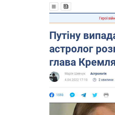
Герої вій
Путіну випад
астролог роз
глава Кремля
Марія Шевчук
Астрологія
4.04.2022 17:10
2 хвилини
1593