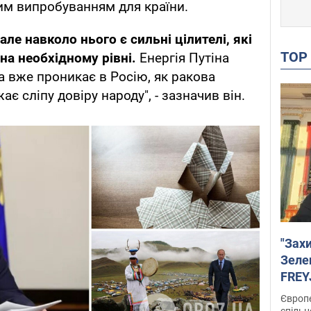
им випробуванням для країни.
 але навколо нього є сильні цілителі, які
TO
на необхідному рівні.
Енергія Путіна
а вже проникає в Росію, як ракова
є сліпу довіру народу", - зазначив він.
"Зах
Зеле
FREYJ
підтр
Європе
спільн