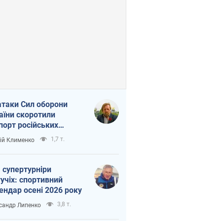
атаки Сил оборони
аїни скоротили
порт російських
топродуктів
1,7 т.
ій Клименко
 супертурніри
учіх: спортивний
ендар осені 2026 року
3,8 т.
сандр Липенко