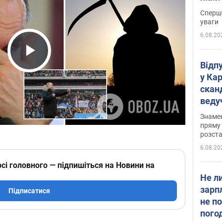
"агр
Спершу
уваги
6.08.20
Play Video
Відп
у Ка
скан
веду
захе
Знаме
пряму 
розста
6.08.20
сі головного — підпишіться на Новини на
Не л
зарп
Підписатися
не п
пого