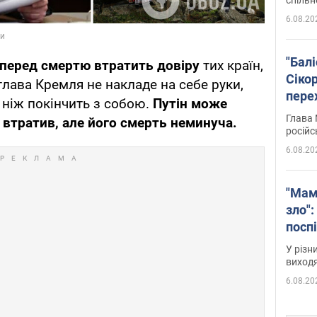
6.08.20
"Бал
 перед смертю втратить довіру
тих країн,
Сіко
глава Кремля не накладе на себе руки,
пере
 ніж покінчить з собою.
Путін може
Укра
Глава 
 втратив, але його смерть неминуча.
російс
6.08.20
"Мам
зло":
посп
за п
У різн
віде
виходя
6.08.20