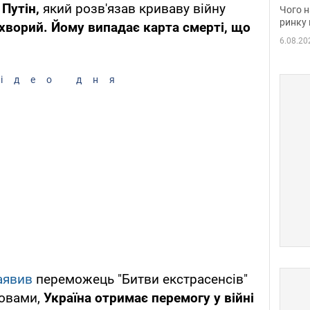
вакан
Путін,
який розв'язав криваву війну
Чого н
ринку 
хворий. Йому випадає карта смерті, що
6.08.20
ідео дня
аявив
переможець "Битви екстрасенсів"
ловами,
Україна отримає перемогу у війні