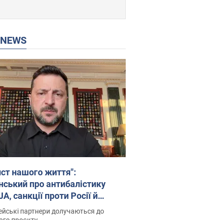
P NEWS
ист нашого життя":
нський про антибалістику
A, санкції проти Росії й
имку аграріїв. Відео
йські партнери долучаються до
ого проєкту