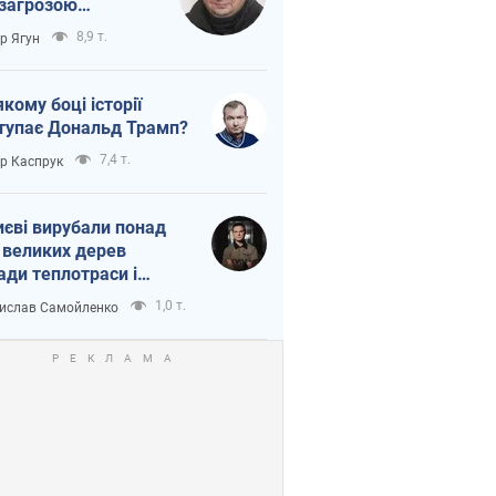
 загрозою
тична логістика
8,9 т.
ор Ягун
якому боці історії
тупає Дональд Трамп?
7,4 т.
ор Каспрук
иєві вирубали понад
 великих дерев
ади теплотраси і
переч Генплану
1,0 т.
ислав Самойленко