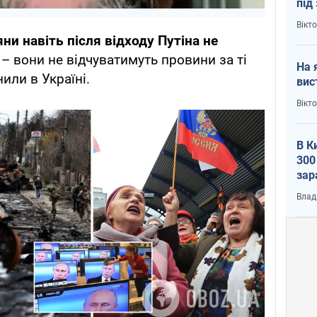
під
кри
Вікт
яни навіть після відходу Путіна не
– вони не відчуватимуть провини за ті
На 
нили в Україні.
вис
Вікт
В К
300
зар
всу
Влад