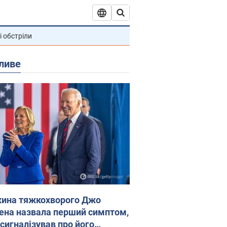
і обстріли
ливе
ина тяжкохворого Джо
ена назвала перший симптом,
 сигналізував про його