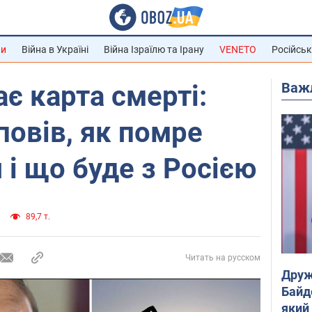
ни
Війна в Україні
Війна Ізраїлю та Ірану
VENETO
Російськ
Важ
ає карта смерті:
повів, як помре
 і що буде з Росією
89,7 т.
Читать на русском
Друж
Байд
який