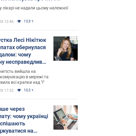
есивний" рак
 лікарі не надали цьому належної
13,9 т.
26 12:46
устка Лесі Нікітюк
рпатах обернулася
далом: чому
чу несправедливо
йтили
нитість вийшла на
комунікацію в мережі та
вила всі крапки над "і"
10,5 т.
26 17:32
ише через
лату: чому українці
оспішають
джуватися на