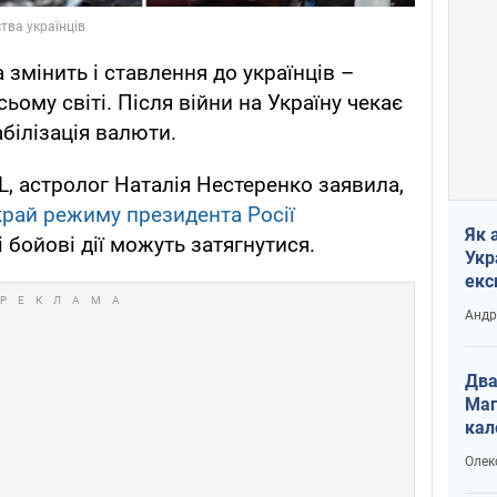
 змінить і ставлення до українців –
ьому світі. Після війни на Україну чекає
білізація валюти.
 астролог Наталія Нестеренко заявила,
 край режиму президента Росії
Як 
і бойові дії можуть затягнутися.
Укр
екс
наф
Андр
Два
Маг
кал
Олек