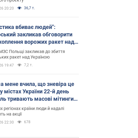
36,7 т.
26 20:20
істика вбиває людей":
рський закликав обговорити
хоплення ворожих ракет над
їною
МЗС Польщі закликав до збиття
ьких ракет над Україною
7,2 т.
26 19:47
а мене вчила, що зневіра це
 у містах України 22-й день
іль тривають масові мітинги
овернення Федорова. Фото і
их регіонах країни люди й надалі
о
ть на акції
678
26 22:30