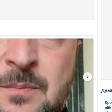
Дум
Кре
вій