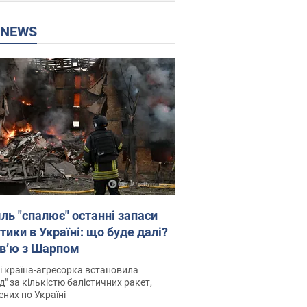
P NEWS
ль "спалює" останні запаси
тики в Україні: що буде далі?
рв’ю з Шарпом
і країна-агресорка встановила
д" за кількістю балістичних ракет,
них по Україні