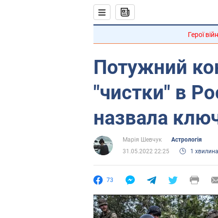
Герої вій
Потужний ко
"чистки" в Ро
назвала ключ
Марія Шевчук
Астрологія
31.05.2022 22:25
1 хвилин
73