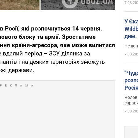
7.08.20
У Єк
 в Росії, які розпочнуться 14 червня,
Wildb
дим. 
ового блоку та армії. Зростатиме
ння країни-агресора, яке може вилитися
Не доп
 вдалий період – ЗСУ ділянка за
7.08.20
антів і на деяких територіях зможуть
ежі держави.
"Чуд
розпо
Росі
Фото
Чолові
справ
7.08.20