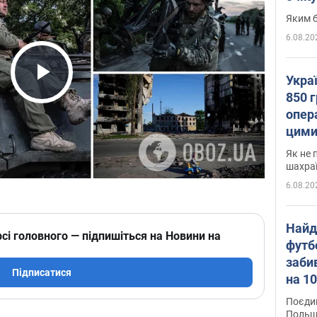
Яким б
6.08.20
Укра
Play Video
850 г
опера
цими
Як не 
шахра
6.08.20
Найд
сі головного — підпишіться на Новини на
футб
заби
Підписатися
на 10
Віде
Поєдин
Польщ