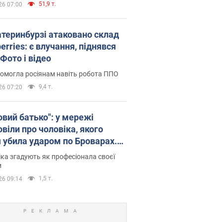
51,9 т.
26 07:00
атеринбурзі атаковано склад
erries: є влучання, піднявся
Фото і відео
омогла росіянам навіть робота ППО
9,4 т.
26 07:20
овий батько": у мережі
віли про чоловіка, якого
я убила ударом по Броварах.
ка згадують як професіонала своєї
и
1,5 т.
26 09:14