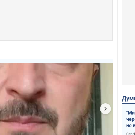
Дум
"Ми
чер
не 
зне
Серг