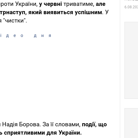
проти України,
у червні
триватиме,
але
6.08.20
трнаступ, який виявиться успішним
. У
 "чистки".
ідео дня
Надія Борова. За її словами,
події, що
ть сприятливими для України.