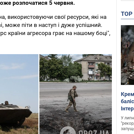
оже розпочатися 5 червня.
TO
на, використовуючи свої ресурси, які на
і, може піти в наступ і дуже успішний.
с країни агресора грає на нашому боці",
Крем
баліс
Інте
У липн
"рекор
запуще