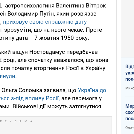
, астропсихологиня Валентина Віттрок
сії Володимир Путін, який розв'язав
и,
приховує свою справжню дату
іг зрозуміти, що на нього чекає. Проте
отипу дата – 7 жовтня 1950 року.
зький віщун Нострадамус передбачав
2 році, але спочатку вважалося, що вона
Від
сля початку вторгнення Росії в Україну
укр
янули.
пол
укр
Мико
а Ольга Соломка заявила, що
Україна до
ся з-під впливу Росії,
але перемога у
ами. Військові дії можуть затягнутися.
Мер
схо
пос
укр
Олек