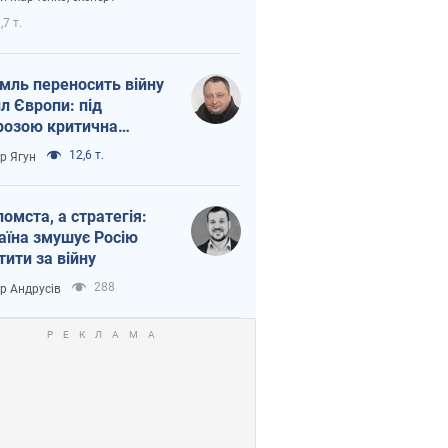
етний терор
,7 т.
мль переносить війну
ил Європи: під
розою критична
істика
12,6 т.
ор Ягун
помста, а стратегія:
аїна змушує Росію
тити за війну
288
ор Андрусів