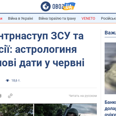
ни
Війна в Україні
Війна Ізраїлю та Ірану
VENETO
Російськ
Важ
нтрнаступ ЗСУ та
сії: астрологиня
ові дати у червні
а
18,6 т.
Читать на русском
Банк
дола
очік