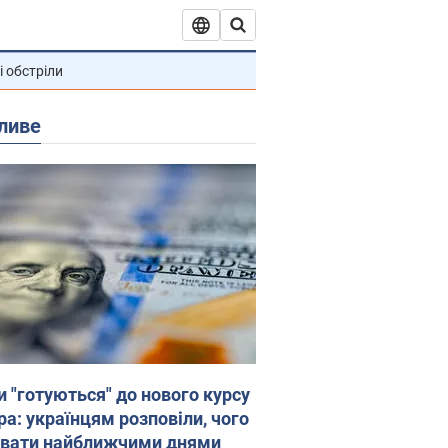
і обстріли
ливе
и "готуються" до нового курсу
ра: українцям розповіли, чого
увати найближчими днями