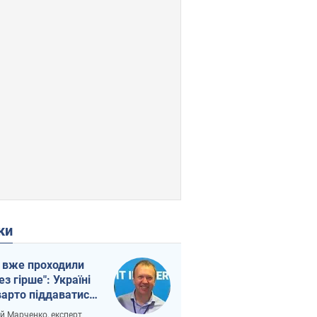
ки
 вже проходили
ез гірше": Україні
варто піддаватися
вірі через
ій Марченко, експерт