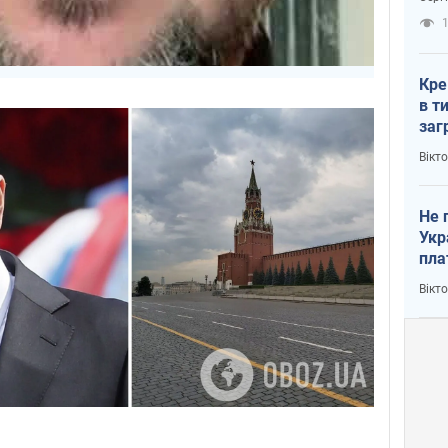
рак
1
Кре
в т
заг
лог
Вікт
Не 
Укр
пла
Вікт