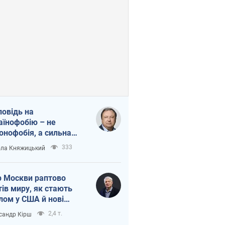
повідь на
аїнофобію – не
онофобія, а сильна
аїнська держава
333
ла Княжицький
 Москви раптово
тів миру, як стають
лом у США й нові
аїнські топ-рейтинги
2,4 т.
сандр Кірш