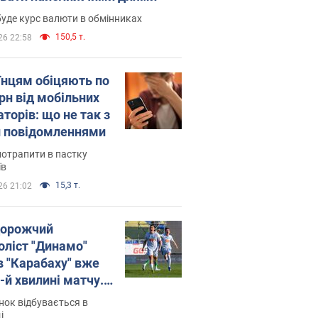
уде курс валюти в обмінниках
150,5 т.
26 22:58
їнцям обіцяють по
рн від мобільних
торів: що не так з
 повідомленнями
потрапити в пастку
їв
15,3 т.
26 21:02
орожчий
оліст "Динамо"
в "Карабаху" вже
-й хвилині матчу.
о
ок відбувається в
і