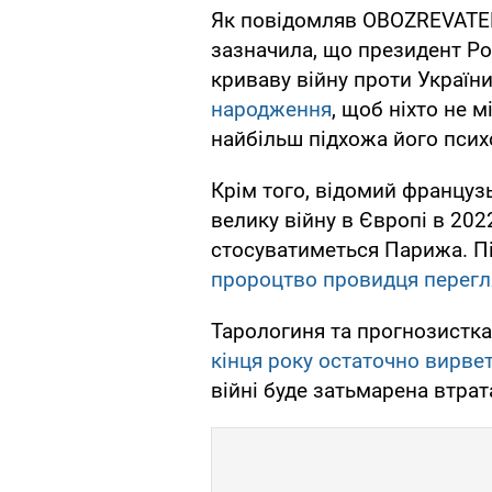
Як повідомляв OBOZREVATEL
зазначила, що президент Ро
криваву війну проти Україн
народження
, щоб ніхто не м
найбільш підхожа його псих
Крім того, відомий францу
велику війну в Європі в 202
стосуватиметься Парижа. Пі
пророцтво провидця перегл
Тарологиня та прогнозистк
кінця року остаточно вирветь
війні буде затьмарена втрат