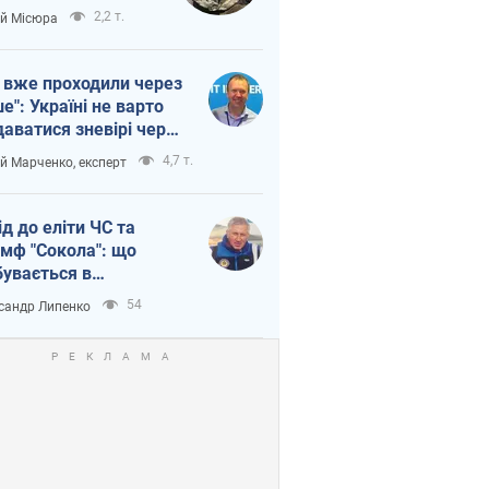
п війни
2,2 т.
ій Місюра
 вже проходили через
ше": Україні не варто
даватися зневірі через
етний терор
4,7 т.
ій Марченко, експерт
ід до еліти ЧС та
умф "Сокола": що
бувається в
аїнському хокеї
54
сандр Липенко