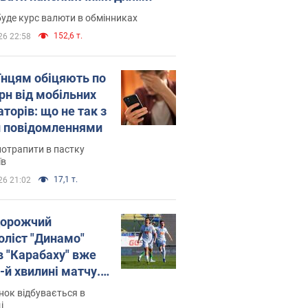
уде курс валюти в обмінниках
152,6 т.
26 22:58
їнцям обіцяють по
рн від мобільних
торів: що не так з
 повідомленнями
потрапити в пастку
їв
17,1 т.
26 21:02
орожчий
оліст "Динамо"
в "Карабаху" вже
-й хвилині матчу.
о
ок відбувається в
і