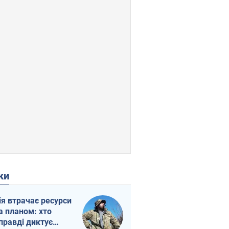
ки
ія втрачає ресурси
а планом: хто
правді диктує