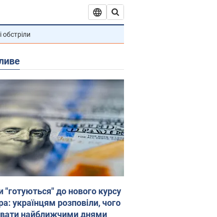
і обстріли
ливе
и "готуються" до нового курсу
ра: українцям розповіли, чого
увати найближчими днями