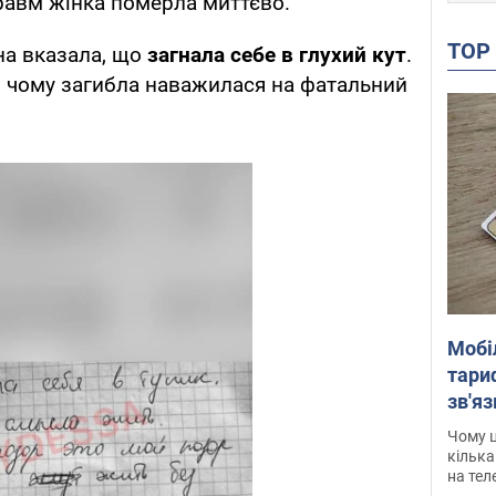
равм жінка померла миттєво.
TO
на вказала, що
загнала себе в глухий кут
.
і чому загибла наважилася на фатальний
Мобі
тариф
зв'яз
скар
Чому ц
кілька
на тел