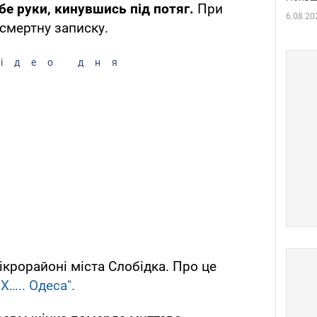
бе руки, кинувшись під потяг.
При
6.08.20
смертну записку.
ідео дня
ікрорайоні міста Слобідка. Про це
"Х….. Одеса".