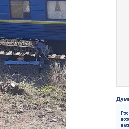
Дум
Рос
поз
нас