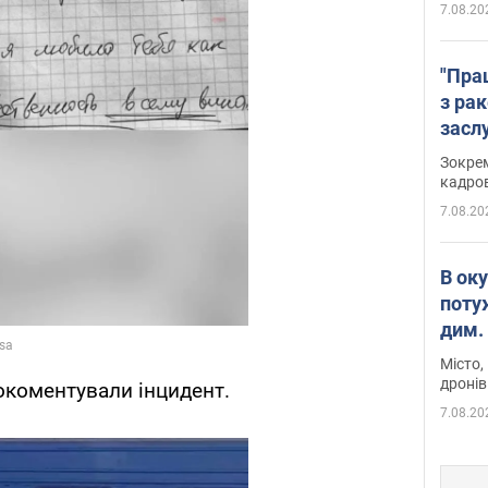
7.08.20
"Пра
з ра
засл
анон
Зокрем
кадров
7.08.20
В ок
поту
дим. 
Місто,
дронів
рокоментували інцидент.
7.08.20