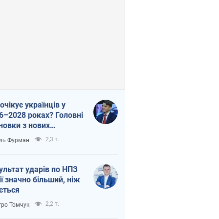
очікує українців у
6–2028 роках? Головні
новки з нових
гнозів від НБУ
2,3 т.
ль Фурман
ультат ударів по НПЗ
ії значно більший, ніж
ється
2,2 т.
ро Томчук