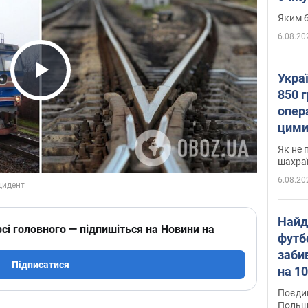
Яким б
6.08.20
Укра
Play Video
850 г
опера
цими
Як не 
шахра
6.08.20
Найд
сі головного — підпишіться на Новини на
футб
заби
Підписатися
на 10
Віде
Поєдин
Польщ