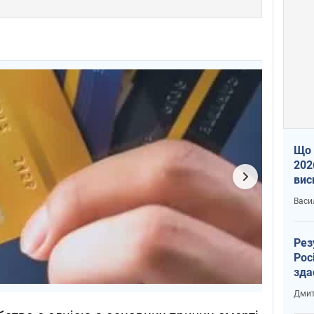
Що 
202
вис
про
Васи
Рез
Рос
зда
Дмит