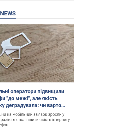
P NEWS
льні оператори підвищили
и "до межі", але якість
ку деградувала: чи варто
житись на ціни
іни на мобільний зв'язок зросли у
 разів і як поліпшити якість інтернету
ефоні