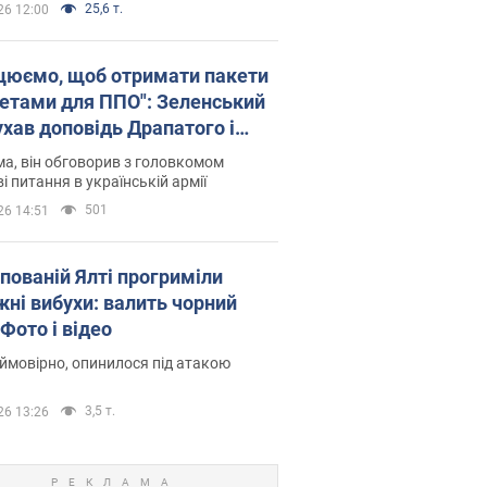
25,6 т.
26 12:00
цюємо, щоб отримати пакети
кетами для ППО": Зеленський
ухав доповідь Драпатого і
сував нові кроки
а, він обговорив з головкомом
і питання в українській армії
501
26 14:51
упованій Ялті прогриміли
жні вибухи: валить чорний
Фото і відео
 ймовірно, опинилося під атакою
3,5 т.
26 13:26