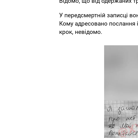
Відомо, що від одержаних т
У передсмертній записці во
Кому адресовано послання 
крок, невідомо.