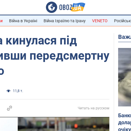
ни
Війна в Україні
Війна Ізраїлю та Ірану
VENETO
Російськ
Важ
а кинулася під
шивши передсмертну
о
и
11,8 т.
Читать на русском
Банк
дола
очік