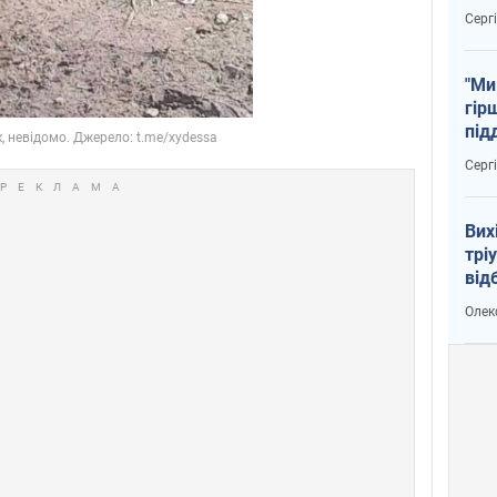
тем
Серг
"Ми
гір
під
рак
Серг
Вих
трі
від
укр
Олек