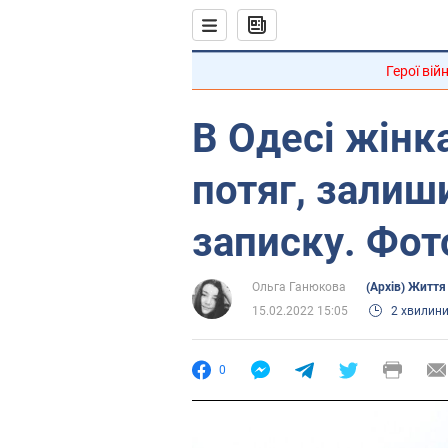
Герої вій
В Одесі жінк
потяг, зали
записку. Фот
Ольга Ганюкова
(Архів) Життя
15.02.2022 15:05
2 хвилин
0