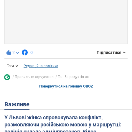
2
0
Підписатися
Теги
Редакційна політика
Правильне харчування
Топ-5 продуктів які...
Повернутися на головну OBOZ
Важливе
У Львові жінка спровокувала конфлікт,
розмовляючи російською мовою у маршрутці:
поліція склала адмінпротокол. Відео