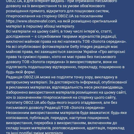
OBOZ.UA, а для інтернет-видань - при отриманні письмового
дозволу на їх використання та за умови обов'язкового
розміщення прямого, відкритого для пошукових систем,
гіперпосилання на сторінку OBOZ.UA за посиланням
https://www.obozrevatel.com
, на якій розміщено оригінальний
матеріал в першому абзаці матеріалу.
Всі матеріали на цьому сайті, в тому числі інтерв’ю, статті,
дослідження – є службовими творами журналістів редакції,
виключні майнові права на які належать ТОВ «Золота середина».
На всі опубліковані фотоматеріали Getty Images редакція має
майнові права, які захищаються законом України «Про авторські
права та суміжні права», ніхто не має права без письмового
дозволу ТОВ «Золота середина» їх використовувати, вони не
підлягають подальшому відтворенню, перекладу, поширенню в
будь-якій формі.
Редакція OBOZ.UA може не поділяти точку зору, викладену в
авторському матеріалі. За достовірність інформації, опублікованої
в рекламних матеріалах, відповідальність несе рекламодавець.
Заборонено використання матеріалів розміщених на цьому сайті,
хоч із зазначенням гіперпосилання на сторінку цього сайту,
логотипу OBOZ.UA або будь-якого іншого згадування, але без
письмового дозволу Редакції/ТОВ «Золота середина»
Незаконним використанням матеріалів буде вважатися: будь-яке
копiювання, публiкацiя, передрук, наступне поширення,
використання, переробка з використанням, включенням до
складу інших матеріалів, розповсюдження, адаптація, переклад
та інші подібні зміни матеріалу.