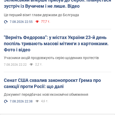
зустріч із Вучичем і не лише. Відео
Це перший візит глави держави до Бєлграда
77,7 т.
7.08.2026 22:55
"Верніть Федорова": у містах України 23-й день
поспіль тривають масові мітинги з картонками.
Фото і відео
Учасники акцій продовжують серію щоденних протестів
2,2 т.
7.08.2026 22:22
Сенат США схвалив законопроєкт Грема про
санкції проти Росії: що далі
Документ передбачає нові економічні обмеження
4,6 т.
7.08.2026 22:38