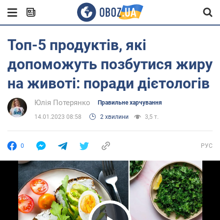
Топ-5 продуктів, які
допоможуть позбутися жиру
на животі: поради дієтологів
Юлія Потерянко
Правильне харчування
14.01.2023 08:58
2 хвилини
3,5 т.
0
РУС