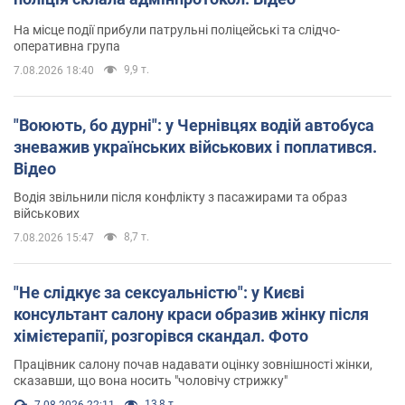
На місце події прибули патрульні поліцейські та слідчо-
оперативна група
9,9 т.
7.08.2026 18:40
"Воюють, бо дурні": у Чернівцях водій автобуса
зневажив українських військових і поплатився.
Відео
Водія звільнили після конфлікту з пасажирами та образ
військових
8,7 т.
7.08.2026 15:47
"Не слідкує за сексуальністю": у Києві
консультант салону краси образив жінку після
хімієтерапії, розгорівся скандал. Фото
Працівник салону почав надавати оцінку зовнішності жінки,
сказавши, що вона носить "чоловічу стрижку"
13,8 т.
7.08.2026 22:11