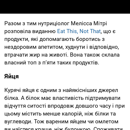
Разом з тим нутриціолог Мелісса Мітрі
розповіла виданню
Eat This, Not That
, що є
продукти, які допомагають боротись з
нездоровим апетитом, худнути і відповідно,
втрачати жир на животі. Вона також склала
власний топ з п’яти таких продуктів.
Яйця
Курячі яйця є одним з найякісніших джерел
білка. А білок має властивість підтримувати
відчуття ситості впродовж довшого часу і при
цьому містить менше калорій, ніж білки та
вуглеводи. Тож вареним яйцем чи омлетом
ви наїстеся краще, ніж булочкою. Споживати