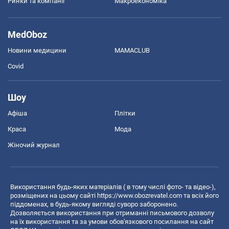
Ринки та компанії
Макроекономіка
MedOboz
Новини медицини
MAMACLUB
Covid
Шоу
Афіша
Плітки
Краса
Мода
Жіночий журнал
Використання будь-яких матеріалів ( в тому числі фото- та відео-),
розміщених на цьому сайті
https://www.obozrevatel.com
та всіх його
піддоменах, в будь-якому вигляді суворо заборонено.
Дозволяється використання при отриманні письмового дозволу
на їх використання та за умови обов'язкового посилання на сайт