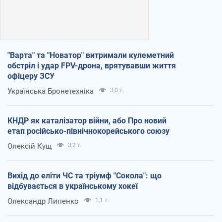
"Варта" та "Новатор" витримали кулеметний
обстріл і удар FPV-дрона, врятувавши життя
офіцеру ЗСУ
Українська Бронетехніка
3,0 т.
КНДР як каталізатор війни, або Про новий
етап російсько-північнокорейського союзу
Олексій Кущ
3,2 т.
Вихід до еліти ЧС та тріумф "Сокола": що
відбувається в українському хокеї
Олександр Липенко
1,1 т.