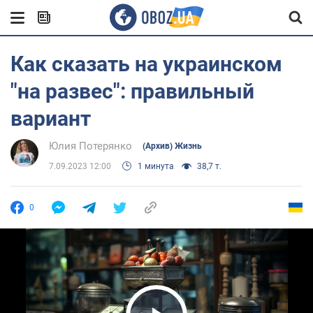
Как сказать на украинском
"на развес": правильный
вариант
Юлия Потерянко
(Архив) Жизнь
7.09.2023 12:00
1 минута
38,7 т.
0