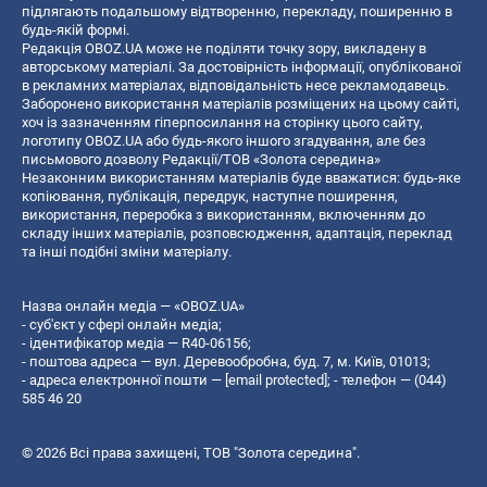
підлягають подальшому відтворенню, перекладу, поширенню в
будь-якій формі.
Редакція OBOZ.UA може не поділяти точку зору, викладену в
авторському матеріалі. За достовірність інформації, опублікованої
в рекламних матеріалах, відповідальність несе рекламодавець.
Заборонено використання матеріалів розміщених на цьому сайті,
хоч із зазначенням гіперпосилання на сторінку цього сайту,
логотипу OBOZ.UA або будь-якого іншого згадування, але без
письмового дозволу Редакції/ТОВ «Золота середина»
Незаконним використанням матеріалів буде вважатися: будь-яке
копiювання, публiкацiя, передрук, наступне поширення,
використання, переробка з використанням, включенням до
складу інших матеріалів, розповсюдження, адаптація, переклад
та інші подібні зміни матеріалу.
Назва онлайн медіа — «OBOZ.UA»
- суб'єкт у сфері онлайн медіа;
- ідентифікатор медіа — R40-06156;
- поштова адреса — вул. Деревообробна, буд. 7, м. Київ, 01013;
- адреса електронної пошти —
[email protected]
; - телефон — (044)
585 46 20
© 2026 Всі права захищені, ТОВ "Золота середина".