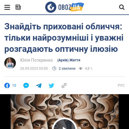
Знайдіть приховані обличчя:
тільки найрозумніші і уважні
розгадають оптичну ілюзію
Юлія Потерянко
(Архів) Життя
26.09.2023 05:00
2 хвилини
4,8 т.
10
РУС