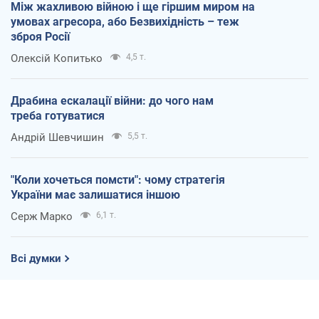
Між жахливою війною і ще гіршим миром на
умовах агресора, або Безвихідність – теж
зброя Росії
Олексій Копитько
4,5 т.
Драбина ескалації війни: до чого нам
треба готуватися
Андрій Шевчишин
5,5 т.
"Коли хочеться помсти": чому стратегія
України має залишатися іншою
Серж Марко
6,1 т.
Всі думки