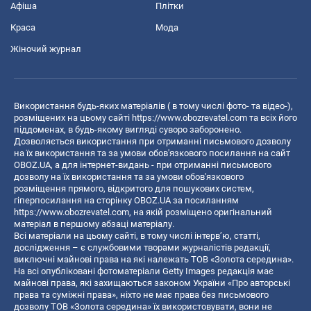
Афіша
Плітки
Краса
Мода
Жіночий журнал
Використання будь-яких матеріалів ( в тому числі фото- та відео-),
розміщених на цьому сайті
https://www.obozrevatel.com
та всіх його
піддоменах, в будь-якому вигляді суворо заборонено.
Дозволяється використання при отриманні письмового дозволу
на їх використання та за умови обов'язкового посилання на сайт
OBOZ.UA, а для інтернет-видань - при отриманні письмового
дозволу на їх використання та за умови обов'язкового
розміщення прямого, відкритого для пошукових систем,
гіперпосилання на сторінку OBOZ.UA за посиланням
https://www.obozrevatel.com
, на якій розміщено оригінальний
матеріал в першому абзаці матеріалу.
Всі матеріали на цьому сайті, в тому числі інтерв’ю, статті,
дослідження – є службовими творами журналістів редакції,
виключні майнові права на які належать ТОВ «Золота середина».
На всі опубліковані фотоматеріали Getty Images редакція має
майнові права, які захищаються законом України «Про авторські
права та суміжні права», ніхто не має права без письмового
дозволу ТОВ «Золота середина» їх використовувати, вони не