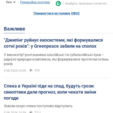
Теги
Редакційна політика
Знайдіть приховані обличчя:...
Повернутися на головну OBOZ
Важливе
"Джипінг руйнує екосистеми, які формувалися
сотні років": у Greenpeace забили на сполох
У високогір'ї розташовані альпійські та субальпійські луки –
рідкісні природні комплекси, які формувалися протягом сотень
років
426
5.08.2026 23:00
Спека в Україні піде на спад, будуть грози:
синоптики дали прогноз, коли чекати зміни
погоди
Зовсім скоро спека поступово відступить
5,5 т.
5.08.2026 14:59