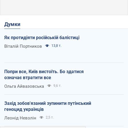
Думки
Як протидіяти російській балістиці
Віталій Портников
13,8 т.
Попри все, Київ вистоїть. Бо здатися
означає втратити все
Ольга Айвазовська
9,6 т.
Захід зобов'язаний зупинити путінський
геноцид українців
Леонід Невзлін
2,5 т.