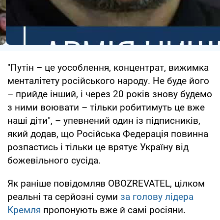
"Путін – це уособлення, концентрат, вижимка
менталітету російського народу. Не буде його
– прийде інший, і через 20 років знову будемо
з ними воювати – тільки робитимуть це вже
наші діти", – упевнений один із підписників,
який додав, що Російська Федерація повинна
розпастись і тільки це врятує Україну від
божевільного сусіда.
Як раніше повідомляв OBOZREVATEL, цілком
реальні та серйозні суми
за голову лідера
Кремля
пропонують вже й самі росіяни.