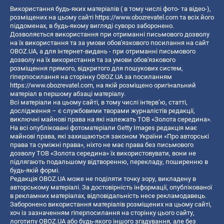
Використання будь-яких матеріалів ( в тому числі фото- та відео-),
розміщених на цьому сайті
https://www.obozrevatel.com
та всіх його
піддоменах, в будь-якому вигляді суворо заборонено.
Дозволяється використання при отриманні письмового дозволу
на їх використання та за умови обов'язкового посилання на сайт
OBOZ.UA, а для інтернет-видань - при отриманні письмового
дозволу на їх використання та за умови обов'язкового
розміщення прямого, відкритого для пошукових систем,
гіперпосилання на сторінку OBOZ.UA за посиланням
https://www.obozrevatel.com
, на якій розміщено оригінальний
матеріал в першому абзаці матеріалу.
Всі матеріали на цьому сайті, в тому числі інтерв’ю, статті,
дослідження – є службовими творами журналістів редакції,
виключні майнові права на які належать ТОВ «Золота середина».
На всі опубліковані фотоматеріали Getty Images редакція має
майнові права, які захищаються законом України «Про авторські
права та суміжні права», ніхто не має права без письмового
дозволу ТОВ «Золота середина» їх використовувати, вони не
підлягають подальшому відтворенню, перекладу, поширенню в
будь-якій формі.
Редакція OBOZ.UA може не поділяти точку зору, викладену в
авторському матеріалі. За достовірність інформації, опублікованої
в рекламних матеріалах, відповідальність несе рекламодавець.
Заборонено використання матеріалів розміщених на цьому сайті,
хоч із зазначенням гіперпосилання на сторінку цього сайту,
логотипу OBOZ.UA або будь-якого іншого згадування, але без