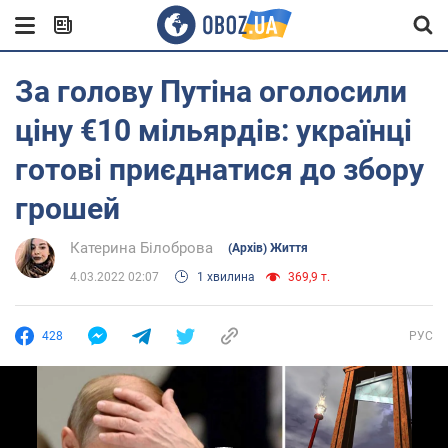
За голову Путіна оголосили
ціну €10 мільярдів: українці
готові приєднатися до збору
грошей
Катерина Білоброва
(Архів) Життя
4.03.2022 02:07
1 хвилина
369,9 т.
428
РУС