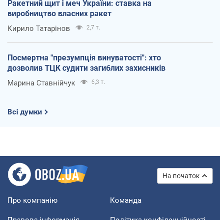
Ракетний щит і меч України: ставка на
виробництво власних ракет
Кирило Татарінов
2,7 т.
Посмертна "презумпція винуватості": хто
дозволив ТЦК судити загиблих захисників
Марина Ставнійчук
6,3 т.
Всі думки
На початок
Про компанію
Команда
Правова інформація
Політика конфіденційності