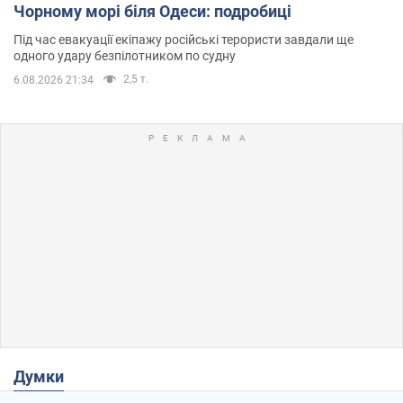
Чорному морі біля Одеси: подробиці
Під час евакуації екіпажу російські терористи завдали ще
одного удару безпілотником по судну
2,5 т.
6.08.2026 21:34
Думки