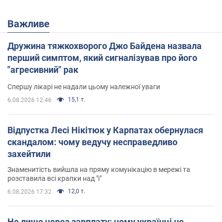
Важливе
Дружина тяжкохворого Джо Байдена назвала
перший симптом, який сигналізував про його
"агресивний" рак
Спершу лікарі не надали цьому належної уваги
15,1 т.
6.08.2026 12:46
Відпустка Лесі Нікітюк у Карпатах обернулася
скандалом: чому ведучу несправедливо
захейтили
Знаменитість вийшла на пряму комунікацію в мережі та
розставила всі крапки над "і"
12,0 т.
6.08.2026 17:32
Не лише через зарплату: чому українці не