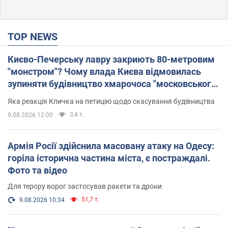
TOP NEWS
Києво-Печерську лавру закриють 80-метровим
"монстром"? Чому влада Києва відмовилась
зупиняти будівництво хмарочоса "московського
вірянина"
Яка реакція Кличка на петицію щодо скасування будівництва
3,4 т.
9.08.2026 12:00
Армія Росії здійснила масовану атаку на Одесу:
горіла історична частина міста, є постраждалі.
Фото та відео
Для терору ворог застосував ракети та дрони
51,7 т.
9.08.2026 10:34