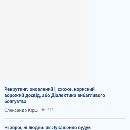
Рекрутинг: оновлений і, схоже, корисний
ворожий досвід, або Діалектика вибагливого
боягузтва
Олександр Кірш
747
Ні зброї, ні людей: як Лукашенко будує