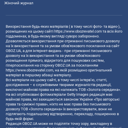
Жіночий журнал
Використання будь-яких матеріалів ( в тому числі фото- та відео-),
розміщених на цьому сайті
https://www.obozrevatel.com
та всіх його
піддоменах, в будь-якому вигляді суворо заборонено.
Дозволяється використання при отриманні письмового дозволу
на їх використання та за умови обов'язкового посилання на сайт
OBOZ.UA, а для інтернет-видань - при отриманні письмового
дозволу на їх використання та за умови обов'язкового
розміщення прямого, відкритого для пошукових систем,
гіперпосилання на сторінку OBOZ.UA за посиланням
https://www.obozrevatel.com
, на якій розміщено оригінальний
матеріал в першому абзаці матеріалу.
Всі матеріали на цьому сайті, в тому числі інтерв’ю, статті,
дослідження – є службовими творами журналістів редакції,
виключні майнові права на які належать ТОВ «Золота середина».
На всі опубліковані фотоматеріали Getty Images редакція має
майнові права, які захищаються законом України «Про авторські
права та суміжні права», ніхто не має права без письмового
дозволу ТОВ «Золота середина» їх використовувати, вони не
підлягають подальшому відтворенню, перекладу, поширенню в
будь-якій формі.
Редакція OBOZ.UA може не поділяти точку зору, викладену в