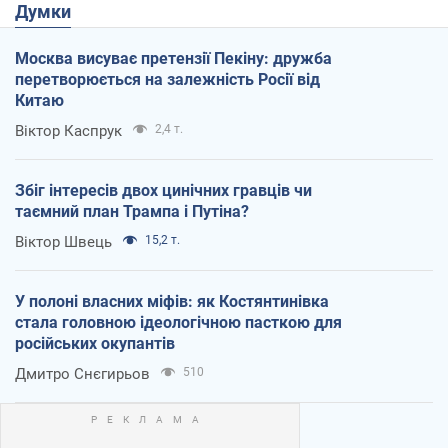
Думки
Москва висуває претензії Пекіну: дружба
перетворюється на залежність Росії від
Китаю
Віктор Каспрук
2,4 т.
Збіг інтересів двох цинічних гравців чи
таємний план Трампа і Путіна?
Віктор Швець
15,2 т.
У полоні власних міфів: як Костянтинівка
стала головною ідеологічною пасткою для
російських окупантів
Дмитро Снєгирьов
510