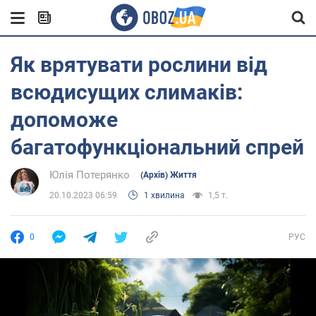
Як врятувати рослини від
всюдисущих слимаків:
допоможе
багатофункціональний спрей
Юлія Потерянко
(Архів) Життя
20.10.2023 06:59
1 хвилина
1,5 т.
0
РУС