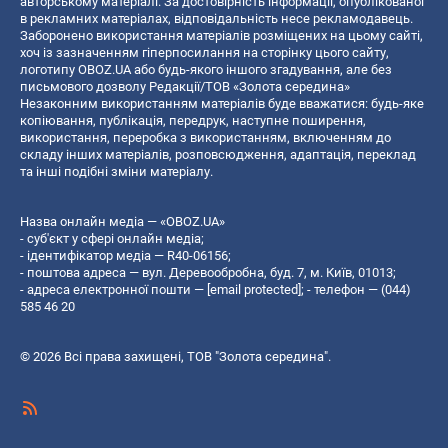
авторському матеріалі. За достовірність інформації, опублікованої
в рекламних матеріалах, відповідальність несе рекламодавець.
Заборонено використання матеріалів розміщених на цьому сайті,
хоч із зазначенням гіперпосилання на сторінку цього сайту,
логотипу OBOZ.UA або будь-якого іншого згадування, але без
письмового дозволу Редакції/ТОВ «Золота середина»
Незаконним використанням матеріалів буде вважатися: будь-яке
копiювання, публiкацiя, передрук, наступне поширення,
використання, переробка з використанням, включенням до
складу інших матеріалів, розповсюдження, адаптація, переклад
та інші подібні зміни матеріалу.
Назва онлайн медіа — «OBOZ.UA»
- суб'єкт у сфері онлайн медіа;
- ідентифікатор медіа — R40-06156;
- поштова адреса — вул. Деревообробна, буд. 7, м. Київ, 01013;
- адреса електронної пошти —
[email protected]
; - телефон — (044)
585 46 20
© 2026 Всі права захищені, ТОВ "Золота середина".