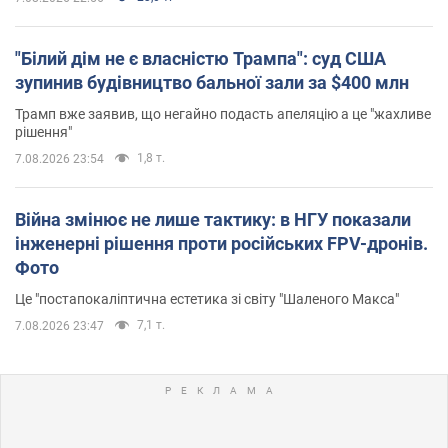
"Білий дім не є власністю Трампа": суд США
зупинив будівництво бальної зали за $400 млн
Трамп вже заявив, що негайно подасть апеляцію а це "жахливе
рішення"
1,8 т.
7.08.2026 23:54
Війна змінює не лише тактику: в НГУ показали
інженерні рішення проти російських FPV-дронів.
Фото
Це "постапокаліптична естетика зі світу "Шаленого Макса"
7,1 т.
7.08.2026 23:47