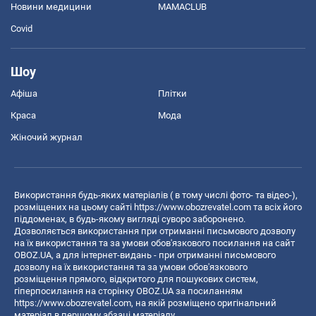
Новини медицини
MAMACLUB
Covid
Шоу
Афіша
Плітки
Краса
Мода
Жіночий журнал
Використання будь-яких матеріалів ( в тому числі фото- та відео-),
розміщених на цьому сайті
https://www.obozrevatel.com
та всіх його
піддоменах, в будь-якому вигляді суворо заборонено.
Дозволяється використання при отриманні письмового дозволу
на їх використання та за умови обов'язкового посилання на сайт
OBOZ.UA, а для інтернет-видань - при отриманні письмового
дозволу на їх використання та за умови обов'язкового
розміщення прямого, відкритого для пошукових систем,
гіперпосилання на сторінку OBOZ.UA за посиланням
https://www.obozrevatel.com
, на якій розміщено оригінальний
матеріал в першому абзаці матеріалу.