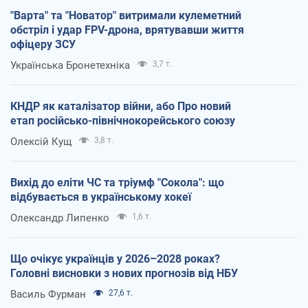
"Варта" та "Новатор" витримали кулеметний
обстріл і удар FPV-дрона, врятувавши життя
офіцеру ЗСУ
Українська Бронетехніка
3,7 т.
КНДР як каталізатор війни, або Про новий
етап російсько-північнокорейського союзу
Олексій Кущ
3,8 т.
Вихід до еліти ЧС та тріумф "Сокола": що
відбувається в українському хокеї
Олександр Липенко
1,6 т.
Що очікує українців у 2026–2028 роках?
Головні висновки з нових прогнозів від НБУ
Василь Фурман
27,6 т.