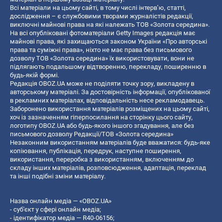
Всі матеріали на цьому сайті, в тому числі інтерв’ю, статті,
дослідження – є службовими творами журналістів редакції,
виключні майнові права на які належать ТОВ «Золота середина».
На всі опубліковані фотоматеріали Getty Images редакція має
майнові права, які захищаються законом України «Про авторські
права та суміжні права», ніхто не має права без письмового
дозволу ТОВ «Золота середина» їх використовувати, вони не
підлягають подальшому відтворенню, перекладу, поширенню в
будь-якій формі.
Редакція OBOZ.UA може не поділяти точку зору, викладену в
авторському матеріалі. За достовірність інформації, опублікованої
в рекламних матеріалах, відповідальність несе рекламодавець.
Заборонено використання матеріалів розміщених на цьому сайті,
хоч із зазначенням гіперпосилання на сторінку цього сайту,
логотипу OBOZ.UA або будь-якого іншого згадування, але без
письмового дозволу Редакції/ТОВ «Золота середина»
Незаконним використанням матеріалів буде вважатися: будь-яке
копiювання, публiкацiя, передрук, наступне поширення,
використання, переробка з використанням, включенням до
складу інших матеріалів, розповсюдження, адаптація, переклад
та інші подібні зміни матеріалу.
Назва онлайн медіа — «OBOZ.UA»
- суб'єкт у сфері онлайн медіа;
- ідентифікатор медіа — R40-06156;