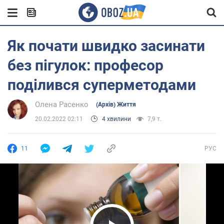
Як почати швидко засинати
без пігулок: професор
поділився суперметодами
Олена Расенко
(Архів) Життя
20.02.2022 02:11
4 хвилини
7,9 т.
11
РУС