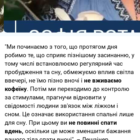
"Ми починаємо з того, що протягом дня
робимо те, що сприяє пізнішому засинанню, у
тому числі встановлюємо регулярний час
пробудження та сну, обмежуємо вплив світла
ввечері, не їмо пізно вночі і
не вживаємо
кофеїну
. Потім ми переходимо до контролю
за стимулами, прагнучи відновити у
свідомості людини зв'язок між ліжком і
сном. Це означає використання спальні лише
для сну. При цьому ви
не повинні спати
вдень,
оскільки це може зменшити бажання
вашого тіла спати вночі", – Лешзінер.