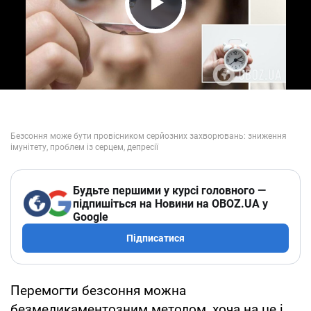
Play Video
Будьте першими у курсі головного —
підпишіться на Новини на OBOZ.UA у
Google
Підписатися
Перемогти безсоння можна
безмедикаментозним методом, хоча на це і