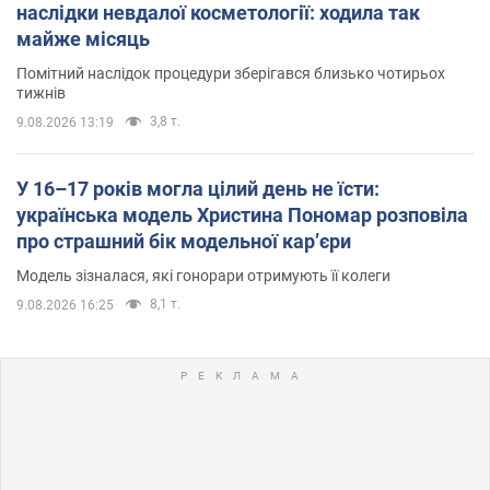
наслідки невдалої косметології: ходила так
майже місяць
Помітний наслідок процедури зберігався близько чотирьох
тижнів
3,8 т.
9.08.2026 13:19
У 16–17 років могла цілий день не їсти:
українська модель Христина Пономар розповіла
про страшний бік модельної кар’єри
Модель зізналася, які гонорари отримують її колеги
8,1 т.
9.08.2026 16:25