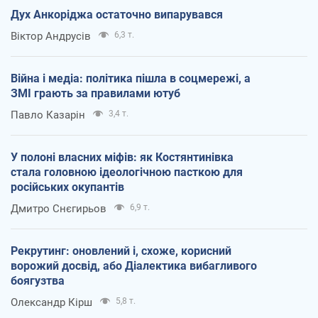
Дух Анкоріджа остаточно випарувався
Віктор Андрусів
6,3 т.
Війна і медіа: політика пішла в соцмережі, а
ЗМІ грають за правилами ютуб
Павло Казарін
3,4 т.
У полоні власних міфів: як Костянтинівка
стала головною ідеологічною пасткою для
російських окупантів
Дмитро Снєгирьов
6,9 т.
Рекрутинг: оновлений і, схоже, корисний
ворожий досвід, або Діалектика вибагливого
боягузтва
Олександр Кірш
5,8 т.