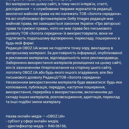
Всі матеріали на цьому сайті, в тому числі інтерв’ю, статті,
дослідження – є службовими творами журналістів редакції,
виключні майнові права на які належать ТОВ «Золота середина».
На всі опубліковані фотоматеріали Getty Images редакція має
майнові права, які захищаються законом України «Про авторські
права та суміжні права», ніхто не має права без письмового
дозволу ТОВ «Золота середина» їх використовувати, вони не
підлягають подальшому відтворенню, перекладу, поширенню в
будь-якій формі.
Редакція OBOZ.UA може не поділяти точку зору, викладену в
авторському матеріалі. За достовірність інформації, опублікованої
в рекламних матеріалах, відповідальність несе рекламодавець.
Заборонено використання матеріалів розміщених на цьому сайті,
хоч із зазначенням гіперпосилання на сторінку цього сайту,
логотипу OBOZ.UA або будь-якого іншого згадування, але без
письмового дозволу Редакції/ТОВ «Золота середина»
Незаконним використанням матеріалів буде вважатися: будь-яке
копiювання, публiкацiя, передрук, наступне поширення,
використання, переробка з використанням, включенням до
складу інших матеріалів, розповсюдження, адаптація, переклад
та інші подібні зміни матеріалу.
Назва онлайн медіа — «OBOZ.UA»
- суб'єкт у сфері онлайн медіа;
- ідентифікатор медіа — R40-06156;