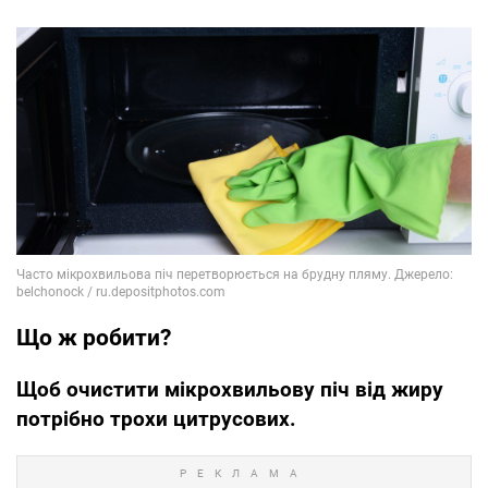
Що ж робити?
Щоб очистити мікрохвильову піч від жиру
потрібно трохи цитрусових.