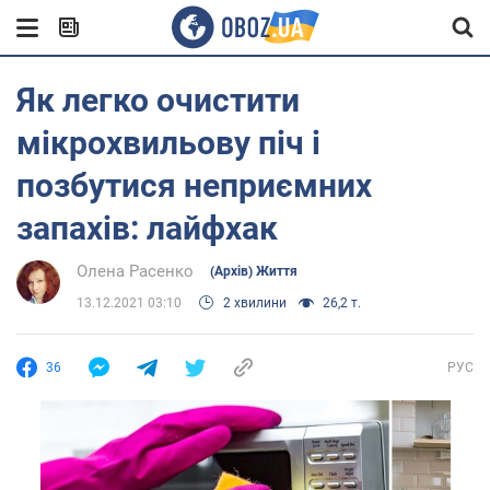
Як легко очистити
мікрохвильову піч і
позбутися неприємних
запахів: лайфхак
Олена Расенко
(Архів) Життя
13.12.2021 03:10
2 хвилини
26,2 т.
36
РУС