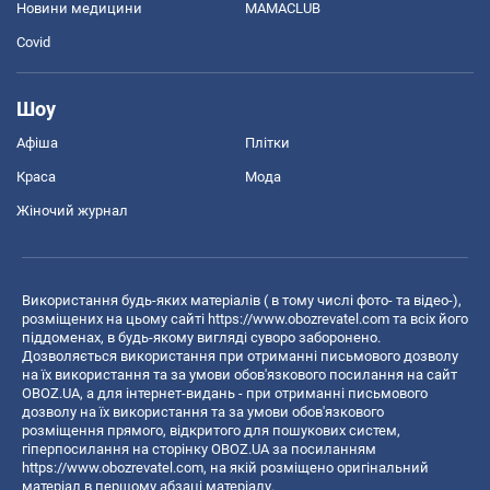
Новини медицини
MAMACLUB
Covid
Шоу
Афіша
Плітки
Краса
Мода
Жіночий журнал
Використання будь-яких матеріалів ( в тому числі фото- та відео-),
розміщених на цьому сайті
https://www.obozrevatel.com
та всіх його
піддоменах, в будь-якому вигляді суворо заборонено.
Дозволяється використання при отриманні письмового дозволу
на їх використання та за умови обов'язкового посилання на сайт
OBOZ.UA, а для інтернет-видань - при отриманні письмового
дозволу на їх використання та за умови обов'язкового
розміщення прямого, відкритого для пошукових систем,
гіперпосилання на сторінку OBOZ.UA за посиланням
https://www.obozrevatel.com
, на якій розміщено оригінальний
матеріал в першому абзаці матеріалу.