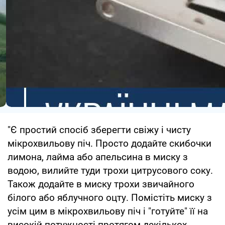
"Є простий спосіб зберегти свіжу і чисту
мікрохвильову піч. Просто додайте скибочки
лимона, лайма або апельсина в миску з
водою, вилийте туди трохи цитрусового соку.
Також додайте в миску трохи звичайного
білого або яблучного оцту. Помістіть миску з
усім цим в мікрохвильову піч і "готуйте" її на
високій потужності протягом декількох