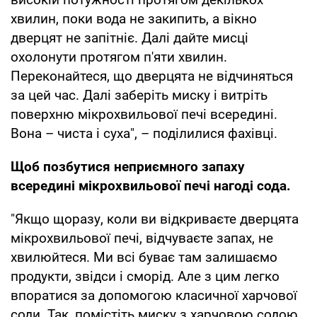
хвилин, поки вода не закипить, а вікно
дверцят не запітніє. Далі дайте мисці
охолонути протягом п'яти хвилин.
Переконайтеся, що дверцята не відчиняться
за цей час. Далі заберіть миску і витріть
поверхню мікрохвильової печі всередині.
Вона – чиста і суха", – поділилися фахівці.
Щоб позбутися неприємного запаху
всередині мікрохвильової печі нагоді сода.
"Якщо щоразу, коли ви відкриваєте дверцята
мікрохвильової печі, відчуваєте запах, не
хвилюйтеся. Ми всі буває там залишаємо
продукти, звідси і сморід. Але з цим легко
впоратися за допомогою класичної харчової
соди. Так, помістіть миску з харчовою содою