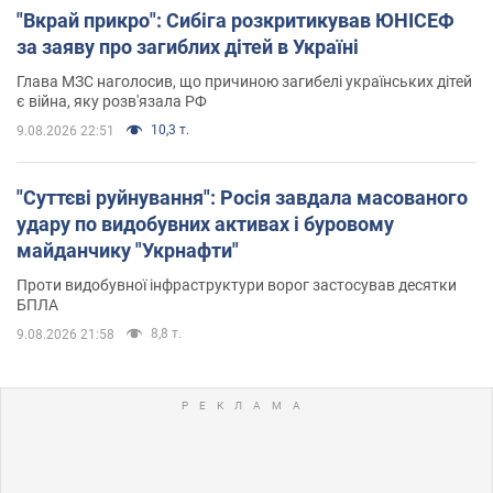
"Вкрай прикро": Сибіга розкритикував ЮНІСЕФ
за заяву про загиблих дітей в Україні
Глава МЗС наголосив, що причиною загибелі українських дітей
є війна, яку розв'язала РФ
10,3 т.
9.08.2026 22:51
"Суттєві руйнування": Росія завдала масованого
удару по видобувних активах і буровому
майданчику "Укрнафти"
Проти видобувної інфраструктури ворог застосував десятки
БПЛА
8,8 т.
9.08.2026 21:58