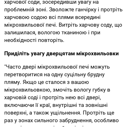
харчової соди, зосередивши увагу на
проблемній зоні. Зволожте ганчірку і протріть
харчовою содою всі плями всередині
мікрохвильової печі. Витріть харчову соду, що
залишилася, вологою тканиною і при
необхідності повторіть.
Приділіть увагу дверцятам мікрохвильовки
"Часто двері мікрохвильової печі можуть
перетворитися на одну суцільну брудну
пляму. Якщо це сталося з вашою
мікрохвильовкою, змочіть вологу губку в
харчовій соді і протріть нею всі двері,
включаючи її краї, внутрішні та зовнішні
поверхні, а також ущільнення. Протріть ще
раз у зонах сильного забруднення, особливо