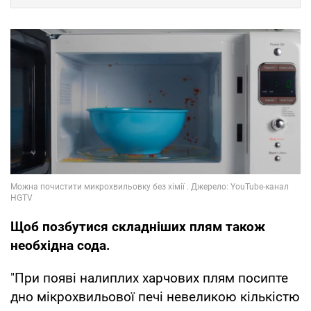
Щоб позбутися складніших плям також
необхідна сода.
"При появі налиплих харчових плям посипте
дно мікрохвильової печі невеликою кількістю