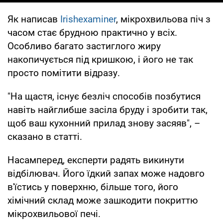
Як написав
Іrishexaminer
, мікрохвильова піч з
часом стає брудною практично у всіх.
Особливо багато застиглого жиру
накопичується під кришкою, і його не так
просто помітити відразу.
"На щастя, існує безліч способів позбутися
навіть найглибше засіла бруду і зробити так,
щоб ваш кухонний прилад знову засяяв", –
сказано в статті.
Насамперед, експерти радять викинути
відбілювач. Його їдкий запах може надовго
в'їстись у поверхню, більше того, його
хімічний склад може зашкодити покриттю
мікрохвильової печі.