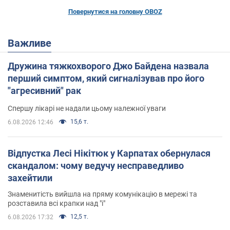
Повернутися на головну OBOZ
Важливе
Дружина тяжкохворого Джо Байдена назвала
перший симптом, який сигналізував про його
"агресивний" рак
Спершу лікарі не надали цьому належної уваги
15,6 т.
6.08.2026 12:46
Відпустка Лесі Нікітюк у Карпатах обернулася
скандалом: чому ведучу несправедливо
захейтили
Знаменитість вийшла на пряму комунікацію в мережі та
розставила всі крапки над "і"
12,5 т.
6.08.2026 17:32