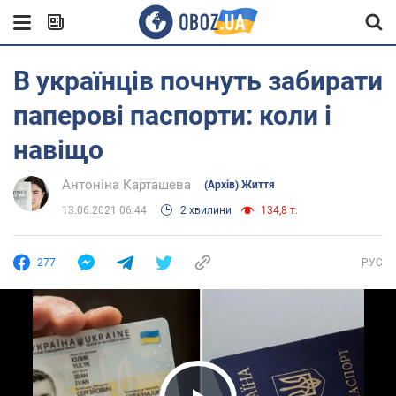
В українців почнуть забирати
паперові паспорти: коли і
навіщо
Антоніна Карташева
(Архів) Життя
13.06.2021 06:44
2 хвилини
134,8 т.
277
РУС