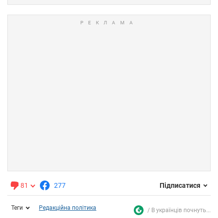
81
277
Підписатися
Теги
Редакційна політика
В українців почнуть...