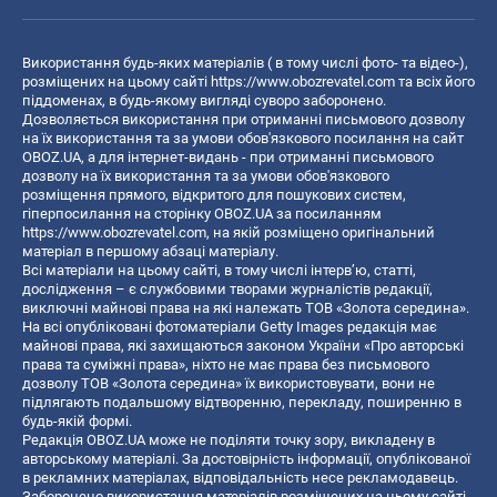
Використання будь-яких матеріалів ( в тому числі фото- та відео-),
розміщених на цьому сайті
https://www.obozrevatel.com
та всіх його
піддоменах, в будь-якому вигляді суворо заборонено.
Дозволяється використання при отриманні письмового дозволу
на їх використання та за умови обов'язкового посилання на сайт
OBOZ.UA, а для інтернет-видань - при отриманні письмового
дозволу на їх використання та за умови обов'язкового
розміщення прямого, відкритого для пошукових систем,
гіперпосилання на сторінку OBOZ.UA за посиланням
https://www.obozrevatel.com
, на якій розміщено оригінальний
матеріал в першому абзаці матеріалу.
Всі матеріали на цьому сайті, в тому числі інтерв’ю, статті,
дослідження – є службовими творами журналістів редакції,
виключні майнові права на які належать ТОВ «Золота середина».
На всі опубліковані фотоматеріали Getty Images редакція має
майнові права, які захищаються законом України «Про авторські
права та суміжні права», ніхто не має права без письмового
дозволу ТОВ «Золота середина» їх використовувати, вони не
підлягають подальшому відтворенню, перекладу, поширенню в
будь-якій формі.
Редакція OBOZ.UA може не поділяти точку зору, викладену в
авторському матеріалі. За достовірність інформації, опублікованої
в рекламних матеріалах, відповідальність несе рекламодавець.
Заборонено використання матеріалів розміщених на цьому сайті,