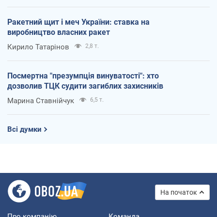
Ракетний щит і меч України: ставка на
виробництво власних ракет
Кирило Татарінов
2,8 т.
Посмертна "презумпція винуватості": хто
дозволив ТЦК судити загиблих захисників
Марина Ставнійчук
6,5 т.
Всі думки
На початок
Про компанію
Команда