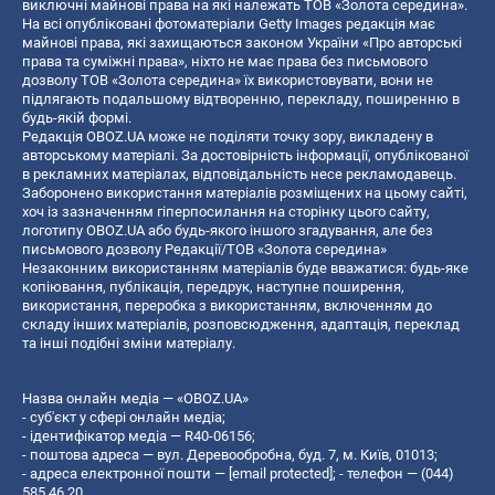
виключні майнові права на які належать ТОВ «Золота середина».
На всі опубліковані фотоматеріали Getty Images редакція має
майнові права, які захищаються законом України «Про авторські
права та суміжні права», ніхто не має права без письмового
дозволу ТОВ «Золота середина» їх використовувати, вони не
підлягають подальшому відтворенню, перекладу, поширенню в
будь-якій формі.
Редакція OBOZ.UA може не поділяти точку зору, викладену в
авторському матеріалі. За достовірність інформації, опублікованої
в рекламних матеріалах, відповідальність несе рекламодавець.
Заборонено використання матеріалів розміщених на цьому сайті,
хоч із зазначенням гіперпосилання на сторінку цього сайту,
логотипу OBOZ.UA або будь-якого іншого згадування, але без
письмового дозволу Редакції/ТОВ «Золота середина»
Незаконним використанням матеріалів буде вважатися: будь-яке
копiювання, публiкацiя, передрук, наступне поширення,
використання, переробка з використанням, включенням до
складу інших матеріалів, розповсюдження, адаптація, переклад
та інші подібні зміни матеріалу.
Назва онлайн медіа — «OBOZ.UA»
- суб'єкт у сфері онлайн медіа;
- ідентифікатор медіа — R40-06156;
- поштова адреса — вул. Деревообробна, буд. 7, м. Київ, 01013;
- адреса електронної пошти —
[email protected]
; - телефон — (044)
585 46 20