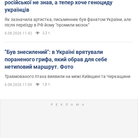
російської не знав, а тепер хоче геноциду
українців
Як зазначила артистка, письменник був фанатом України, але
після переїзду в РФ йому "промили мозок"
3,3 т.
6.08.2026 11:42
"Був знесилений": в Україні врятували
пораненого грифа, який обрав для себе
нетиповий маршрут. Фото
Травмованого птаха виявили на межі Київщині та Черкащини
1,8 т.
6.08.2026 11:09