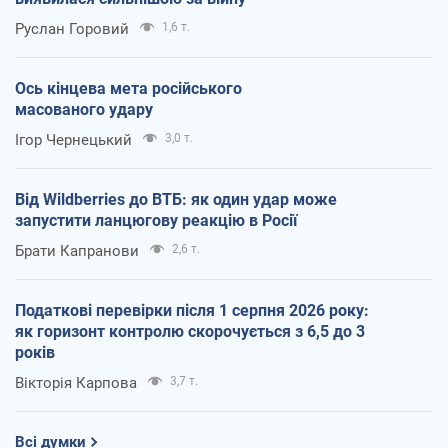
Руслан Горовий
1,6 т.
Ось кінцева мета російського
масованого удару
Ігор Чернецький
3,0 т.
Від Wildberries до ВТБ: як один удар може
запустити ланцюгову реакцію в Росії
Брати Капранови
2,6 т.
Податкові перевірки після 1 серпня 2026 року:
як горизонт контролю скорочується з 6,5 до 3
років
Вікторія Карпова
3,7 т.
Всі думки