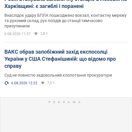
Харківщині: є загиблі і поранені
Внаслідок удару БПЛА пошкоджено вокзал, контактну мережу
та рухомий склад, рух поїздів до станції тимчасово
призупинили
2,8 т.
6.08.2026 11:57
ВАКС обрав запобіжний захід експосолці
України у США Стефанішиній: що відомо про
справу
Суд не повністю задовольнив клопотання прокуратури
7,0 т.
6.08.2026 12:22