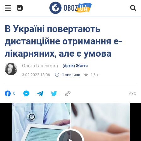
В Україні повертають
дистанційне отримання е-
лікарняних, але є умова
Ольга Ганюкова
(Архів) Життя
3.02.2022 18:06
1 хвилина
1,6 т.
0
РУС