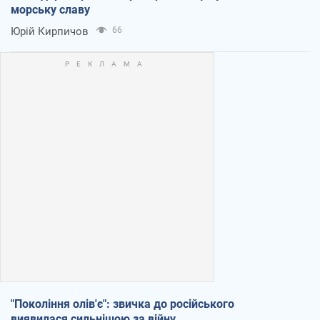
морську славу
Юрій Кирпичов
66
"Покоління олів'є": звичка до російського
виявилася сильнішою за війну