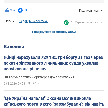
3
0
Підписатися
Теги
Редакційна політика
В Україні повертають...
Повернутися на головну OBOZ
Важливе
Жінці нарахували 729 тис. грн боргу за газ через
покази зіпсованого лічильника: суддя ухвалив
неочікуване рішення
Чи треба платити борг через донарахування
6,1 т.
6.08.2026 09:53
"Це Україна напала!" Оксана Вояж викрила
київського поета, якого "зазомбували": він навіть