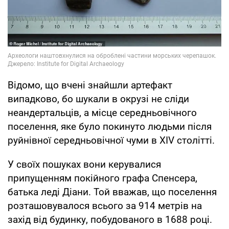
Відомо, що вчені знайшли артефакт
випадково, бо шукали в окрузі не сліди
неандертальців, а місце середньовічного
поселення, яке було покинуто людьми після
руйнівної середньовічної чуми в ХІV столітті.
У своїх пошуках вони керувалися
припущенням покійного графа Спенсера,
батька леді Діани. Той вважав, що поселення
розташовувалося всього за 914 метрів на
захід від будинку, побудованого в 1688 році.