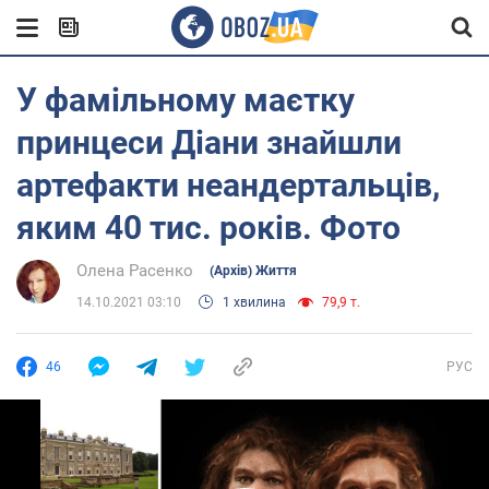
У фамільному маєтку
принцеси Діани знайшли
артефакти неандертальців,
яким 40 тис. років. Фото
Олена Расенко
(Архів) Життя
14.10.2021 03:10
1 хвилина
79,9 т.
46
РУС