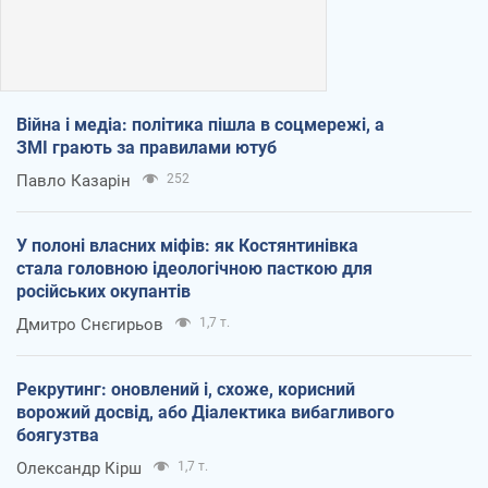
Війна і медіа: політика пішла в соцмережі, а
ЗМІ грають за правилами ютуб
Павло Казарін
252
У полоні власних міфів: як Костянтинівка
стала головною ідеологічною пасткою для
російських окупантів
Дмитро Снєгирьов
1,7 т.
Рекрутинг: оновлений і, схоже, корисний
ворожий досвід, або Діалектика вибагливого
боягузтва
Олександр Кірш
1,7 т.