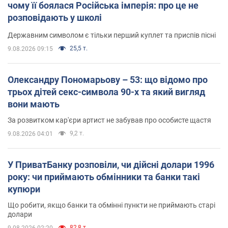
чому її боялася Російська імперія: про це не
розповідають у школі
Державним символом є тільки перший куплет та приспів пісні
25,5 т.
9.08.2026 09:15
Олександру Пономарьову – 53: що відомо про
трьох дітей секс-символа 90-х та який вигляд
вони мають
За розвитком кар'єри артист не забував про особисте щастя
9,2 т.
9.08.2026 04:01
У ПриватБанку розповіли, чи дійсні долари 1996
року: чи приймають обмінники та банки такі
купюри
Що робити, якщо банки та обмінні пункти не приймають старі
долари
82,8 т.
9.08.2026 02:20