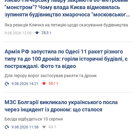
"монстром"? Чому влада Києва відмовилась
зупиняти будівництво хмарочоса "московського
вірянина"
Яка реакція Кличка на петицію щодо скасування будівництва
28,5 т.
9.08.2026 12:00
Армія РФ запустила по Одесі 11 ракет різного
типу та до 100 дронів: горіли історичні будівлі, є
постраждалі. Фото та відео
Для терору ворог застосував ракети та дрони
54,1 т.
9.08.2026 14:21
МЗС Болгарії викликало українського посла
через інцидент із дроном: що сталося
Бесіда відбудеться 10 серпня
4,6 т.
9.08.2026 11:58