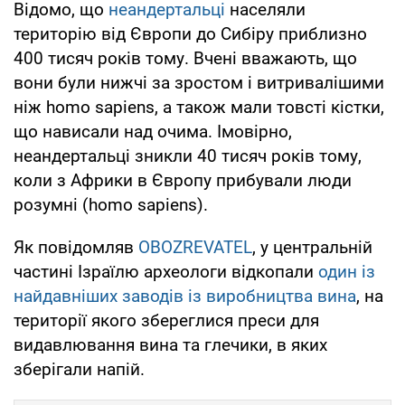
Відомо, що
неандертальці
населяли
територію від Європи до Сибіру приблизно
400 тисяч років тому. Вчені вважають, що
вони були нижчі за зростом і витривалішими
ніж homo sapiens, а також мали товсті кістки,
що нависали над очима. Імовірно,
неандертальці зникли 40 тисяч років тому,
коли з Африки в Європу прибували люди
розумні (homo sapiens).
Як повідомляв
OBOZREVATEL
, у центральній
частині Ізраїлю археологи відкопали
один із
найдавніших заводів із виробництва вина
, на
території якого збереглися преси для
видавлювання вина та глечики, в яких
зберігали напій.