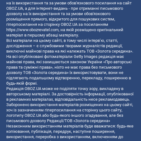
на їх використання та за умови обов'язкового посилання на сайт
OBOZ.UA, а для інтернет-видань - при отриманні письмового
дозволу на їх використання та за умови обов'язкового
розміщення прямого, відкритого для пошукових систем,
гіперпосилання на сторінку OBOZ.UA за посиланням
https://www.obozrevatel.com
, на якій розміщено оригінальний
матеріал в першому абзаці матеріалу.
Всі матеріали на цьому сайті, в тому числі інтерв’ю, статті,
дослідження – є службовими творами журналістів редакції,
виключні майнові права на які належать ТОВ «Золота середина».
На всі опубліковані фотоматеріали Getty Images редакція має
майнові права, які захищаються законом України «Про авторські
права та суміжні права», ніхто не має права без письмового
дозволу ТОВ «Золота середина» їх використовувати, вони не
підлягають подальшому відтворенню, перекладу, поширенню в
будь-якій формі.
Редакція OBOZ.UA може не поділяти точку зору, викладену в
авторському матеріалі. За достовірність інформації, опублікованої
в рекламних матеріалах, відповідальність несе рекламодавець.
Заборонено використання матеріалів розміщених на цьому сайті,
хоч із зазначенням гіперпосилання на сторінку цього сайту,
логотипу OBOZ.UA або будь-якого іншого згадування, але без
письмового дозволу Редакції/ТОВ «Золота середина»
Незаконним використанням матеріалів буде вважатися: будь-яке
копiювання, публiкацiя, передрук, наступне поширення,
використання, переробка з використанням, включенням до