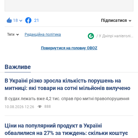
18
21
Підписатися
Теги
Редакційна політика
У Дніпрі напівголі...
Повернутися на головну OBOZ
Важливе
В Україні різко зросла кількість порушень на
митниці: які товари на сотні мільйонів вилучено
В судах лежать вже 4,2 тис. справ про митні правопорушення
888
10.08.2026 12:26
Ціни на популярний продукт в Україні
обвалилися на 27% за тиждень: скільки коштує