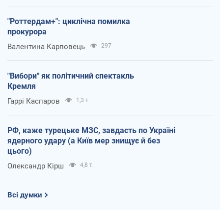
"Роттердам+": циклічна помилка
прокурора
Валентина Карповець
297
"Вибори" як політичний спектакль
Кремля
Гаррі Каспаров
1,3 т.
РФ, каже турецьке МЗС, завдасть по Україні
ядерного удару (а Київ мер знищує й без
цього)
Олександр Кірш
4,8 т.
Всі думки