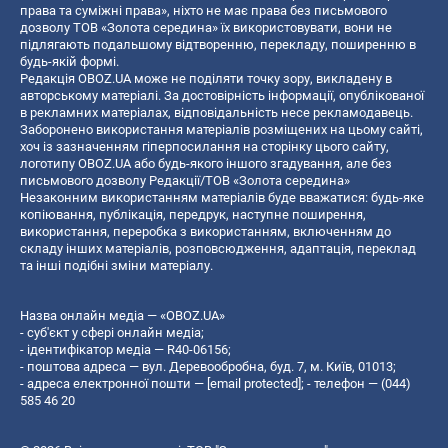
права та суміжні права», ніхто не має права без письмового
дозволу ТОВ «Золота середина» їх використовувати, вони не
підлягають подальшому відтворенню, перекладу, поширенню в
будь-якій формі.
Редакція OBOZ.UA може не поділяти точку зору, викладену в
авторському матеріалі. За достовірність інформації, опублікованої
в рекламних матеріалах, відповідальність несе рекламодавець.
Заборонено використання матеріалів розміщених на цьому сайті,
хоч із зазначенням гіперпосилання на сторінку цього сайту,
логотипу OBOZ.UA або будь-якого іншого згадування, але без
письмового дозволу Редакції/ТОВ «Золота середина»
Незаконним використанням матеріалів буде вважатися: будь-яке
копiювання, публiкацiя, передрук, наступне поширення,
використання, переробка з використанням, включенням до
складу інших матеріалів, розповсюдження, адаптація, переклад
та інші подібні зміни матеріалу.
Назва онлайн медіа — «OBOZ.UA»
- суб'єкт у сфері онлайн медіа;
- ідентифікатор медіа — R40-06156;
- поштова адреса — вул. Деревообробна, буд. 7, м. Київ, 01013;
- адреса електронної пошти —
[email protected]
; - телефон — (044)
585 46 20