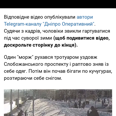
Відповідне відео опублікували
автори
Telegram-каналу "Дніпро Оперативний"
.
Судячи з кадрів, чоловіки звикли гартуватися
під час суворої зими
(щоб подивитися відео,
доскрольте сторінку до кінця).
Один "морж" рухався тротуаром уздовж
Слобожанського проспекту і раптово зняв із
себе одяг. Потім він почав бігати по кучугурах,
розтираючи себе снігом.