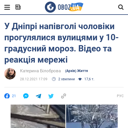
У Дніпрі напівголі чоловіки
прогулялися вулицями у 10-
градусний мороз. Відео та
реакція мережі
Катерина Білоброва
(Архів) Життя
28.12.2021 17:09
2 хвилини
17,6 т.
21
РУС