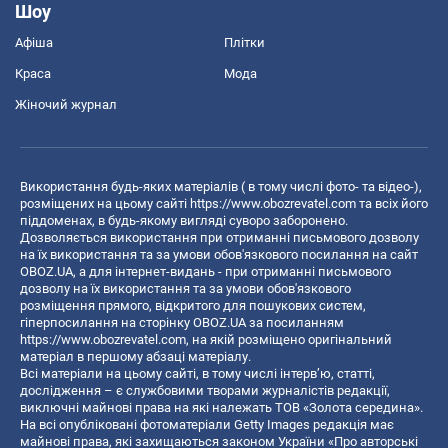
Шоу
Афіша
Плітки
Краса
Мода
Жіночий журнал
Використання будь-яких матеріалів ( в тому числі фото- та відео-),
розміщених на цьому сайті
https://www.obozrevatel.com
та всіх його
піддоменах, в будь-якому вигляді суворо заборонено.
Дозволяється використання при отриманні письмового дозволу
на їх використання та за умови обов'язкового посилання на сайт
OBOZ.UA, а для інтернет-видань - при отриманні письмового
дозволу на їх використання та за умови обов'язкового
розміщення прямого, відкритого для пошукових систем,
гіперпосилання на сторінку OBOZ.UA за посиланням
https://www.obozrevatel.com
, на якій розміщено оригінальний
матеріал в першому абзаці матеріалу.
Всі матеріали на цьому сайті, в тому числі інтерв’ю, статті,
дослідження – є службовими творами журналістів редакції,
виключні майнові права на які належать ТОВ «Золота середина».
На всі опубліковані фотоматеріали Getty Images редакція має
майнові права, які захищаються законом України «Про авторські