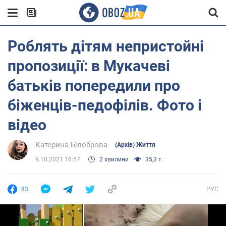
Роблять дітям непристойні
пропозиції: в Мукачеві
батьків попередили про
біженців-педофілів. Фото і
відео
Катерина Білоброва
(Архів) Життя
9.10.2021 16:57
2 хвилини
35,3 т.
83
РУС