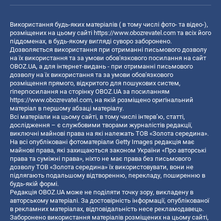
Використання будь-яких матеріалів ( в тому числі фото- та відео-),
розміщених на цьому сайті
https://www.obozrevatel.com
та всіх його
піддоменах, в будь-якому вигляді суворо заборонено.
Дозволяється використання при отриманні письмового дозволу
на їх використання та за умови обов'язкового посилання на сайт
OBOZ.UA, а для інтернет-видань - при отриманні письмового
дозволу на їх використання та за умови обов'язкового
розміщення прямого, відкритого для пошукових систем,
гіперпосилання на сторінку OBOZ.UA за посиланням
https://www.obozrevatel.com
, на якій розміщено оригінальний
матеріал в першому абзаці матеріалу.
Всі матеріали на цьому сайті, в тому числі інтерв’ю, статті,
дослідження – є службовими творами журналістів редакції,
виключні майнові права на які належать ТОВ «Золота середина».
На всі опубліковані фотоматеріали Getty Images редакція має
майнові права, які захищаються законом України «Про авторські
права та суміжні права», ніхто не має права без письмового
дозволу ТОВ «Золота середина» їх використовувати, вони не
підлягають подальшому відтворенню, перекладу, поширенню в
будь-якій формі.
Редакція OBOZ.UA може не поділяти точку зору, викладену в
авторському матеріалі. За достовірність інформації, опублікованої
в рекламних матеріалах, відповідальність несе рекламодавець.
Заборонено використання матеріалів розміщених на цьому сайті,