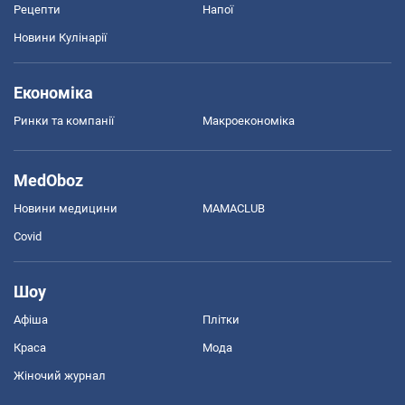
Рецепти
Напої
Новини Кулінарії
Економіка
Ринки та компанії
Макроекономіка
MedOboz
Новини медицини
MAMACLUB
Covid
Шоу
Афіша
Плітки
Краса
Мода
Жіночий журнал