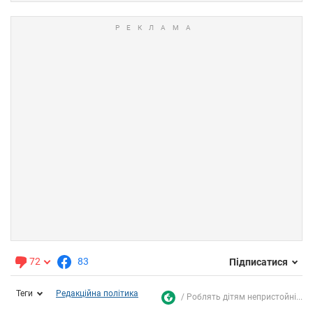
72
83
Підписатися
Теги
Редакційна політика
Роблять дітям непристойні...