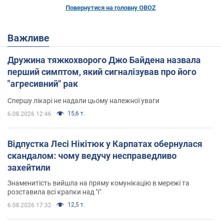
Повернутися на головну OBOZ
Важливе
Дружина тяжкохворого Джо Байдена назвала
перший симптом, який сигналізував про його
"агресивний" рак
Спершу лікарі не надали цьому належної уваги
15,6 т.
6.08.2026 12:46
Відпустка Лесі Нікітюк у Карпатах обернулася
скандалом: чому ведучу несправедливо
захейтили
Знаменитість вийшла на пряму комунікацію в мережі та
розставила всі крапки над "і"
12,5 т.
6.08.2026 17:32