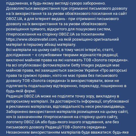
піддоменах, в будь-якому вигляді суворо заборонено.
Дозволяється використання при отриманні письмового дозволу
на їх використання та за умови обов'язкового посилання на сайт
OBOZ.UA, а для інтернет-видань - при отриманні письмового
дозволу на їх використання та за умови обов'язкового
розміщення прямого, відкритого для пошукових систем,
гіперпосилання на сторінку OBOZ.UA за посиланням
https://www.obozrevatel.com
, на якій розміщено оригінальний
матеріал в першому абзаці матеріалу.
Всі матеріали на цьому сайті, в тому числі інтерв’ю, статті,
дослідження – є службовими творами журналістів редакції,
виключні майнові права на які належать ТОВ «Золота середина».
На всі опубліковані фотоматеріали Getty Images редакція має
майнові права, які захищаються законом України «Про авторські
права та суміжні права», ніхто не має права без письмового
дозволу ТОВ «Золота середина» їх використовувати, вони не
підлягають подальшому відтворенню, перекладу, поширенню в
будь-якій формі.
Редакція OBOZ.UA може не поділяти точку зору, викладену в
авторському матеріалі. За достовірність інформації, опублікованої
в рекламних матеріалах, відповідальність несе рекламодавець.
Заборонено використання матеріалів розміщених на цьому сайті,
хоч із зазначенням гіперпосилання на сторінку цього сайту,
логотипу OBOZ.UA або будь-якого іншого згадування, але без
письмового дозволу Редакції/ТОВ «Золота середина»
Незаконним використанням матеріалів буде вважатися: будь-яке