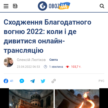
Сходження Благодатного
вогню 2022: коли і де
дивитися онлайн-
трансляцію
Олексій Лютіков
Свята
23.04.2022 06:53
1 хвилина
103,7 т.
41
РУС