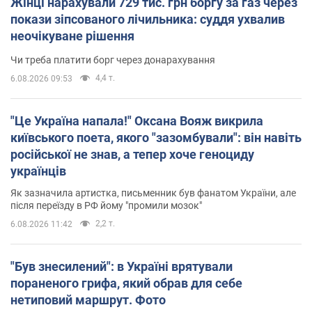
Жінці нарахували 729 тис. грн боргу за газ через
покази зіпсованого лічильника: суддя ухвалив
неочікуване рішення
Чи треба платити борг через донарахування
4,4 т.
6.08.2026 09:53
"Це Україна напала!" Оксана Вояж викрила
київського поета, якого "зазомбували": він навіть
російської не знав, а тепер хоче геноциду
українців
Як зазначила артистка, письменник був фанатом України, але
після переїзду в РФ йому "промили мозок"
2,2 т.
6.08.2026 11:42
"Був знесилений": в Україні врятували
пораненого грифа, який обрав для себе
нетиповий маршрут. Фото