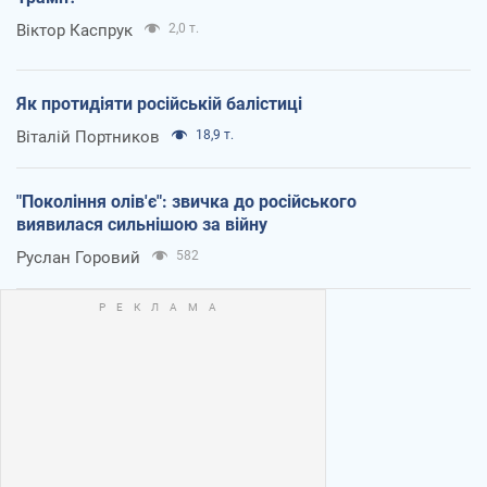
Віктор Каспрук
2,0 т.
Як протидіяти російській балістиці
Віталій Портников
18,9 т.
"Покоління олів'є": звичка до російського
виявилася сильнішою за війну
Руслан Горовий
582