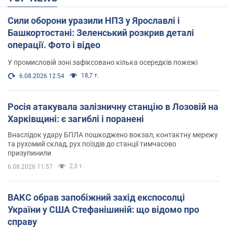
Сили оборони уразили НПЗ у Ярославлі і
Башкортостані: Зеленський розкрив деталі
операції. Фото і відео
У промисловій зоні зафіксовано кілька осередків пожежі
18,7 т.
6.08.2026 12:54
Росія атакувала залізничну станцію в Лозовій на
Харківщині: є загиблі і поранені
Внаслідок удару БПЛА пошкоджено вокзал, контактну мережу
та рухомий склад, рух поїздів до станції тимчасово
призупинили
2,3 т.
6.08.2026 11:57
ВАКС обрав запобіжний захід експосолці
України у США Стефанішиній: що відомо про
справу