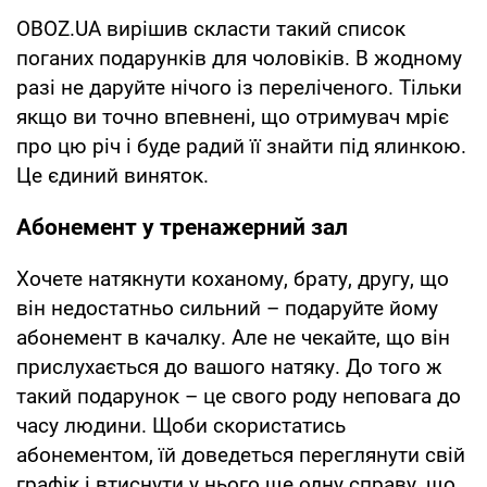
OBOZ.UA вирішив скласти такий список
поганих подарунків для чоловіків. В жодному
разі не даруйте нічого із переліченого. Тільки
якщо ви точно впевнені, що отримувач мріє
про цю річ і буде радий її знайти під ялинкою.
Це єдиний виняток.
Абонемент у тренажерний зал
Хочете натякнути коханому, брату, другу, що
він недостатньо сильний – подаруйте йому
абонемент в качалку. Але не чекайте, що він
прислухається до вашого натяку. До того ж
такий подарунок – це свого роду неповага до
часу людини. Щоби скористатись
абонементом, їй доведеться переглянути свій
графік і втиснути у нього ще одну справу, що