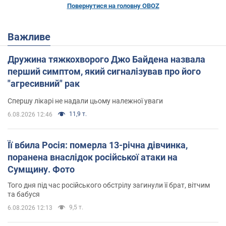
Повернутися на головну OBOZ
Важливе
Дружина тяжкохворого Джо Байдена назвала
перший симптом, який сигналізував про його
"агресивний" рак
Спершу лікарі не надали цьому належної уваги
11,9 т.
6.08.2026 12:46
Її вбила Росія: померла 13-річна дівчинка,
поранена внаслідок російської атаки на
Сумщину. Фото
Того дня під час російського обстрілу загинули її брат, вітчим
та бабуся
9,5 т.
6.08.2026 12:13