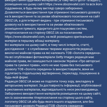
Використання будь-яких матеріалів ( в тому числі фото- та відео-),
розміщених на цьому сайті
https://www.obozrevatel.com
та всіх його
піддоменах, в будь-якому вигляді суворо заборонено.
Дозволяється використання при отриманні письмового дозволу
на їх використання та за умови обов'язкового посилання на сайт
OBOZ.UA, а для інтернет-видань - при отриманні письмового
дозволу на їх використання та за умови обов'язкового
розміщення прямого, відкритого для пошукових систем,
гіперпосилання на сторінку OBOZ.UA за посиланням
https://www.obozrevatel.com
, на якій розміщено оригінальний
матеріал в першому абзаці матеріалу.
Всі матеріали на цьому сайті, в тому числі інтерв’ю, статті,
дослідження – є службовими творами журналістів редакції,
виключні майнові права на які належать ТОВ «Золота середина».
На всі опубліковані фотоматеріали Getty Images редакція має
майнові права, які захищаються законом України «Про авторські
права та суміжні права», ніхто не має права без письмового
дозволу ТОВ «Золота середина» їх використовувати, вони не
підлягають подальшому відтворенню, перекладу, поширенню в
будь-якій формі.
Редакція OBOZ.UA може не поділяти точку зору, викладену в
авторському матеріалі. За достовірність інформації, опублікованої
в рекламних матеріалах, відповідальність несе рекламодавець.
Заборонено використання матеріалів розміщених на цьому сайті,
хоч із зазначенням гіперпосилання на сторінку цього сайту,
логотипу OBOZ.UA або будь-якого іншого згадування, але без
письмового дозволу Редакції/ТОВ «Золота середина»