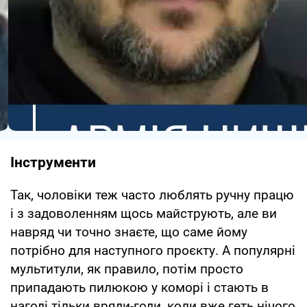
Інструменти
Так, чоловіки теж часто люблять ручну працю
і з задоволенням щось майструють, але ви
навряд чи точно знаєте, що саме йому
потрібно для наступного проєкту. А популярні
мультитули, як правило, потім просто
припадають пилюкою у коморі і стають в
нагоді тільки вряди-годи, коли вже геть нічого