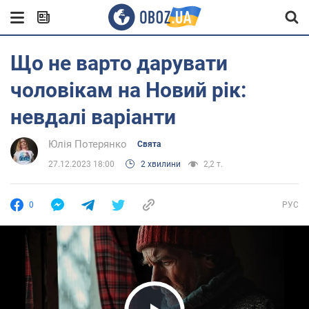
Що не варто дарувати
чоловікам на Новий рік:
невдалі варіанти
Юлія Потерянко
Свята
27.12.2023 18:00
2 хвилини
2,2 т.
0
РУС