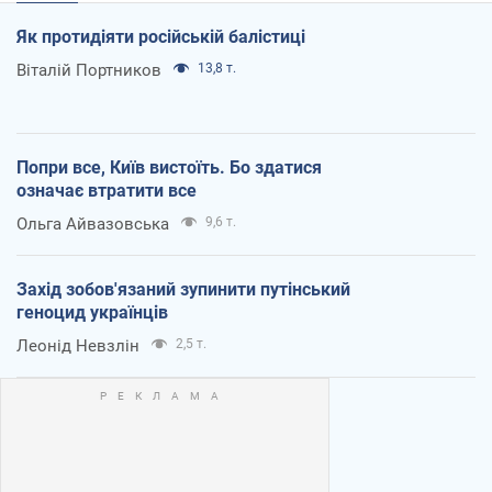
Як протидіяти російській балістиці
Віталій Портников
13,8 т.
Попри все, Київ вистоїть. Бо здатися
означає втратити все
Ольга Айвазовська
9,6 т.
Захід зобов'язаний зупинити путінський
геноцид українців
Леонід Невзлін
2,5 т.