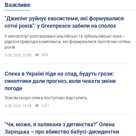
Важливе
"Джипінг руйнує екосистеми, які формувалися
сотні років": у Greenpeace забили на сполох
У високогір'ї розташовані альпійські та субальпійські луки –
рідкісні природні комплекси, які формувалися протягом сотень
років
426
5.08.2026 23:00
Спека в Україні піде на спад, будуть грози:
синоптики дали прогноз, коли чекати зміни
погоди
Зовсім скоро спека поступово відступить
5,5 т.
5.08.2026 14:59
"Чи, може, я залякана з дитинства?" Олена
Зарецька – про вбивство бабусі-дисидентки