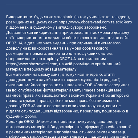
Використання будь-яких матеріалів ( в тому числі фото- та відео-),
розміщених на цьому сайті
https://www.obozrevatel.com
та всіх його
піддоменах, в будь-якому вигляді суворо заборонено.
Дозволяється використання при отриманні письмового дозволу
на їх використання та за умови обов'язкового посилання на сайт
OBOZ.UA, а для інтернет-видань - при отриманні письмового
дозволу на їх використання та за умови обов'язкового
розміщення прямого, відкритого для пошукових систем,
гіперпосилання на сторінку OBOZ.UA за посиланням
https://www.obozrevatel.com
, на якій розміщено оригінальний
матеріал в першому абзаці матеріалу.
Всі матеріали на цьому сайті, в тому числі інтерв’ю, статті,
дослідження – є службовими творами журналістів редакції,
виключні майнові права на які належать ТОВ «Золота середина».
На всі опубліковані фотоматеріали Getty Images редакція має
майнові права, які захищаються законом України «Про авторські
права та суміжні права», ніхто не має права без письмового
дозволу ТОВ «Золота середина» їх використовувати, вони не
підлягають подальшому відтворенню, перекладу, поширенню в
будь-якій формі.
Редакція OBOZ.UA може не поділяти точку зору, викладену в
авторському матеріалі. За достовірність інформації, опублікованої
в рекламних матеріалах, відповідальність несе рекламодавець.
Заборонено використання матеріалів розміщених на цьому сайті,