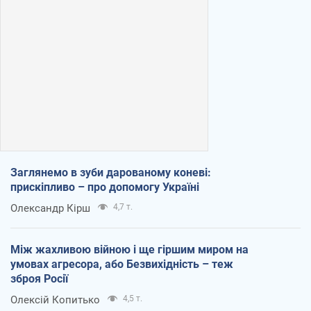
Заглянемо в зуби дарованому коневі:
прискіпливо – про допомогу Україні
Олександр Кірш
4,7 т.
Між жахливою війною і ще гіршим миром на
умовах агресора, або Безвихідність – теж
зброя Росії
Олексій Копитько
4,5 т.