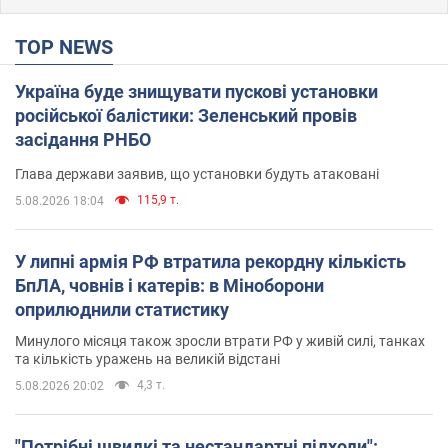
TOP NEWS
Україна буде знищувати пускові установки
російської балістики: Зеленський провів
засідання РНБО
Глава держави заявив, що установки будуть атаковані
115,9 т.
5.08.2026 18:04
У липні армія РФ втратила рекордну кількість
БпЛА, човнів і катерів: в Міноборони
оприлюднили статистику
Минулого місяця також зросли втрати РФ у живій силі, танках
та кількість уражень на великій відстані
4,3 т.
5.08.2026 20:02
"Потрібні швидкі та нестандартні підходи":