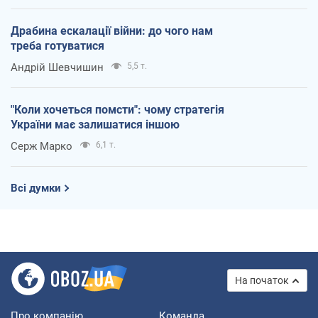
Драбина ескалації війни: до чого нам
треба готуватися
Андрій Шевчишин
5,5 т.
"Коли хочеться помсти": чому стратегія
України має залишатися іншою
Серж Марко
6,1 т.
Всі думки
На початок
Про компанію
Команда