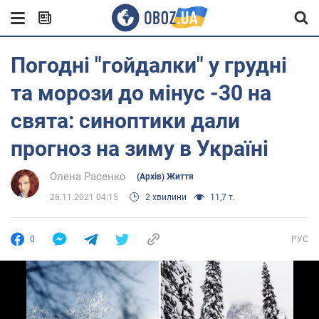
Погодні "гойдалки" у грудні
та морози до мінус -30 на
свята: синоптики дали
прогноз на зиму в Україні
Олена Расенко
(Архів) Життя
26.11.2021 04:15
2 хвилини
11,7 т.
0
РУС