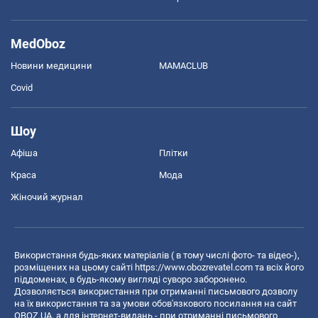
MedOboz
Новини медицини
MAMACLUB
Covid
Шоу
Афіша
Плітки
Краса
Мода
Жіночий журнал
Використання будь-яких матеріалів ( в тому числі фото- та відео-),
розміщених на цьому сайті
https://www.obozrevatel.com
та всіх його
піддоменах, в будь-якому вигляді суворо заборонено.
Дозволяється використання при отриманні письмового дозволу
на їх використання та за умови обов'язкового посилання на сайт
OBOZ.UA, а для інтернет-видань - при отриманні письмового