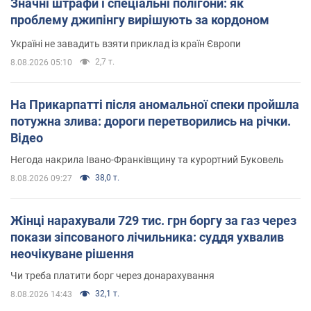
Значні штрафи і спеціальні полігони: як
проблему джипінгу вирішують за кордоном
Україні не завадить взяти приклад із країн Європи
2,7 т.
8.08.2026 05:10
На Прикарпатті після аномальної спеки пройшла
потужна злива: дороги перетворились на річки.
Відео
Негода накрила Івано-Франківщину та курортний Буковель
38,0 т.
8.08.2026 09:27
Жінці нарахували 729 тис. грн боргу за газ через
покази зіпсованого лічильника: суддя ухвалив
неочікуване рішення
Чи треба платити борг через донарахування
32,1 т.
8.08.2026 14:43