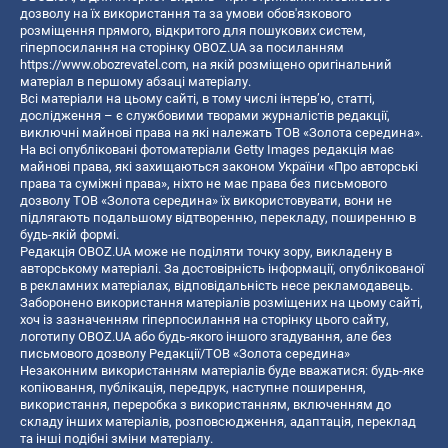
дозволу на їх використання та за умови обов'язкового
розміщення прямого, відкритого для пошукових систем,
гіперпосилання на сторінку OBOZ.UA за посиланням
https://www.obozrevatel.com
, на якій розміщено оригінальний
матеріал в першому абзаці матеріалу.
Всі матеріали на цьому сайті, в тому числі інтерв’ю, статті,
дослідження – є службовими творами журналістів редакції,
виключні майнові права на які належать ТОВ «Золота середина».
На всі опубліковані фотоматеріали Getty Images редакція має
майнові права, які захищаються законом України «Про авторські
права та суміжні права», ніхто не має права без письмового
дозволу ТОВ «Золота середина» їх використовувати, вони не
підлягають подальшому відтворенню, перекладу, поширенню в
будь-якій формі.
Редакція OBOZ.UA може не поділяти точку зору, викладену в
авторському матеріалі. За достовірність інформації, опублікованої
в рекламних матеріалах, відповідальність несе рекламодавець.
Заборонено використання матеріалів розміщених на цьому сайті,
хоч із зазначенням гіперпосилання на сторінку цього сайту,
логотипу OBOZ.UA або будь-якого іншого згадування, але без
письмового дозволу Редакції/ТОВ «Золота середина»
Незаконним використанням матеріалів буде вважатися: будь-яке
копiювання, публiкацiя, передрук, наступне поширення,
використання, переробка з використанням, включенням до
складу інших матеріалів, розповсюдження, адаптація, переклад
та інші подібні зміни матеріалу.