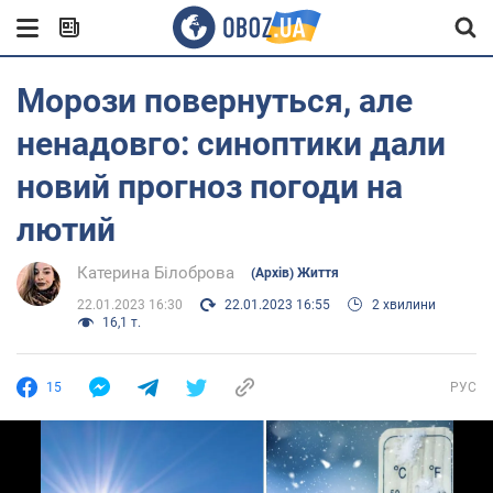
Морози повернуться, але
ненадовго: синоптики дали
новий прогноз погоди на
лютий
Катерина Білоброва
(Архів) Життя
22.01.2023 16:30
22.01.2023 16:55
2 хвилини
16,1 т.
15
РУС