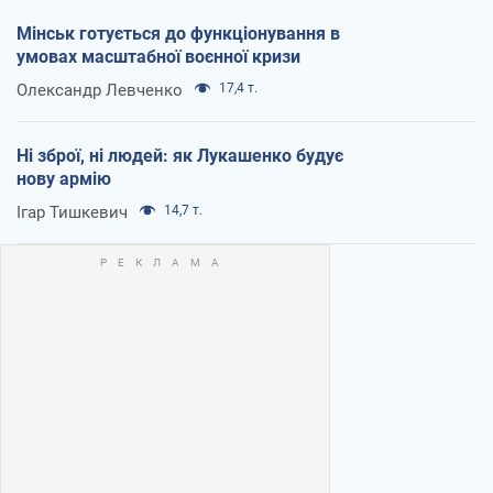
Мінськ готується до функціонування в
умовах масштабної воєнної кризи
Олександр Левченко
17,4 т.
Ні зброї, ні людей: як Лукашенко будує
нову армію
Ігар Тишкевич
14,7 т.