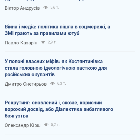
Віктор Андрусів
5,6 т.
Війна і медіа: політика пішла в соцмережі, а
ЗМІ грають за правилами ютуб
Павло Казарін
2,9 т.
У полоні власних міфів: як Костянтинівка
стала головною ідеологічною пасткою для
російських окупантів
Дмитро Снєгирьов
6,3 т.
Рекрутинг: оновлений і, схоже, корисний
ворожий досвід, або Діалектика вибагливого
боягузтва
Олександр Кірш
5,2 т.