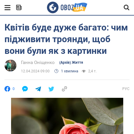
Квітів буде дуже багато: чим
підживити троянди, щоб
вони були як з картинки
Ганна Оніщенко
(Архів) Життя
12.04.2024 09:00
1 хвилина
2,4 т.
0
РУС