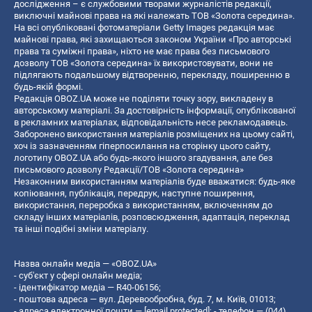
дослідження – є службовими творами журналістів редакції,
виключні майнові права на які належать ТОВ «Золота середина».
На всі опубліковані фотоматеріали Getty Images редакція має
майнові права, які захищаються законом України «Про авторські
права та суміжні права», ніхто не має права без письмового
дозволу ТОВ «Золота середина» їх використовувати, вони не
підлягають подальшому відтворенню, перекладу, поширенню в
будь-якій формі.
Редакція OBOZ.UA може не поділяти точку зору, викладену в
авторському матеріалі. За достовірність інформації, опублікованої
в рекламних матеріалах, відповідальність несе рекламодавець.
Заборонено використання матеріалів розміщених на цьому сайті,
хоч із зазначенням гіперпосилання на сторінку цього сайту,
логотипу OBOZ.UA або будь-якого іншого згадування, але без
письмового дозволу Редакції/ТОВ «Золота середина»
Незаконним використанням матеріалів буде вважатися: будь-яке
копiювання, публiкацiя, передрук, наступне поширення,
використання, переробка з використанням, включенням до
складу інших матеріалів, розповсюдження, адаптація, переклад
та інші подібні зміни матеріалу.
Назва онлайн медіа — «OBOZ.UA»
- суб'єкт у сфері онлайн медіа;
- ідентифікатор медіа — R40-06156;
- поштова адреса — вул. Деревообробна, буд. 7, м. Київ, 01013;
- адреса електронної пошти —
[email protected]
; - телефон — (044)