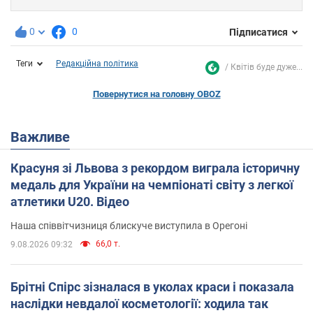
0
0
Підписатися
Теги
Редакційна політика
Квітів буде дуже...
Повернутися на головну OBOZ
Важливе
Красуня зі Львова з рекордом виграла історичну
медаль для України на чемпіонаті світу з легкої
атлетики U20. Відео
Наша співвітчизниця блискуче виступила в Орегоні
66,0 т.
9.08.2026 09:32
Брітні Спірс зізналася в уколах краси і показала
наслідки невдалої косметології: ходила так