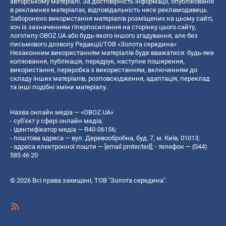
авторському матеріалі. За достовірність інформації, опублікованої
в рекламних матеріалах, відповідальність несе рекламодавець.
Заборонено використання матеріалів розміщених на цьому сайті,
хоч із зазначенням гіперпосилання на сторінку цього сайту,
логотипу OBOZ.UA або будь-якого іншого згадування, але без
письмового дозволу Редакції/ТОВ «Золота середина»
Незаконним використанням матеріалів буде вважатися: будь-яке
копiювання, публiкацiя, передрук, наступне поширення,
використання, переробка з використанням, включенням до
складу інших матеріалів, розповсюдження, адаптація, переклад
та інші подібні зміни матеріалу.
Назва онлайн медіа — «OBOZ.UA»
- суб'єкт у сфері онлайн медіа;
- ідентифікатор медіа — R40-06156;
- поштова адреса — вул. Деревообробна, буд. 7, м. Київ, 01013;
- адреса електронної пошти —
[email protected]
; - телефон — (044)
585 46 20
© 2026 Всі права захищені, ТОВ "Золота середина".