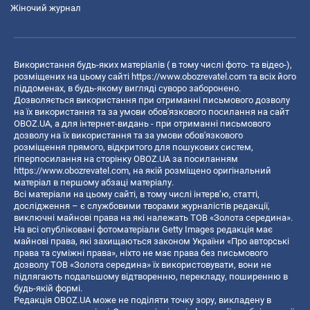
Жіночий журнал
Використання будь-яких матеріалів ( в тому числі фото- та відео-),
розміщених на цьому сайті
https://www.obozrevatel.com
та всіх його
піддоменах, в будь-якому вигляді суворо заборонено.
Дозволяється використання при отриманні письмового дозволу
на їх використання та за умови обов'язкового посилання на сайт
OBOZ.UA, а для інтернет-видань - при отриманні письмового
дозволу на їх використання та за умови обов'язкового
розміщення прямого, відкритого для пошукових систем,
гіперпосилання на сторінку OBOZ.UA за посиланням
https://www.obozrevatel.com
, на якій розміщено оригінальний
матеріал в першому абзаці матеріалу.
Всі матеріали на цьому сайті, в тому числі інтерв’ю, статті,
дослідження – є службовими творами журналістів редакції,
виключні майнові права на які належать ТОВ «Золота середина».
На всі опубліковані фотоматеріали Getty Images редакція має
майнові права, які захищаються законом України «Про авторські
права та суміжні права», ніхто не має права без письмового
дозволу ТОВ «Золота середина» їх використовувати, вони не
підлягають подальшому відтворенню, перекладу, поширенню в
будь-якій формі.
Редакція OBOZ.UA може не поділяти точку зору, викладену в