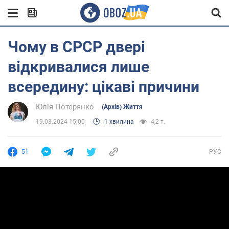
Чому в СРСР двері
відкривалися лише
всередину: цікаві причини
Юлія Потерянко
(Архів) Життя
19.03.2024 15:00
1 хвилина
4,2 т.
51
РУС