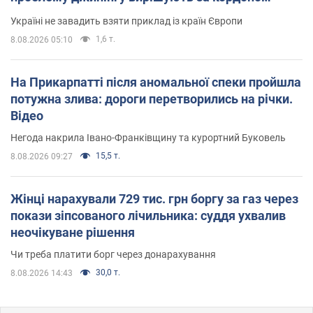
Україні не завадить взяти приклад із країн Європи
1,6 т.
8.08.2026 05:10
На Прикарпатті після аномальної спеки пройшла
потужна злива: дороги перетворились на річки.
Відео
Негода накрила Івано-Франківщину та курортний Буковель
15,5 т.
8.08.2026 09:27
Жінці нарахували 729 тис. грн боргу за газ через
покази зіпсованого лічильника: суддя ухвалив
неочікуване рішення
Чи треба платити борг через донарахування
30,0 т.
8.08.2026 14:43