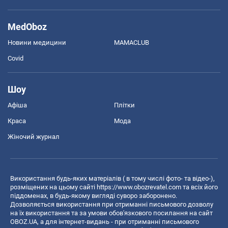
MedOboz
Новини медицини
MAMACLUB
Covid
Шоу
Афіша
Плітки
Краса
Мода
Жіночий журнал
Використання будь-яких матеріалів ( в тому числі фото- та відео-),
розміщених на цьому сайті
https://www.obozrevatel.com
та всіх його
піддоменах, в будь-якому вигляді суворо заборонено.
Дозволяється використання при отриманні письмового дозволу
на їх використання та за умови обов'язкового посилання на сайт
OBOZ.UA, а для інтернет-видань - при отриманні письмового