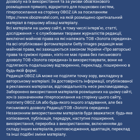
дозволу на їх використання та за умови обов'язкового
розміщення прямого, відкритого для пошукових систем,
гіперпосилання на сторінку OBOZ.UA за посиланням
https://www.obozrevatel.com
, на якій розміщено оригінальний
матеріал в першому абзаці матеріалу.
Всі матеріали на цьому сайті, в тому числі інтерв’ю, статті,
дослідження – є службовими творами журналістів редакції,
виключні майнові права на які належать ТОВ «Золота середина».
На всі опубліковані фотоматеріали Getty Images редакція має
майнові права, які захищаються законом України «Про авторські
права та суміжні права», ніхто не має права без письмового
дозволу ТОВ «Золота середина» їх використовувати, вони не
підлягають подальшому відтворенню, перекладу, поширенню в
будь-якій формі.
Редакція OBOZ.UA може не поділяти точку зору, викладену в
авторському матеріалі. За достовірність інформації, опублікованої
в рекламних матеріалах, відповідальність несе рекламодавець.
Заборонено використання матеріалів розміщених на цьому сайті,
хоч із зазначенням гіперпосилання на сторінку цього сайту,
логотипу OBOZ.UA або будь-якого іншого згадування, але без
письмового дозволу Редакції/ТОВ «Золота середина»
Незаконним використанням матеріалів буде вважатися: будь-яке
копiювання, публiкацiя, передрук, наступне поширення,
використання, переробка з використанням, включенням до
складу інших матеріалів, розповсюдження, адаптація, переклад
та інші подібні зміни матеріалу.