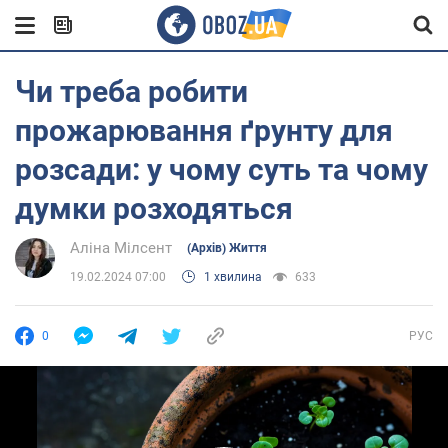
Чи треба робити
прожарювання ґрунту для
розсади: у чому суть та чому
думки розходяться
Аліна Мілсент
(Архів) Життя
19.02.2024 07:00
1 хвилина
633
0
РУС