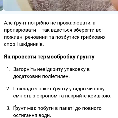
Але ґрунт потрібно не прожарювати, а
пропарювати – так вдасться зберегти всі
поживні речовини та позбутися грибкових
спор і шкідників.
Як провести термообробку ґрунту
Загорніть невідкриту упаковку в
додатковий поліетилен.
Покладіть пакет ґрунту у відро чи іншу
ємність з окропом та накрийте кришкою.
Ґрунт має побути в пакеті до повного
остигання води.