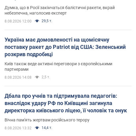
Думка, що в Росії закінчаться балістичні ракети, вкрай
небезпечна, наголосив експерт
29,5 т.
8.08.2026 12:00
Україна має домовленості на щомісячну
поставку ракет до Patriot від США: Зеленський
розкрив подробиці
Київ також веде активні переговори з європейськими
партнерами
2,5 т.
8.08.2026 14:08
Дбала про учнів та підтримувала педагогів:
внаслідок удару РФ по Київщині загинула
директорка київського ліцею, її чоловік та онук
Вічна пам'ять жертвам російського терору
14,4 т.
8.08.2026 13:32