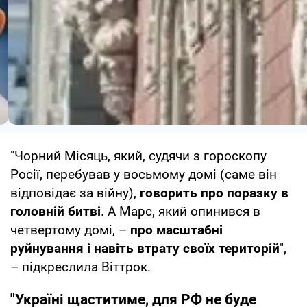
"Чорний Місяць, який, судячи з гороскопу
Росії, перебував у восьмому домі (саме він
відповідає за війну),
говорить про поразку в
головній битві
. А Марс, який опинився в
четвертому домі, –
про масштабні
руйнування і навіть втрату своїх територій
",
– підкреслила Віттрок.
"Україні щаститиме, для РФ не буде