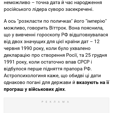
неможливо – точна дата й час народження
російського лідера суворо засекречені.
А ось "розкласти по поличках" його "імперію"
можливо, говорить Віттрок. Вона пояснила,
що у вивченні гороскопу РФ відштовхувалася
від двох значущих для цієї країни дат – 12
червня 1990 року, коли було ухвалено
декларацію про створення Росії, та 25 грудня
1991 року, коли остаточно впав СРСР і
відбулося перше підняття прапора РФ.
Астропсихологиня каже, що обидві ці дати
однаково погані для держави й
вказують на її
програш у військових діях
.