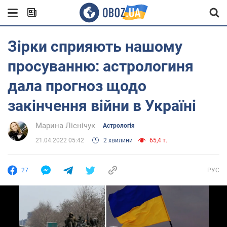
Зірки сприяють нашому
просуванню: астрологиня
дала прогноз щодо
закінчення війни в Україні
Марина Ліснічук
Астрологія
21.04.2022 05:42
2 хвилини
65,4 т.
27
РУС