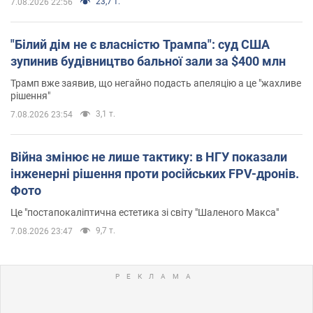
23,7 т.
7.08.2026 22:56
"Білий дім не є власністю Трампа": суд США
зупинив будівництво бальної зали за $400 млн
Трамп вже заявив, що негайно подасть апеляцію а це "жахливе
рішення"
3,1 т.
7.08.2026 23:54
Війна змінює не лише тактику: в НГУ показали
інженерні рішення проти російських FPV-дронів.
Фото
Це "постапокаліптична естетика зі світу "Шаленого Макса"
9,7 т.
7.08.2026 23:47