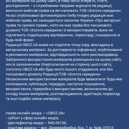
Всі матеріали на цьому сайті, в тому числі інтерв’ю, статті,
дослідження – є службовими творами журналістів редакції,
виключні майнові права на які належать ТОВ «Золота середина».
На всі опубліковані фотоматеріали Getty Images редакція має
майнові права, які захищаються законом України «Про авторські
права та суміжні права», ніхто не має права без письмового
дозволу ТОВ «Золота середина» їх використовувати, вони не
підлягають подальшому відтворенню, перекладу, поширенню в
будь-якій формі.
Редакція OBOZ.UA може не поділяти точку зору, викладену в
авторському матеріалі. За достовірність інформації, опублікованої
в рекламних матеріалах, відповідальність несе рекламодавець.
Заборонено використання матеріалів розміщених на цьому сайті,
хоч із зазначенням гіперпосилання на сторінку цього сайту,
логотипу OBOZ.UA або будь-якого іншого згадування, але без
письмового дозволу Редакції/ТОВ «Золота середина»
Незаконним використанням матеріалів буде вважатися: будь-яке
копiювання, публiкацiя, передрук, наступне поширення,
використання, переробка з використанням, включенням до
складу інших матеріалів, розповсюдження, адаптація, переклад
та інші подібні зміни матеріалу.
Назва онлайн медіа — «OBOZ.UA»
- суб'єкт у сфері онлайн медіа;
- ідентифікатор медіа — R40-06156;
- поштова адреса — вул. Деревообробна, буд. 7, м. Київ, 01013;