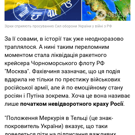
За її совами, в історії так уже неодноразово
траплялося. А нині таким переломним
моментом стала ліквідація ракетного
крейсера Чорноморського флоту РФ
"Москва". Фахівчиня зазначає, що ця подія
вдарила не тільки по престижу військових
російської армії, але й по емоційному стану
росіян і Путіна зокрема. Хоча це вона називає
лише
початком невідворотного краху Росії
.
"Положення Меркурія в Тельці (це знак-
покровитель України) вказує, що таки
доведеться піти на підписання важливих