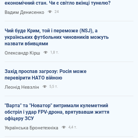
економічний стан. Чи є світло вкінці тунелю?
Вадим Денисенко
24
Чий буде Крим, той і переможе (NSJ), а
українських футбольних чиновників можуть
назвати вбивцями
Олександр Кірш
1,8 т.
Захід проспав загрозу: Росія може
перевірити НАТО війною
Леонід Невзлін
5,5 т.
"Варта" та "Новатор" витримали кулеметний
обстріл і удар FPV-дрона, врятувавши життя
офіцеру ЗСУ
Українська Бронетехніка
4,4 т.