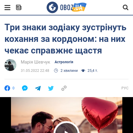
Три знаки зодіаку зустрінуть
кохання за кордоном: на них
чекає справжнє щастя
Марія Шевчук
Астрологія
31.05.2022 22:48
2 хвилини
25,4 т.
0
РУС