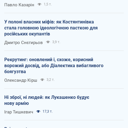
Павло Казарін
1,5 т.
У полоні власних міфів: як Костянтинівка
стала головною ідеологічною пасткою для
російських окупантів
Дмитро Снєгирьов
3,9 т.
Рекрутинг: оновлений і, схоже, корисний
ворожий досвід, або Діалектика вибагливого
боягузтва
Олександр Кірш
3,2 т.
Ні зброї, ні людей: як Лукашенко будує
нову армію
Ігар Тишкевич
17,3 т.