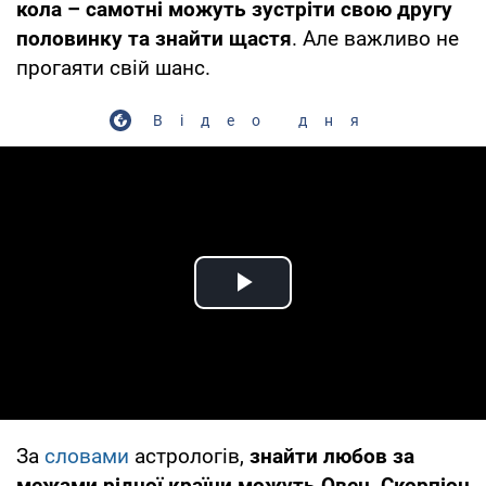
кола – самотні можуть зустріти свою другу
половинку та знайти щастя
. Але важливо не
прогаяти свій шанс.
Відео дня
Play Video
За
словами
астрологів,
знайти любов за
межами рідної країни можуть Овен, Скорпіон