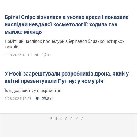
Брітні Спірс зізналася в уколах краси і показала
наслідки невдалої косметології: ходила так
майже місяць
Помітний наслідок процедури зберігався близько чотирьох
тижнів
1,7 т.
9.08.2026 13:19
У Росії заарештували розробників дрона, який у
квітні презентували Путіну: у чому річ
Їх підозрюють у шахрайстві
39,8 т.
9.08.2026 12:28