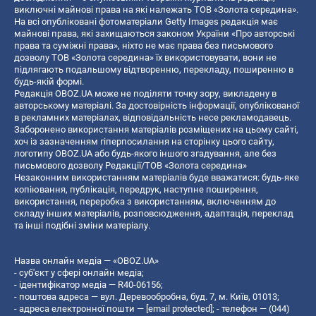
виключні майнові права на які належать ТОВ «Золота середина».
На всі опубліковані фотоматеріали Getty Images редакція має
майнові права, які захищаються законом України «Про авторські
права та суміжні права», ніхто не має права без письмового
дозволу ТОВ «Золота середина» їх використовувати, вони не
підлягають подальшому відтворенню, перекладу, поширенню в
будь-якій формі.
Редакція OBOZ.UA може не поділяти точку зору, викладену в
авторському матеріалі. За достовірність інформації, опублікованої
в рекламних матеріалах, відповідальність несе рекламодавець.
Заборонено використання матеріалів розміщених на цьому сайті,
хоч із зазначенням гіперпосилання на сторінку цього сайту,
логотипу OBOZ.UA або будь-якого іншого згадування, але без
письмового дозволу Редакції/ТОВ «Золота середина»
Незаконним використанням матеріалів буде вважатися: будь-яке
копiювання, публiкацiя, передрук, наступне поширення,
використання, переробка з використанням, включенням до
складу інших матеріалів, розповсюдження, адаптація, переклад
та інші подібні зміни матеріалу.
Назва онлайн медіа — «OBOZ.UA»
- суб'єкт у сфері онлайн медіа;
- ідентифікатор медіа — R40-06156;
- поштова адреса — вул. Деревообробна, буд. 7, м. Київ, 01013;
- адреса електронної пошти —
[email protected]
; - телефон — (044)