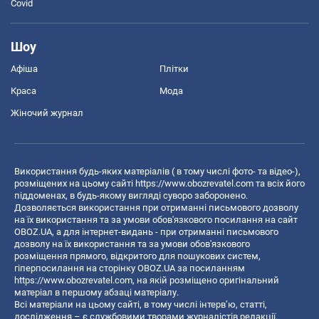
Covid
Шоу
Афіша
Плітки
Краса
Мода
Жіночий журнал
Використання будь-яких матеріалів ( в тому числі фото- та відео-),
розміщених на цьому сайті
https://www.obozrevatel.com
та всіх його
піддоменах, в будь-якому вигляді суворо заборонено.
Дозволяється використання при отриманні письмового дозволу
на їх використання та за умови обов'язкового посилання на сайт
OBOZ.UA, а для інтернет-видань - при отриманні письмового
дозволу на їх використання та за умови обов'язкового
розміщення прямого, відкритого для пошукових систем,
гіперпосилання на сторінку OBOZ.UA за посиланням
https://www.obozrevatel.com
, на якій розміщено оригінальний
матеріал в першому абзаці матеріалу.
Всі матеріали на цьому сайті, в тому числі інтерв’ю, статті,
дослідження – є службовими творами журналістів редакції,