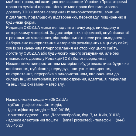
майнові права, які захищаються законом України «Про авторські
права та суміжні права», ніхто не має права без письмового
дозволу ТОВ «Золота середина» їх використовувати, вони не
підлягають подальшому відтворенню, перекладу, поширенню в
будь-якій формі.
Редакція OBOZ.UA може не поділяти точку зору, викладену в
авторському матеріалі. За достовірність інформації, опублікованої
в рекламних матеріалах, відповідальність несе рекламодавець.
Заборонено використання матеріалів розміщених на цьому сайті,
хоч із зазначенням гіперпосилання на сторінку цього сайту,
логотипу OBOZ.UA або будь-якого іншого згадування, але без
письмового дозволу Редакції/ТОВ «Золота середина»
Незаконним використанням матеріалів буде вважатися: будь-яке
копiювання, публiкацiя, передрук, наступне поширення,
використання, переробка з використанням, включенням до
складу інших матеріалів, розповсюдження, адаптація, переклад
та інші подібні зміни матеріалу.
Назва онлайн медіа — «OBOZ.UA»
- суб'єкт у сфері онлайн медіа;
- ідентифікатор медіа — R40-06156;
- поштова адреса — вул. Деревообробна, буд. 7, м. Київ, 01013;
- адреса електронної пошти —
[email protected]
; - телефон — (044)
585 46 20