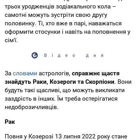
трьох уродженців зодіакального кола –
самотні можуть зустріти свою другу
половинку. Ті, хто вже в парі, наважаться
оформити стосунки і навіть на поповнення у
сім'ї.
Відео дня
За
словами
астрологів,
справжнє щастя
знайдуть Раки, Козероги та Скорпіони
. Вони
будуть такі щасливі, що можуть викликати
заздрість в інших. Їм треба остерігатися
недоброзичливців.
Рак
Повня у Козерозі 13 липня 2022 року стане