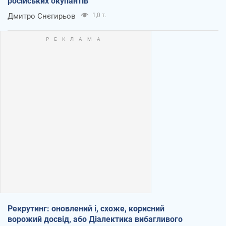
російських окупантів
Дмитро Снєгирьов
1,0 т.
Рекрутинг: оновлений і, схоже, корисний
ворожий досвід, або Діалектика вибагливого