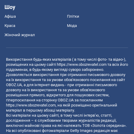
Шоу
Афіша
Плітки
Краса
Мода
Жіночий журнал
Використання будь-яких матеріалів ( в тому числі фото- та відео-),
розміщених на цьому сайті
https://www.obozrevatel.com
та всіх його
піддоменах, в будь-якому вигляді суворо заборонено.
Дозволяється використання при отриманні письмового дозволу
на їх використання та за умови обов'язкового посилання на сайт
OBOZ.UA, а для інтернет-видань - при отриманні письмового
дозволу на їх використання та за умови обов'язкового
розміщення прямого, відкритого для пошукових систем,
гіперпосилання на сторінку OBOZ.UA за посиланням
https://www.obozrevatel.com
, на якій розміщено оригінальний
матеріал в першому абзаці матеріалу.
Всі матеріали на цьому сайті, в тому числі інтерв’ю, статті,
дослідження – є службовими творами журналістів редакції,
виключні майнові права на які належать ТОВ «Золота середина».
На всі опубліковані фотоматеріали Getty Images редакція має