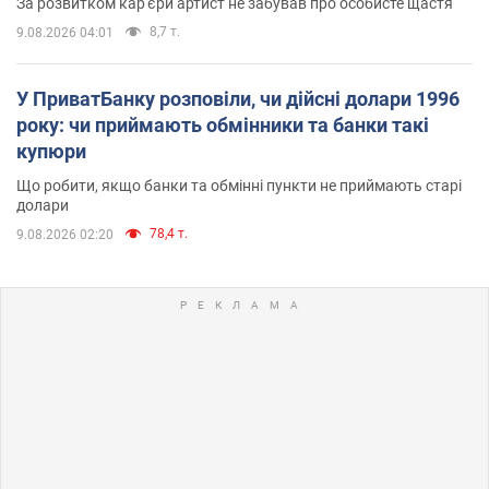
За розвитком кар'єри артист не забував про особисте щастя
8,7 т.
9.08.2026 04:01
У ПриватБанку розповіли, чи дійсні долари 1996
року: чи приймають обмінники та банки такі
купюри
Що робити, якщо банки та обмінні пункти не приймають старі
долари
78,4 т.
9.08.2026 02:20