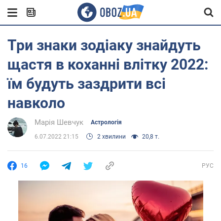
Три знаки зодіаку знайдуть
щастя в коханні влітку 2022:
їм будуть заздрити всі
навколо
Марія Шевчук
Астрологія
6.07.2022 21:15
2 хвилини
20,8 т.
16
РУС