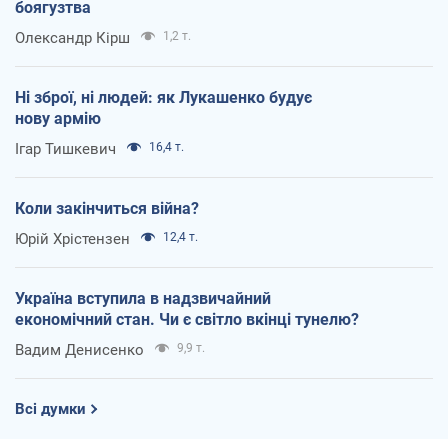
боягузтва
Олександр Кірш
1,2 т.
Ні зброї, ні людей: як Лукашенко будує
нову армію
Ігар Тишкевич
16,4 т.
Коли закінчиться війна?
Юрій Хрістензен
12,4 т.
Україна вступила в надзвичайний
економічний стан. Чи є світло вкінці тунелю?
Вадим Денисенко
9,9 т.
Всі думки