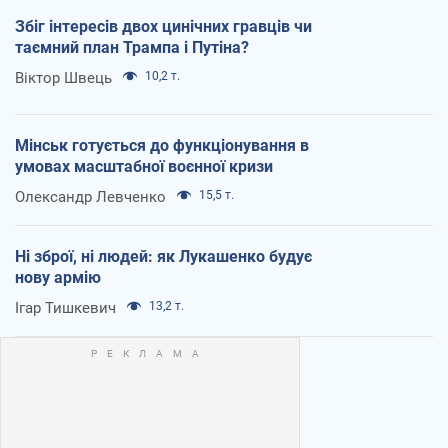
Збіг інтересів двох цинічних гравців чи
таємний план Трампа і Путіна?
Віктор Швець
10,2 т.
Мінськ готується до функціонування в
умовах масштабної воєнної кризи
Олександр Левченко
15,5 т.
Ні зброї, ні людей: як Лукашенко будує
нову армію
Ігар Тишкевич
13,2 т.