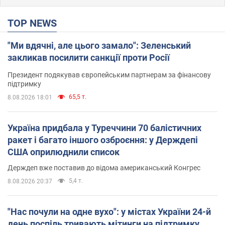
TOP NEWS
"Ми вдячні, але цього замало": Зеленський
закликав посилити санкції проти Росії
Президент подякував європейським партнерам за фінансову
підтримку
65,5 т.
8.08.2026 18:01
Україна придбала у Туреччини 70 балістичних
ракет і багато іншого озброєння: у Держдепі
США оприлюднили список
Держдеп вже поставив до відома американський Конгрес
5,4 т.
8.08.2026 20:37
"Нас почули на одне вухо": у містах України 24-й
день поспіль тривають мітинги на підтримку