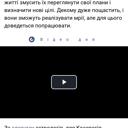
житті змусить їх переглянути свої плани і
визначити нові цілі. Декому дуже пощастить, і
вони зможуть реалізувати мрії, але для цього
доведеться попрацювати.
Відео дня
Play Video
За
словами
астрологів, для Козерогів,