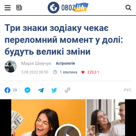
Три знаки зодіаку чекає
переломний момент у долі:
будуть великі зміни
Марія Шевчук
Астрологія
5.08.2022 08:50
1 хвилина
229,3 т.
29
РУС