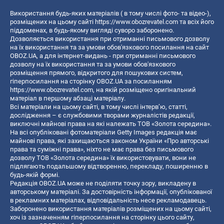
Використання будь-яких матеріалів ( в тому числі фото- та відео-),
розміщених на цьому сайті
https://www.obozrevatel.com
та всіх його
піддоменах, в будь-якому вигляді суворо заборонено.
Дозволяється використання при отриманні письмового дозволу
на їх використання та за умови обов'язкового посилання на сайт
OBOZ.UA, а для інтернет-видань - при отриманні письмового
дозволу на їх використання та за умови обов'язкового
розміщення прямого, відкритого для пошукових систем,
гіперпосилання на сторінку OBOZ.UA за посиланням
https://www.obozrevatel.com
, на якій розміщено оригінальний
матеріал в першому абзаці матеріалу.
Всі матеріали на цьому сайті, в тому числі інтерв’ю, статті,
дослідження – є службовими творами журналістів редакції,
виключні майнові права на які належать ТОВ «Золота середина».
На всі опубліковані фотоматеріали Getty Images редакція має
майнові права, які захищаються законом України «Про авторські
права та суміжні права», ніхто не має права без письмового
дозволу ТОВ «Золота середина» їх використовувати, вони не
підлягають подальшому відтворенню, перекладу, поширенню в
будь-якій формі.
Редакція OBOZ.UA може не поділяти точку зору, викладену в
авторському матеріалі. За достовірність інформації, опублікованої
в рекламних матеріалах, відповідальність несе рекламодавець.
Заборонено використання матеріалів розміщених на цьому сайті,
хоч із зазначенням гіперпосилання на сторінку цього сайту,