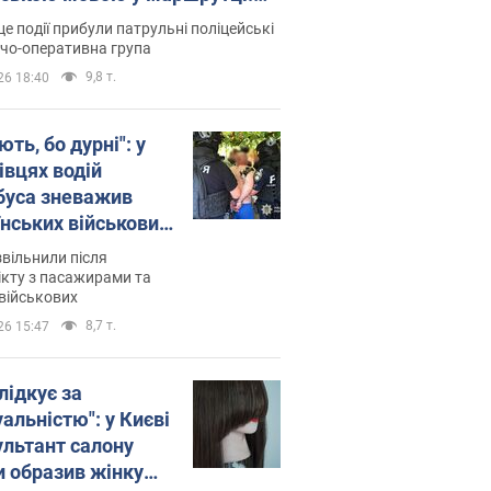
ція склала адмінпротокол.
це події прибули патрульні поліцейські
о
дчо-оперативна група
9,8 т.
26 18:40
ть, бо дурні": у
івцях водій
буса зневажив
їнських військових
латився. Відео
звільнили після
кту з пасажирами та
військових
8,7 т.
26 15:47
лідкує за
альністю": у Києві
ультант салону
и образив жінку