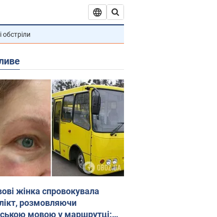
і обстріли
ливе
вові жінка спровокувала
лікт, розмовляючи
йською мовою у маршрутці: