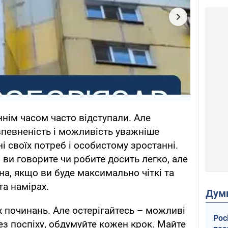
ннім часом часто відступали. Але
певненість і можливість уважніше
 своїх потреб і особистому зростанні.
ви говорите чи робите досить легко, але
, якщо ви буде максимально чіткі та
та намірах.
Дум
х починань. Але остерігайтесь – можливі
Рос
ез поспіху, обдумуйте кожен крок. Майте