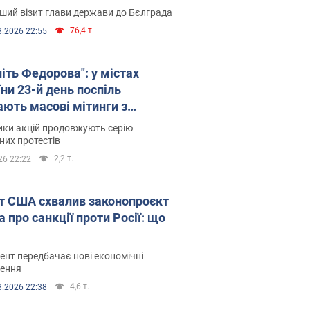
ший візит глави держави до Бєлграда
76,4 т.
8.2026 22:55
іть Федорова": у містах
ни 23-й день поспіль
ають масові мітинги з
онками. Фото і відео
ики акцій продовжують серію
их протестів
2,2 т.
26 22:22
т США схвалив законопроєкт
 про санкції проти Росії: що
нт передбачає нові економічні
ення
4,6 т.
8.2026 22:38