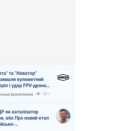
рта" та "Новатор"
римали кулеметний
тріл і удар FPV-дрона,
тувавши життя
3,0 т.
їнська Бронетехніка
церу ЗСУ
Р як каталізатор
ни, або Про новий етап
ійсько-
нічнокорейського