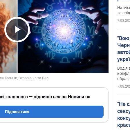
полі
На міс
Віде
та слі
7.08.20
Play Video
"Воюю
Черн
авто
укра
і поп
Водія 
конфлі
образ 
7.08.20
сі головного — підпишіться на Новини на
"Не с
сексу
Підписатися
конс
крас