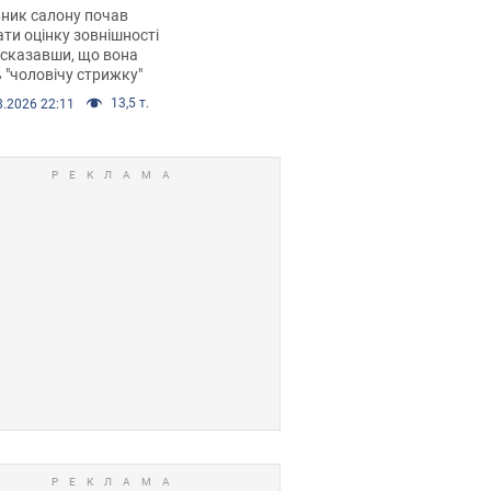
 хімієтерапії,
ник салону почав
орівся скандал.
ти оцінку зовнішності
 сказавши, що вона
 "чоловічу стрижку"
13,5 т.
8.2026 22:11