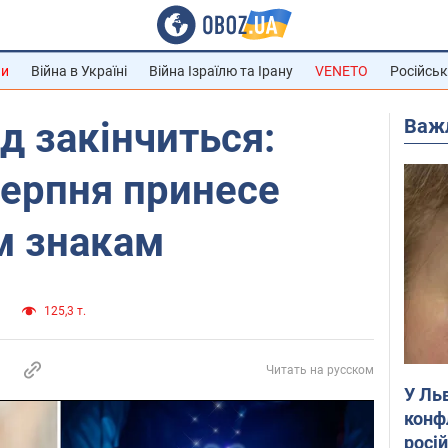
ни
Війна в Україні
Війна Ізраїлю та Ірану
VENETO
Російськ
Важ
д закінчиться:
серпня принесе
м знакам
и
125,3 т.
Читать на русском
У Ль
конф
росі