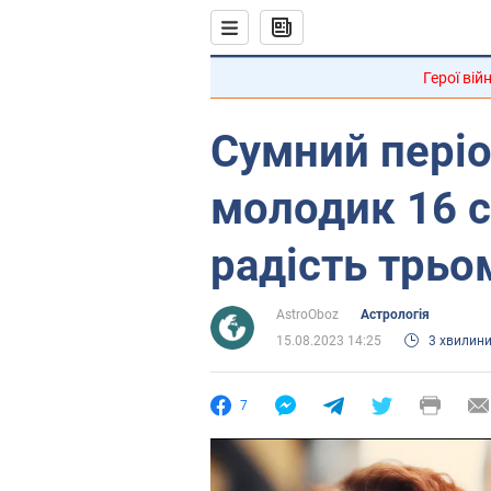
Герої вій
Сумний періо
молодик 16 
радість трьо
AstroOboz
Астрологія
15.08.2023 14:25
3 хвилин
7