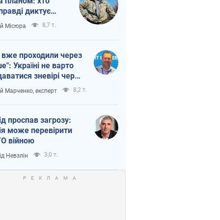
а планом: хто
правді диктує
п війни
8,7 т.
ій Місюра
 вже проходили через
ше": Україні не варто
даватися зневірі через
етний терор
8,2 т.
ій Марченко, експерт
ід проспав загрозу:
ія може перевірити
О війною
3,0 т.
ід Невзлін