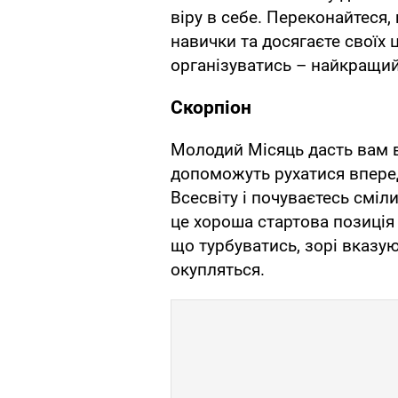
віру в себе. Переконайтеся
навички та досягаєте своїх 
організуватись – найкращий
Скорпіон
Молодий Місяць дасть вам ва
допоможуть рухатися вперед
Всесвіту і почуваєтесь сміл
це хороша стартова позиція
що турбуватись, зорі вказу
окупляться.