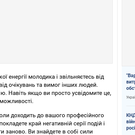
"Ва
ої енергії молодика і звільняєтесь від
вит
від очікувань та вимог інших людей.
обс
ю. Навіть якщо ви просто усвідомите це,
вря
Укра
 можливості.
офі
коли доходить до вашого професійного
КНД
вій
окладете край негативній серії подій і
рос
и заново. Ви знайдете в собі сили
пів