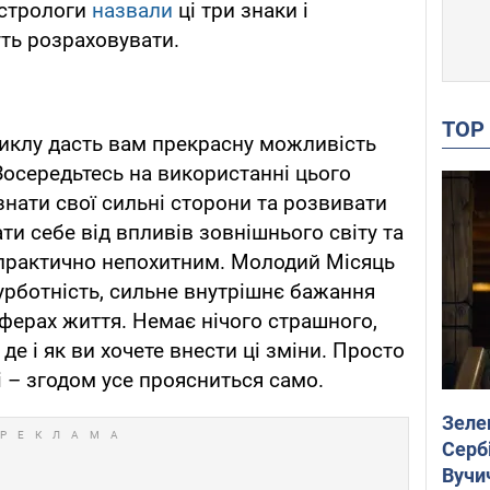
Астрологи
назвали
ці три знаки і
ть розраховувати.
TO
иклу дасть вам прекрасну можливість
Зосередьтесь на використанні цього
знати свої сильні сторони та розвивати
ти себе від впливів зовнішнього світу та
практично непохитним. Молодий Місяць
турботність, сильне внутрішнє бажання
сферах життя. Немає нічого страшного,
де і як ви хочете внести ці зміни. Просто
зі – згодом усе проясниться само.
Зеле
Сербі
Вучи