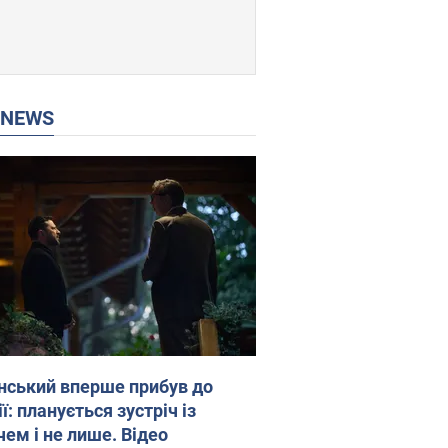
P NEWS
нський вперше прибув до
ї: планується зустріч із
чем і не лише. Відео