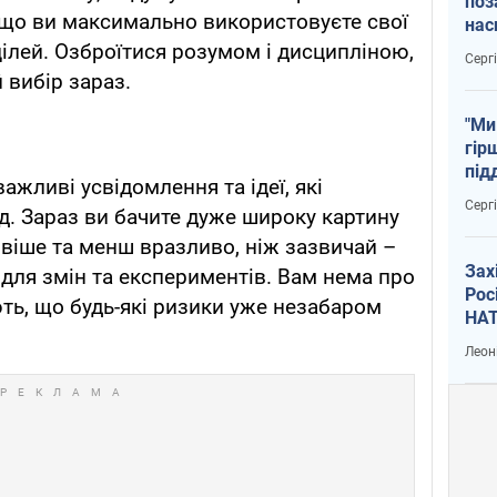
поз
, що ви максимально використовуєте свої
нас
тем
цілей. Озброїтися розумом і дисципліною,
Серг
 вибір зараз.
"Ми
гір
під
жливі усвідомлення та ідеї, які
рак
Серг
. Зараз ви бачите дуже широку картину
ивіше та менш вразливо, ніж зазвичай –
Зах
 для змін та експериментів. Вам нема про
Рос
ють, що будь-які ризики уже незабаром
НАТ
Леон