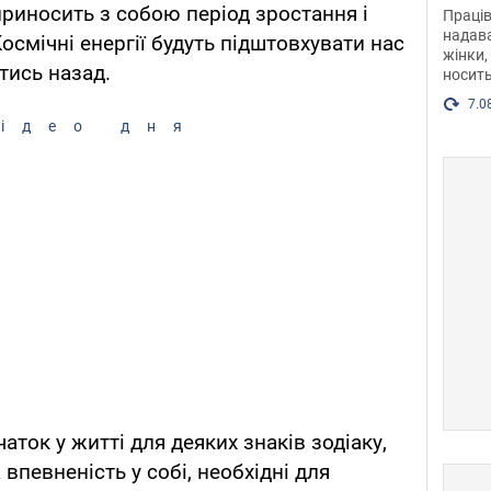
після
риносить з собою період зростання і
Праців
розг
надава
Космічні енергії будуть підштовхувати нас
жінки,
Фото
тись назад.
носить
7.0
ідео дня
ток у житті для деяких знаків зодіаку,
 впевненість у собі, необхідні для