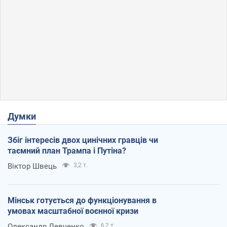
Думки
Збіг інтересів двох цинічних гравців чи
таємний план Трампа і Путіна?
Віктор Швець
3,2 т.
Мінськ готується до функціонування в
умовах масштабної воєнної кризи
Олександр Левченко
6,2 т.