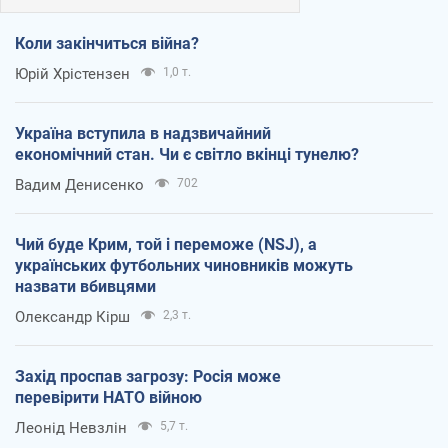
Коли закінчиться війна?
Юрій Хрістензен
1,0 т.
Україна вступила в надзвичайний
економічний стан. Чи є світло вкінці тунелю?
Вадим Денисенко
702
Чий буде Крим, той і переможе (NSJ), а
українських футбольних чиновників можуть
назвати вбивцями
Олександр Кірш
2,3 т.
Захід проспав загрозу: Росія може
перевірити НАТО війною
Леонід Невзлін
5,7 т.