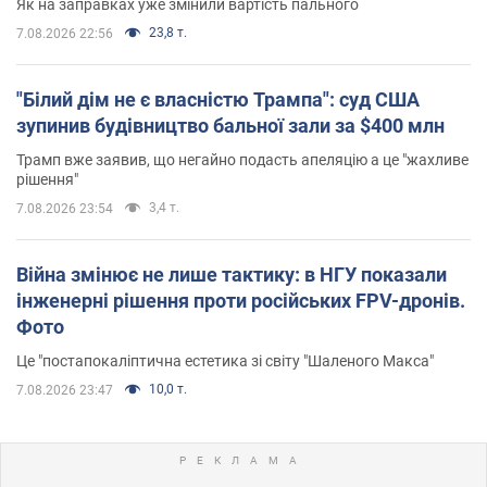
Як на заправках уже змінили вартість пального
23,8 т.
7.08.2026 22:56
"Білий дім не є власністю Трампа": суд США
зупинив будівництво бальної зали за $400 млн
Трамп вже заявив, що негайно подасть апеляцію а це "жахливе
рішення"
3,4 т.
7.08.2026 23:54
Війна змінює не лише тактику: в НГУ показали
інженерні рішення проти російських FPV-дронів.
Фото
Це "постапокаліптична естетика зі світу "Шаленого Макса"
10,0 т.
7.08.2026 23:47