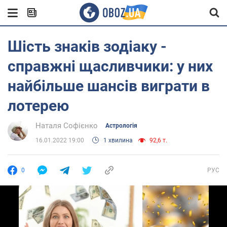
Шість знаків зодіаку -
справжні щасливчики: у них
найбільше шансів виграти в
лотерею
Наталя Софієнко
Астрологія
16.01.2022 19:00
1 хвилина
92,6 т.
0
РУС