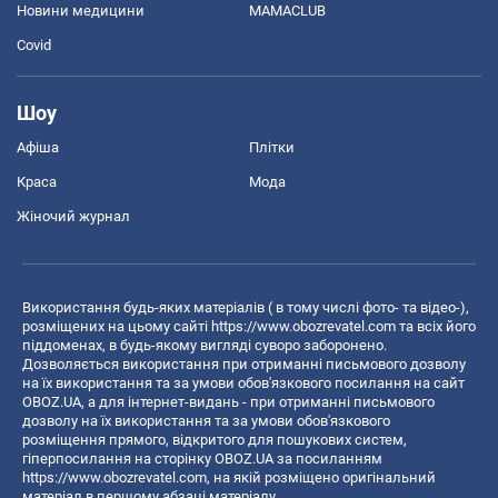
Новини медицини
MAMACLUB
Covid
Шоу
Афіша
Плітки
Краса
Мода
Жіночий журнал
Використання будь-яких матеріалів ( в тому числі фото- та відео-),
розміщених на цьому сайті
https://www.obozrevatel.com
та всіх його
піддоменах, в будь-якому вигляді суворо заборонено.
Дозволяється використання при отриманні письмового дозволу
на їх використання та за умови обов'язкового посилання на сайт
OBOZ.UA, а для інтернет-видань - при отриманні письмового
дозволу на їх використання та за умови обов'язкового
розміщення прямого, відкритого для пошукових систем,
гіперпосилання на сторінку OBOZ.UA за посиланням
https://www.obozrevatel.com
, на якій розміщено оригінальний
матеріал в першому абзаці матеріалу.