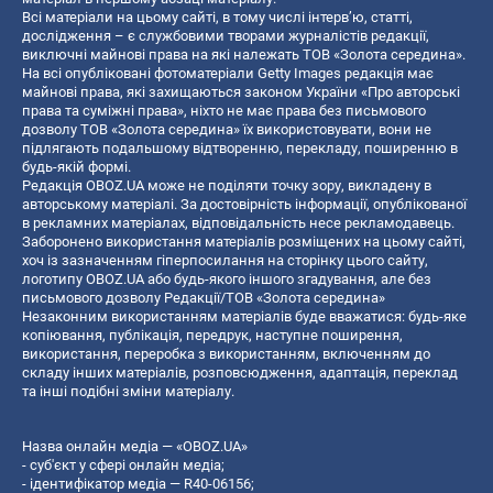
Всі матеріали на цьому сайті, в тому числі інтерв’ю, статті,
дослідження – є службовими творами журналістів редакції,
виключні майнові права на які належать ТОВ «Золота середина».
На всі опубліковані фотоматеріали Getty Images редакція має
майнові права, які захищаються законом України «Про авторські
права та суміжні права», ніхто не має права без письмового
дозволу ТОВ «Золота середина» їх використовувати, вони не
підлягають подальшому відтворенню, перекладу, поширенню в
будь-якій формі.
Редакція OBOZ.UA може не поділяти точку зору, викладену в
авторському матеріалі. За достовірність інформації, опублікованої
в рекламних матеріалах, відповідальність несе рекламодавець.
Заборонено використання матеріалів розміщених на цьому сайті,
хоч із зазначенням гіперпосилання на сторінку цього сайту,
логотипу OBOZ.UA або будь-якого іншого згадування, але без
письмового дозволу Редакції/ТОВ «Золота середина»
Незаконним використанням матеріалів буде вважатися: будь-яке
копiювання, публiкацiя, передрук, наступне поширення,
використання, переробка з використанням, включенням до
складу інших матеріалів, розповсюдження, адаптація, переклад
та інші подібні зміни матеріалу.
Назва онлайн медіа — «OBOZ.UA»
- суб'єкт у сфері онлайн медіа;
- ідентифікатор медіа — R40-06156;