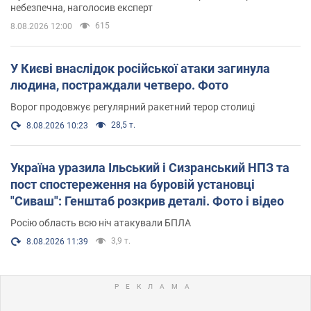
небезпечна, наголосив експерт
615
8.08.2026 12:00
У Києві внаслідок російської атаки загинула
людина, постраждали четверо. Фото
Ворог продовжує регулярний ракетний терор столиці
28,5 т.
8.08.2026 10:23
Україна уразила Ільський і Сизранський НПЗ та
пост спостереження на буровій установці
"Сиваш": Генштаб розкрив деталі. Фото і відео
Росію область всю ніч атакували БПЛА
3,9 т.
8.08.2026 11:39