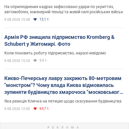
На оприлюднених кадрах зафіксовано удари по укриттях,
автомобілях, інженерній техніці та живій силі російських військ
12,1 т.
9.08.2026 15:58
Армія РФ знищила підприємство Kromberg &
Schubert у Житомирі. Фото
Коли поновить роботу підприємство, наразі невідомо
9,9 т.
9.08.2026 15:24
Києво-Печерську лавру закриють 80-метровим
"монстром"? Чому влада Києва відмовилась
зупиняти будівництво хмарочоса "московського
вірянина"
Яка реакція Кличка на петицію щодо скасування будівництва
63,7 т.
9.08.2026 12:00