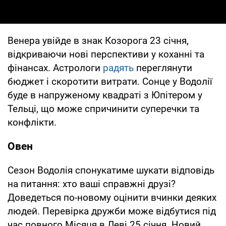
Венера увійде в знак Козорога 23 січня,
відкриваючи нові перспективи у коханні та
фінансах. Астрологи
радять
переглянути
бюджет і скоротити витрати. Сонце у Водолії
буде в напруженому квадраті з Юпітером у
Тельці, що може спричинити суперечки та
конфлікти.
Овен
Сезон Водолія спонукатиме шукати відповідь
на питання: хто ваші справжні друзі?
Доведеться по-новому оцінити вчинки деяких
людей. Перевірка дружби може відбутися під
час повного Місяця в Леві 25 січня. Новий