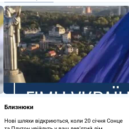
Близнюки
Нові шляхи відкриються, коли 20 січня Сонце
та Плутон увійдуть у ваш дев’ятий дім