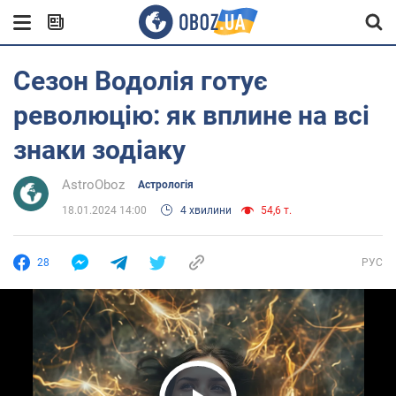
Сезон Водолія готує
революцію: як вплине на всі
знаки зодіаку
AstroOboz
Астрологія
18.01.2024 14:00
4 хвилини
54,6 т.
28
РУС