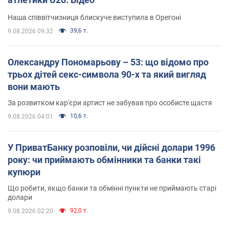
Наша співвітчизниця блискуче виступила в Орегоні
39,6 т.
9.08.2026 09:32
Олександру Пономарьову – 53: що відомо про
трьох дітей секс-символа 90-х та який вигляд
вони мають
За розвитком кар'єри артист не забував про особисте щастя
10,6 т.
9.08.2026 04:01
У ПриватБанку розповіли, чи дійсні долари 1996
року: чи приймають обмінники та банки такі
купюри
Що робити, якщо банки та обмінні пункти не приймають старі
долари
92,0 т.
9.08.2026 02:20