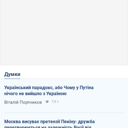
Думки
Український парадокс, або Чому у Путіна
нічого не вийшло з Україною
Віталій Портников
7,9 т.
Москва висуває претензії Пекіну: дружба
перетворюється на залежність Росії від