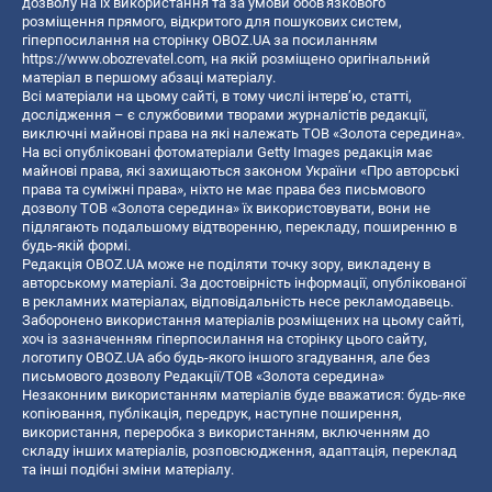
дозволу на їх використання та за умови обов'язкового
розміщення прямого, відкритого для пошукових систем,
гіперпосилання на сторінку OBOZ.UA за посиланням
https://www.obozrevatel.com
, на якій розміщено оригінальний
матеріал в першому абзаці матеріалу.
Всі матеріали на цьому сайті, в тому числі інтерв’ю, статті,
дослідження – є службовими творами журналістів редакції,
виключні майнові права на які належать ТОВ «Золота середина».
На всі опубліковані фотоматеріали Getty Images редакція має
майнові права, які захищаються законом України «Про авторські
права та суміжні права», ніхто не має права без письмового
дозволу ТОВ «Золота середина» їх використовувати, вони не
підлягають подальшому відтворенню, перекладу, поширенню в
будь-якій формі.
Редакція OBOZ.UA може не поділяти точку зору, викладену в
авторському матеріалі. За достовірність інформації, опублікованої
в рекламних матеріалах, відповідальність несе рекламодавець.
Заборонено використання матеріалів розміщених на цьому сайті,
хоч із зазначенням гіперпосилання на сторінку цього сайту,
логотипу OBOZ.UA або будь-якого іншого згадування, але без
письмового дозволу Редакції/ТОВ «Золота середина»
Незаконним використанням матеріалів буде вважатися: будь-яке
копiювання, публiкацiя, передрук, наступне поширення,
використання, переробка з використанням, включенням до
складу інших матеріалів, розповсюдження, адаптація, переклад
та інші подібні зміни матеріалу.