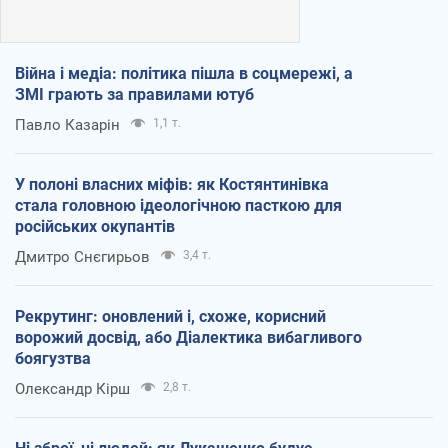
Війна і медіа: політика пішла в соцмережі, а
ЗМІ грають за правилами ютуб
Павло Казарін
1,1 т.
У полоні власних міфів: як Костянтинівка
стала головною ідеологічною пасткою для
російських окупантів
Дмитро Снєгирьов
3,4 т.
Рекрутинг: оновлений і, схоже, корисний
ворожий досвід, або Діалектика вибагливого
боягузтва
Олександр Кірш
2,8 т.