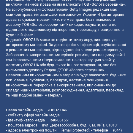
виключні майнові права на які належать ТОВ «Золота середина».
На всі опубліковані фотоматеріали Getty Images редакція має
майнові права, які захищаються законом України «Про авторські
права та суміжні права», ніхто не має права без письмового
дозволу ТОВ «Золота середина» їх використовувати, вони не
підлягають подальшому відтворенню, перекладу, поширенню в
будь-якій формі.
Редакція OBOZ.UA може не поділяти точку зору, викладену в
авторському матеріалі. За достовірність інформації, опублікованої
в рекламних матеріалах, відповідальність несе рекламодавець.
Заборонено використання матеріалів розміщених на цьому сайті,
хоч із зазначенням гіперпосилання на сторінку цього сайту,
логотипу OBOZ.UA або будь-якого іншого згадування, але без
письмового дозволу Редакції/ТОВ «Золота середина»
Незаконним використанням матеріалів буде вважатися: будь-яке
копiювання, публiкацiя, передрук, наступне поширення,
використання, переробка з використанням, включенням до
складу інших матеріалів, розповсюдження, адаптація, переклад
та інші подібні зміни матеріалу.
Назва онлайн медіа — «OBOZ.UA»
- суб'єкт у сфері онлайн медіа;
- ідентифікатор медіа — R40-06156;
- поштова адреса — вул. Деревообробна, буд. 7, м. Київ, 01013;
- адреса електронної пошти —
[email protected]
; - телефон — (044)