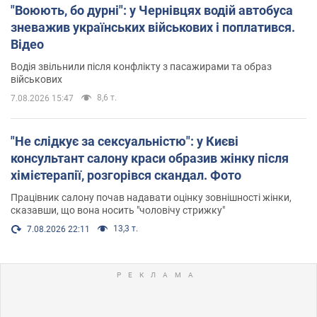
"Воюють, бо дурні": у Чернівцях водій автобуса
зневажив українських військових і поплатився.
Відео
Водія звільнили після конфлікту з пасажирами та образ
військових
8,6 т.
7.08.2026 15:47
"Не слідкує за сексуальністю": у Києві
консультант салону краси образив жінку після
хімієтерапії, розгорівся скандал. Фото
Працівник салону почав надавати оцінку зовнішності жінки,
сказавши, що вона носить "чоловічу стрижку"
13,3 т.
7.08.2026 22:11