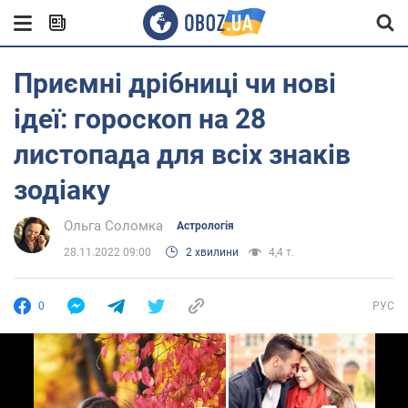
Приємні дрібниці чи нові
ідеї: гороскоп на 28
листопада для всіх знаків
зодіаку
Ольга Соломка
Астрологія
28.11.2022 09:00
2 хвилини
4,4 т.
0
РУС