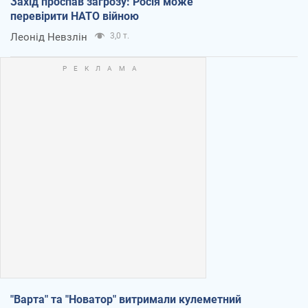
Захід проспав загрозу: Росія може
перевірити НАТО війною
Леонід Невзлін
3,0 т.
"Варта" та "Новатор" витримали кулеметний