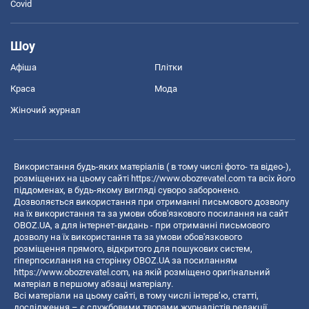
Covid
Шоу
Афіша
Плітки
Краса
Мода
Жіночий журнал
Використання будь-яких матеріалів ( в тому числі фото- та відео-),
розміщених на цьому сайті
https://www.obozrevatel.com
та всіх його
піддоменах, в будь-якому вигляді суворо заборонено.
Дозволяється використання при отриманні письмового дозволу
на їх використання та за умови обов'язкового посилання на сайт
OBOZ.UA, а для інтернет-видань - при отриманні письмового
дозволу на їх використання та за умови обов'язкового
розміщення прямого, відкритого для пошукових систем,
гіперпосилання на сторінку OBOZ.UA за посиланням
https://www.obozrevatel.com
, на якій розміщено оригінальний
матеріал в першому абзаці матеріалу.
Всі матеріали на цьому сайті, в тому числі інтерв’ю, статті,
дослідження – є службовими творами журналістів редакції,