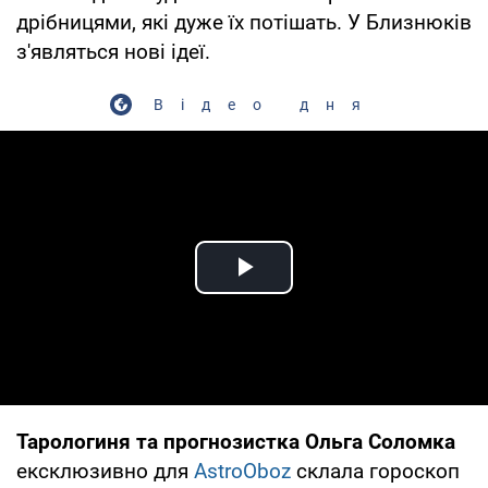
дрібницями, які дуже їх потішать. У Близнюків
з'являться нові ідеї.
Відео дня
Play Video
Тарологиня та прогнозистка Ольга Соломка
ексклюзивно для
AstroOboz
склала гороскоп