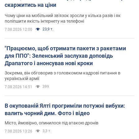
скаржитись на ціни
Чому ціни на мобільний зв'язок зросли у кілька разів і як
поліпшити якість інтернету на телефоні
23,9 т.
7.08.2026 12:00
"Працюємо, щоб отримати пакети з ракетами
для ППО": Зеленський заслухав доповідь
Драпатого і анонсував нові кроки
Зокрема, він обговорив з головкомом кадрові питання в
українській армії
399
7.08.2026 14:51
В окупованій Ялті прогриміли потужні вибухи:
валить чорний дим. Фото і відео
Місто, ймовірно, опинилося під атакою дронів
3,3 т.
7.08.2026 13:26