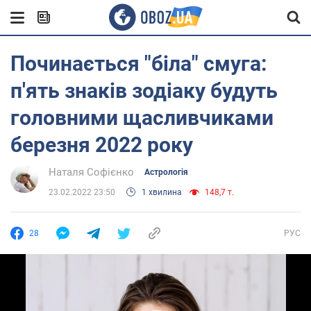
Починається "біла" смуга:
п'ять знаків зодіаку будуть
головними щасливчиками
березня 2022 року
Наталя Софієнко
Астрологія
23.02.2022 23:50
1 хвилина
148,7 т.
28
РУС