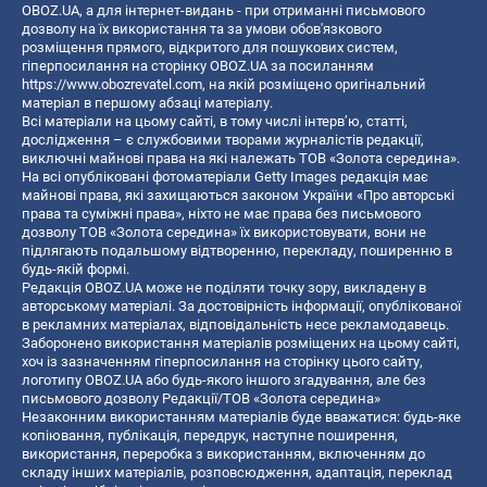
OBOZ.UA, а для інтернет-видань - при отриманні письмового
дозволу на їх використання та за умови обов'язкового
розміщення прямого, відкритого для пошукових систем,
гіперпосилання на сторінку OBOZ.UA за посиланням
https://www.obozrevatel.com
, на якій розміщено оригінальний
матеріал в першому абзаці матеріалу.
Всі матеріали на цьому сайті, в тому числі інтерв’ю, статті,
дослідження – є службовими творами журналістів редакції,
виключні майнові права на які належать ТОВ «Золота середина».
На всі опубліковані фотоматеріали Getty Images редакція має
майнові права, які захищаються законом України «Про авторські
права та суміжні права», ніхто не має права без письмового
дозволу ТОВ «Золота середина» їх використовувати, вони не
підлягають подальшому відтворенню, перекладу, поширенню в
будь-якій формі.
Редакція OBOZ.UA може не поділяти точку зору, викладену в
авторському матеріалі. За достовірність інформації, опублікованої
в рекламних матеріалах, відповідальність несе рекламодавець.
Заборонено використання матеріалів розміщених на цьому сайті,
хоч із зазначенням гіперпосилання на сторінку цього сайту,
логотипу OBOZ.UA або будь-якого іншого згадування, але без
письмового дозволу Редакції/ТОВ «Золота середина»
Незаконним використанням матеріалів буде вважатися: будь-яке
копiювання, публiкацiя, передрук, наступне поширення,
використання, переробка з використанням, включенням до
складу інших матеріалів, розповсюдження, адаптація, переклад