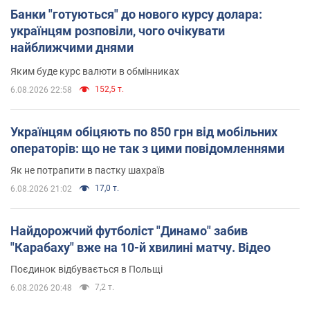
Банки "готуються" до нового курсу долара:
українцям розповіли, чого очікувати
найближчими днями
Яким буде курс валюти в обмінниках
152,5 т.
6.08.2026 22:58
Українцям обіцяють по 850 грн від мобільних
операторів: що не так з цими повідомленнями
Як не потрапити в пастку шахраїв
17,0 т.
6.08.2026 21:02
Найдорожчий футболіст "Динамо" забив
"Карабаху" вже на 10-й хвилині матчу. Відео
Поєдинок відбувається в Польщі
7,2 т.
6.08.2026 20:48