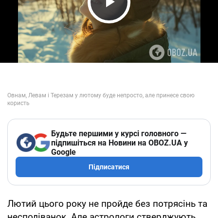
Play Video
Будьте першими у курсі головного —
підпишіться на Новини на OBOZ.UA у
Google
Підписатися
Лютий цього року не пройде без потрясінь та
несподіванок. Але астрологи стверджують,