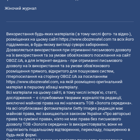
Жіночий журнал
Використання будь-яких матеріалів ( в тому числі фото- та відео-),
розміщених на цьому сайті
https://www.obozrevatel.com
та всіх його
піддоменах, в будь-якому вигляді суворо заборонено.
Дозволяється використання при отриманні письмового дозволу
на їх використання та за умови обов'язкового посилання на сайт
OBOZ.UA, а для інтернет-видань - при отриманні письмового
дозволу на їх використання та за умови обов'язкового
розміщення прямого, відкритого для пошукових систем,
гіперпосилання на сторінку OBOZ.UA за посиланням
https://www.obozrevatel.com
, на якій розміщено оригінальний
матеріал в першому абзаці матеріалу.
Всі матеріали на цьому сайті, в тому числі інтерв’ю, статті,
дослідження – є службовими творами журналістів редакції,
виключні майнові права на які належать ТОВ «Золота середина».
На всі опубліковані фотоматеріали Getty Images редакція має
майнові права, які захищаються законом України «Про авторські
права та суміжні права», ніхто не має права без письмового
дозволу ТОВ «Золота середина» їх використовувати, вони не
підлягають подальшому відтворенню, перекладу, поширенню в
будь-якій формі.