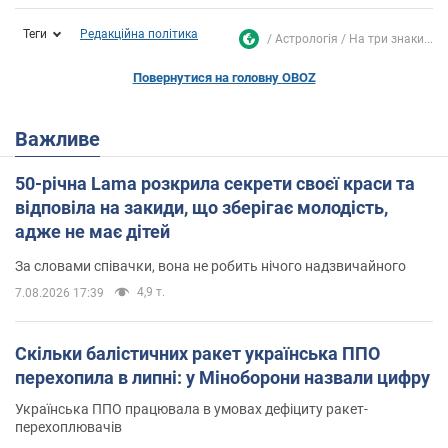
Теги
Редакційна політика
Астрологія
На три знаки...
Повернутися на головну OBOZ
Важливе
50-річна Lama розкрила секрети своєї краси та
відповіла на закиди, що зберігає молодість,
адже не має дітей
За словами співачки, вона не робить нічого надзвичайного
4,9 т.
7.08.2026 17:39
Скільки балістичних ракет українська ППО
перехопила в липні: у Міноборони назвали цифру
Українська ППО працювала в умовах дефіциту ракет-
перехоплювачів