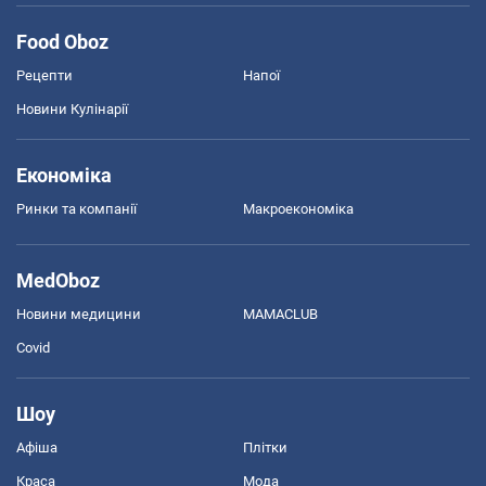
Food Oboz
Рецепти
Напої
Новини Кулінарії
Економіка
Ринки та компанії
Макроекономіка
MedOboz
Новини медицини
MAMACLUB
Covid
Шоу
Афіша
Плітки
Краса
Мода