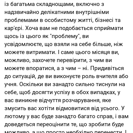
із багатьма складнощами, включно з
надзвичайно делікатними внутрішніми
проблемами в особистому житті, бізнесі та
кар'єрі. Хоча вам не подобається сприймати
щось із цього як "проблему", ви
усвідомлюєте, що взяли на себе більше, ніж
можете витримати. І саме цього місяця ви,
можливо, захочете перевірити, з чим ви
можете впоратися, а з чим – ні. Придивіться
до ситуацій, де ви виконуєте роль вчителя або
учня. Оскільки ви занадто сильно тиснули на
себе, щоб досягти успіху в обох випадках, у
вас виникне відчуття розчарування, яке
змусить вас хотіти відмовитися від усього. У
лютому у вас буде занадто багато справ, і вам
доведеться переоцінити те, що зробити буде
можливо, а що просто необхідно перенести. І