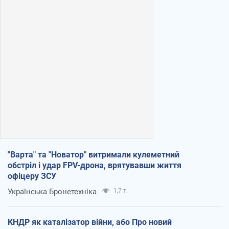
"Варта" та "Новатор" витримали кулеметний
обстріл і удар FPV-дрона, врятувавши життя
офіцеру ЗСУ
Українська Бронетехніка
1,7 т.
КНДР як каталізатор війни, або Про новий