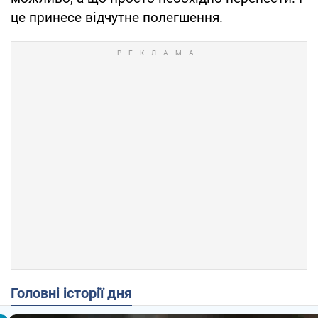
це принесе відчутне полегшення.
Головні історії дня