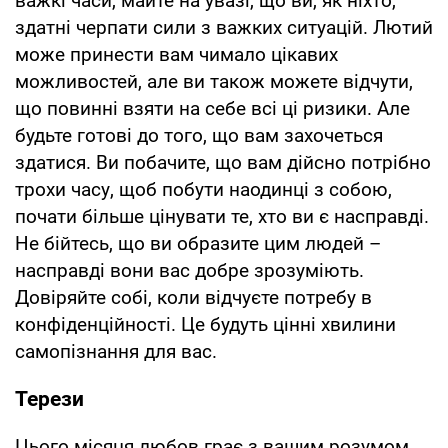
важкі часи, майте на увазі, що ви, як ніхто,
здатні черпати сили з важких ситуацій. Лютий
може принести вам чимало цікавих
можливостей, але ви також можете відчути,
що повинні взяти на себе всі ці ризики. Але
будьте готові до того, що вам захочеться
здатися. Ви побачите, що вам дійсно потрібно
трохи часу, щоб побути наодинці з собою,
почати більше цінувати те, хто ви є насправді.
Не бійтесь, що ви образите цим людей –
насправді вони вас добре зрозуміють.
Довіряйте собі, коли відчуєте потребу в
конфіденційності. Це будуть цінні хвилини
самопізнання для вас.
Терези
Цього місяця любов грає з вашим розумом