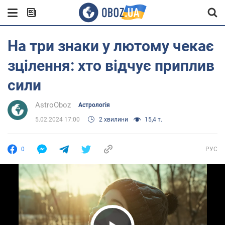
На три знаки у лютому чекає
зцілення: хто відчує приплив
сили
AstroOboz
Астрологія
5.02.2024 17:00
2 хвилини
15,4 т.
0
РУС