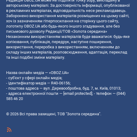
Редакція OBOZ.UA може не поділяти точку зору, викладену в
авторському матеріалі. За достовірність інформації, опублікованої
в рекламних матеріалах, відповідальність несе рекламодавець.
Заборонено використання матеріалів розміщених на цьому сайті,
хоч із зазначенням гіперпосилання на сторінку цього сайту,
логотипу OBOZ.UA або будь-якого іншого згадування, але без
письмового дозволу Редакції/ТОВ «Золота середина»
Незаконним використанням матеріалів буде вважатися: будь-яке
копiювання, публiкацiя, передрук, наступне поширення,
використання, переробка з використанням, включенням до
складу інших матеріалів, розповсюдження, адаптація, переклад
та інші подібні зміни матеріалу.
Назва онлайн медіа — «OBOZ.UA»
- суб'єкт у сфері онлайн медіа;
- ідентифікатор медіа — R40-06156;
- поштова адреса — вул. Деревообробна, буд. 7, м. Київ, 01013;
- адреса електронної пошти —
[email protected]
; - телефон — (044)
585 46 20
© 2026 Всі права захищені, ТОВ "Золота середина".