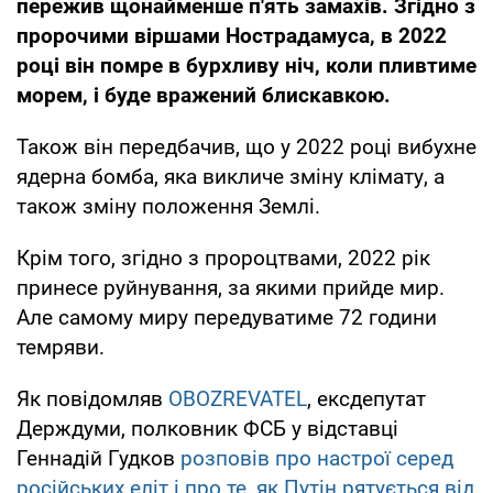
пережив щонайменше п'ять замахів. Згідно з
пророчими віршами Нострадамуса, в 2022
році він помре в бурхливу ніч, коли пливтиме
морем, і буде вражений блискавкою.
Також він передбачив, що у 2022 році вибухне
ядерна бомба, яка викличе зміну клімату, а
також зміну положення Землі.
Крім того, згідно з пророцтвами, 2022 рік
принесе руйнування, за якими прийде мир.
Але самому миру передуватиме 72 години
темряви.
Як повідомляв
OBOZREVATEL
, ексдепутат
Держдуми, полковник ФСБ у відставці
Геннадій Гудков
розповів про настрої серед
російських еліт і про те, як Путін рятується від