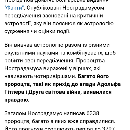
"Факти"
. Опубліковані Нострадамусом
передбачення засновані на критичній
астрології, яку він пояснює як астрологію
судження чи оцінки події.
Він вивчав астрологію разом із різними
окультними науками та комбінував їх, щоб
робити свої передбачення. Пророцтва
Нострадамуса виражені у віршах, які
називають чотиривіршами.
Багато його
пророцтв, такі як прихід до влади Адольфа
Гітлера і Друга світова війна, виявилися
правдою.
Загалом Нострадамус написав 6338
пророцтв, багато з яких вже справдилися.
Його прогнози охоплюють період до 3797