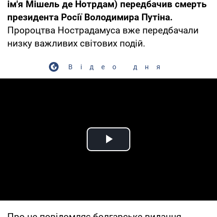
ім'я Мішель де Нотрдам) передбачив смерть
президента Росії Володимира Путіна.
Пророцтва Нострадамуса вже передбачали
низку важливих світових подій.
Відео дня
Play Video
Про це повідомляє болгарське видання