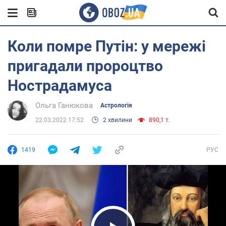
Коли помре Путін: у мережі
пригадали пророцтво
Нострадамуса
Ольга Ганюкова
Астрологія
22.03.2022 17:52
2 хвилини
890,1 т.
1419
РУС