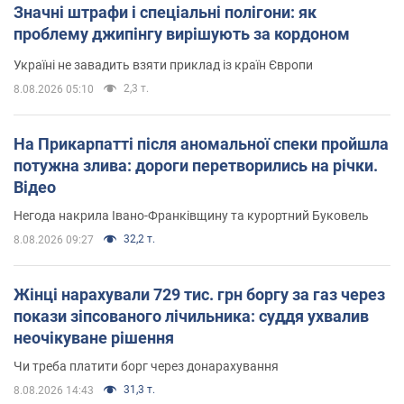
Значні штрафи і спеціальні полігони: як
проблему джипінгу вирішують за кордоном
Україні не завадить взяти приклад із країн Європи
2,3 т.
8.08.2026 05:10
На Прикарпатті після аномальної спеки пройшла
потужна злива: дороги перетворились на річки.
Відео
Негода накрила Івано-Франківщину та курортний Буковель
32,2 т.
8.08.2026 09:27
Жінці нарахували 729 тис. грн боргу за газ через
покази зіпсованого лічильника: суддя ухвалив
неочікуване рішення
Чи треба платити борг через донарахування
31,3 т.
8.08.2026 14:43