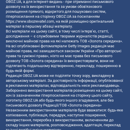
OBOZ.UA, а для інтернет-видань - при отриманні письмового
дозволу на їх використання та за умови обов'язкового
розміщення прямого, відкритого для пошукових систем,
гіперпосилання на сторінку OBOZ.UA за посиланням
https://www.obozrevatel.com
, на якій розміщено оригінальний
матеріал в першому абзаці матеріалу.
Всі матеріали на цьому сайті, в тому числі інтерв’ю, статті,
дослідження – є службовими творами журналістів редакції,
виключні майнові права на які належать ТОВ «Золота середина».
На всі опубліковані фотоматеріали Getty Images редакція має
майнові права, які захищаються законом України «Про авторські
права та суміжні права», ніхто не має права без письмового
дозволу ТОВ «Золота середина» їх використовувати, вони не
підлягають подальшому відтворенню, перекладу, поширенню в
будь-якій формі.
Редакція OBOZ.UA може не поділяти точку зору, викладену в
авторському матеріалі. За достовірність інформації, опублікованої
в рекламних матеріалах, відповідальність несе рекламодавець.
Заборонено використання матеріалів розміщених на цьому сайті,
хоч із зазначенням гіперпосилання на сторінку цього сайту,
логотипу OBOZ.UA або будь-якого іншого згадування, але без
письмового дозволу Редакції/ТОВ «Золота середина»
Незаконним використанням матеріалів буде вважатися: будь-яке
копiювання, публiкацiя, передрук, наступне поширення,
використання, переробка з використанням, включенням до
складу інших матеріалів, розповсюдження, адаптація, переклад
та інші подібні зміни матеріалу.