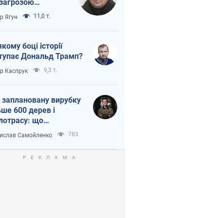
 загрозою
тична логістика
11,0 т.
ор Ягун
якому боці історії
тупає Дональд Трамп?
9,3 т.
ор Каспрук
 заплановану вирубку
ьше 600 дерев і
лотрасу: що
бувається на Теремках
783
ислав Самойленко
иєві