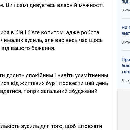
під
 Ви і самі дивуєтесь власній мужності.
кри
Вікт
На 
тися в бій і б'єте копитом, адже робота
вис
 чималих зусиль, але вас весь час щось
Вікт
ь від вашого бажання.
Про
біл
теп
и досить спокійним і навіть усамітненим
від
Влад
ися від життєвих бур і провести цей день
у К
ь вдатися, попри загальний збуджений
ількість зусиль для того, щоб штовхати