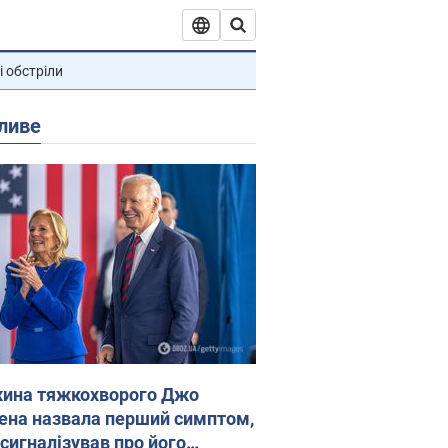
і обстріли
ливе
ина тяжкохворого Джо
ена назвала перший симптом,
 сигналізував про його