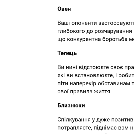
Овен
Ваші опоненти застосовують
глибокого до розчарування 
що конкурентна боротьба м
Телець
Ви нині відстоюєте своє пр
які ви встановлюєте, і робит
піти наперекір обставинам 
свої правила життя.
Близнюки
Спілкування у дуже позитивн
потрапляєте, піднімає вам 