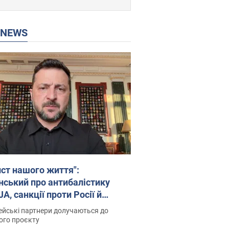
P NEWS
ист нашого життя":
нський про антибалістику
A, санкції проти Росії й
имку аграріїв. Відео
йські партнери долучаються до
ого проєкту