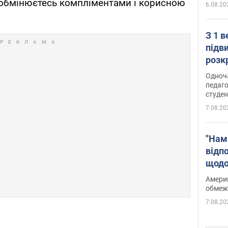
 обмінюєтесь компліментами і корисною
6.08.20
З 1 
підв
розк
Одноч
педаго
студен
7.08.20
"Нам
відп
щодо
Patri
Америк
обмеж
7.08.20