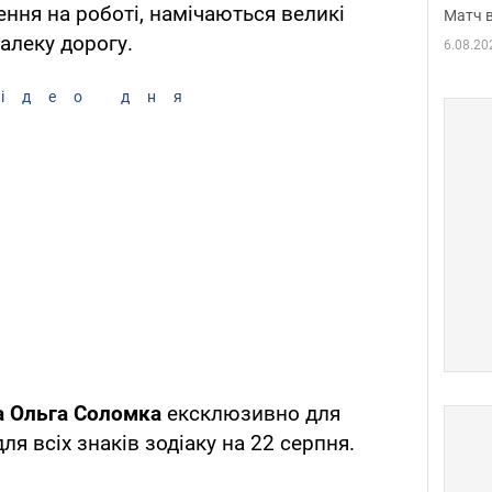
ення на роботі, намічаються великі
Матч в
далеку дорогу.
6.08.20
ідео дня
а Ольга Соломка
ексклюзивно для
я всіх знаків зодіаку на 22 серпня.
.