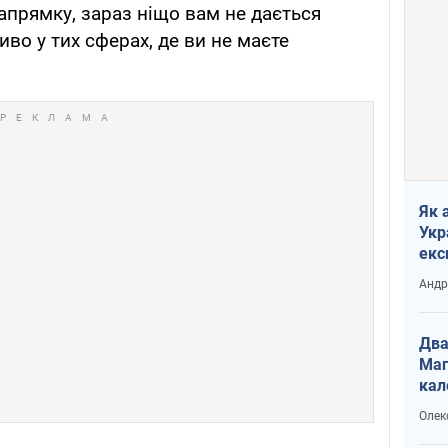
апрямку, зараз ніщо вам не дається
во у тих сферах, де ви не маєте
Як 
Укр
екс
наф
Андр
Два
Маг
кал
Олек