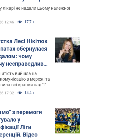
есивний" рак
 лікарі не надали цьому належної
17,7 т.
26 12:46
устка Лесі Нікітюк
рпатах обернулася
далом: чому
чу несправедливо
йтили
нитість вийшла на
комунікацію в мережі та
вила всі крапки над "і"
14,4 т.
26 17:32
амо" з перемоги
тувало у
фікації Ліги
еренцій. Відео