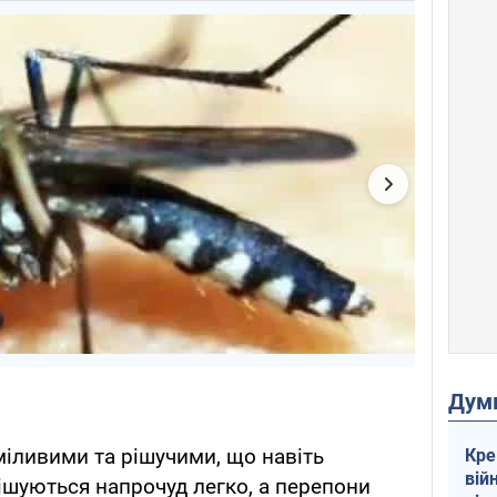
Дум
міливими та рішучими, що навіть
Кре
вій
шуються напрочуд легко, а перепони