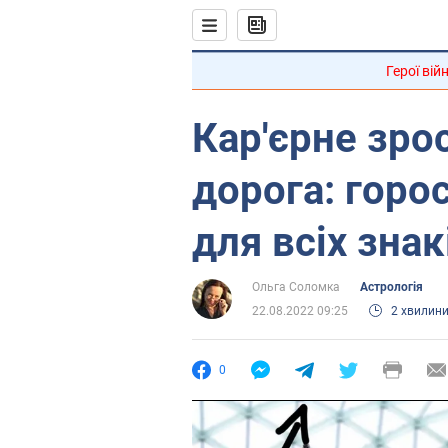
Герої вій
Кар'єрне зро
дорога: горо
для всіх знак
Ольга Соломка
Астрологія
22.08.2022 09:25
2 хвилин
0