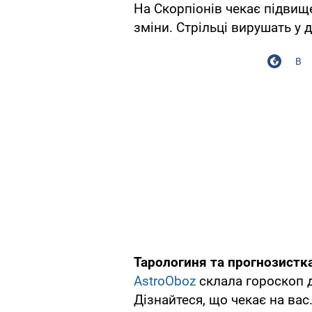
На Скорпіонів чекає підвищ
зміни. Стрільці вирушать у 
В
Тарологиня та прогнозистк
AstroOboz
склала гороскоп дл
Дізнайтеся, що чекає на вас