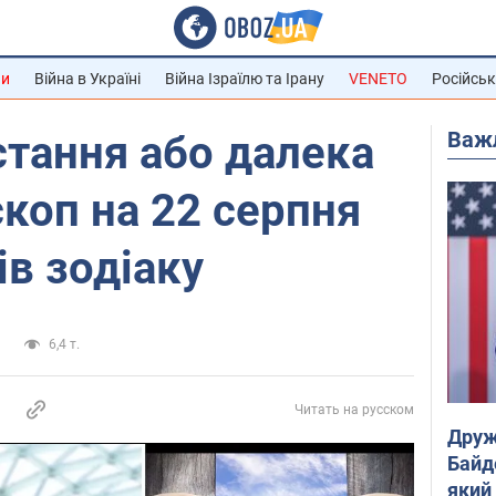
ни
Війна в Україні
Війна Ізраїлю та Ірану
VENETO
Російськ
Важ
стання або далека
скоп на 22 серпня
ів зодіаку
и
6,4 т.
Читать на русском
Друж
Байд
який