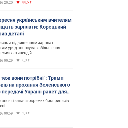
88,5 т.
26 20:20
вересня українським вчителям
ищать зарплати: Корецький
рив деталі
асно з підвищенням зарплат
гам уряд анонсував збільшення
тських стипендій
6,3 т.
26 00:29
 теж вони потрібні": Трамп
овів на прохання Зеленського
 передачі Україні ракет для
ot
анські запаси окремих боєприпасів
ені
2,3 т.
26 00:59