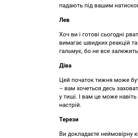
падають під вашим натиском.
Лев
Хоч ви і готові сьогодні рва
вимагає швидких реакцій та
гальмує, бо не все залежит
Діва
Цей початок тижня може бут
– вам хочеться десь заховат
у тиші. І вам це може навіт
настрій.
Терези
Ви докладаєте неймовірну к