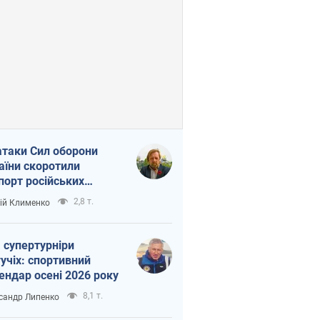
атаки Сил оборони
аїни скоротили
порт російських
топродуктів
2,8 т.
ій Клименко
 супертурніри
учіх: спортивний
ендар осені 2026 року
8,1 т.
сандр Липенко