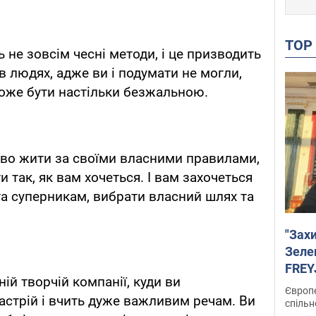
TO
 не зовсім чесні методи, і це призводить
в людях, адже ви і подумати не могли,
оже бути настільки безжальною.
аво жити за своїми власними правилами,
и так, як вам хочеться. І вам захочеться
та суперникам, вибрати власний шлях та
"Зах
Зеле
FREYJ
ій творчій компанії, куди ви
підтр
Європе
настрій і вчить дуже важливим речам. Ви
спільн