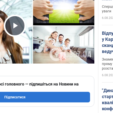
"агр
Спершу
уваги
6.08.20
Play Video
Відп
у Ка
скан
веду
захе
Знаме
пряму 
розста
6.08.20
сі головного — підпишіться на Новини на
"Дин
стар
Підписатися
квалі
конф