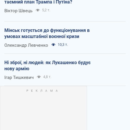
таємний план Трампа і Путіна?
Віктор Швець
5,2 т.
Мінськ готується до функціонування в
умовах масштабної воєнної кризи
Олександр Левченко
10,3 т.
Ні зброї, ні людей: як Лукашенко будує
нову армію
Ігар Тишкевич
4,8 т.