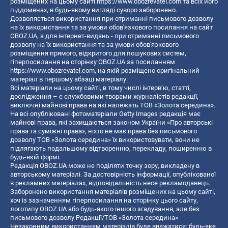
розміщених на цьому сайті
https://www.obozrevatel.com
та всіх його
піддоменах, в будь-якому вигляді суворо заборонено.
Дозволяється використання при отриманні письмового дозволу
на їх використання та за умови обов'язкового посилання на сайт
OBOZ.UA, а для інтернет-видань - при отриманні письмового
дозволу на їх використання та за умови обов'язкового
розміщення прямого, відкритого для пошукових систем,
гіперпосилання на сторінку OBOZ.UA за посиланням
https://www.obozrevatel.com
, на якій розміщено оригінальний
матеріал в першому абзаці матеріалу.
Всі матеріали на цьому сайті, в тому числі інтерв’ю, статті,
дослідження – є службовими творами журналістів редакції,
виключні майнові права на які належать ТОВ «Золота середина».
На всі опубліковані фотоматеріали Getty Images редакція має
майнові права, які захищаються законом України «Про авторські
права та суміжні права», ніхто не має права без письмового
дозволу ТОВ «Золота середина» їх використовувати, вони не
підлягають подальшому відтворенню, перекладу, поширенню в
будь-якій формі.
Редакція OBOZ.UA може не поділяти точку зору, викладену в
авторському матеріалі. За достовірність інформації, опублікованої
в рекламних матеріалах, відповідальність несе рекламодавець.
Заборонено використання матеріалів розміщених на цьому сайті,
хоч із зазначенням гіперпосилання на сторінку цього сайту,
логотипу OBOZ.UA або будь-якого іншого згадування, але без
письмового дозволу Редакції/ТОВ «Золота середина»
Незаконним використанням матеріалів буде вважатися: будь-яке