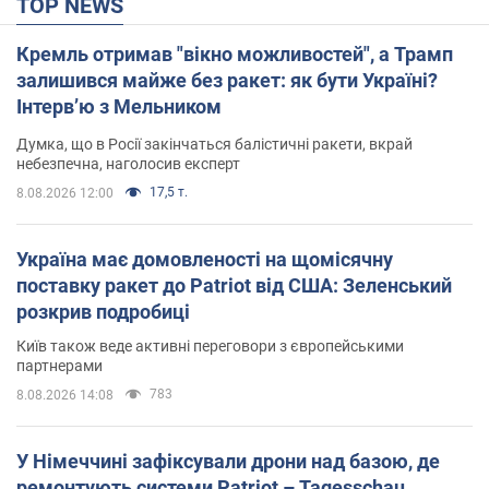
TOP NEWS
Кремль отримав "вікно можливостей", а Трамп
залишився майже без ракет: як бути Україні?
Інтерв’ю з Мельником
Думка, що в Росії закінчаться балістичні ракети, вкрай
небезпечна, наголосив експерт
17,5 т.
8.08.2026 12:00
Україна має домовленості на щомісячну
поставку ракет до Patriot від США: Зеленський
розкрив подробиці
Київ також веде активні переговори з європейськими
партнерами
783
8.08.2026 14:08
У Німеччині зафіксували дрони над базою, де
ремонтують системи Patriot – Tagesschau