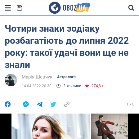
Чотири знаки зодіаку
розбагатіють до липня 2022
року: такої удачі вони ще не
знали
Марія Шевчук
Астрологія
14.04.2022 20:30
2 хвилини
274,8 т.
1
РУС