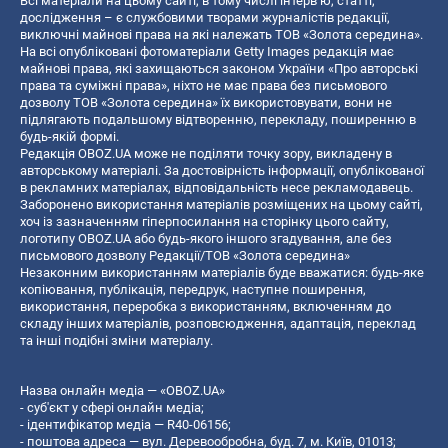
Всі матеріали на цьому сайті, в тому числі інтерв’ю, статті,
дослідження – є службовими творами журналістів редакції,
виключні майнові права на які належать ТОВ «Золота середина».
На всі опубліковані фотоматеріали Getty Images редакція має
майнові права, які захищаються законом України «Про авторські
права та суміжні права», ніхто не має права без письмового
дозволу ТОВ «Золота середина» їх використовувати, вони не
підлягають подальшому відтворенню, перекладу, поширенню в
будь-якій формі.
Редакція OBOZ.UA може не поділяти точку зору, викладену в
авторському матеріалі. За достовірність інформації, опублікованої
в рекламних матеріалах, відповідальність несе рекламодавець.
Заборонено використання матеріалів розміщених на цьому сайті,
хоч із зазначенням гіперпосилання на сторінку цього сайту,
логотипу OBOZ.UA або будь-якого іншого згадування, але без
письмового дозволу Редакції/ТОВ «Золота середина»
Незаконним використанням матеріалів буде вважатися: будь-яке
копiювання, публiкацiя, передрук, наступне поширення,
використання, переробка з використанням, включенням до
складу інших матеріалів, розповсюдження, адаптація, переклад
та інші подібні зміни матеріалу.
Назва онлайн медіа — «OBOZ.UA»
- суб'єкт у сфері онлайн медіа;
- ідентифікатор медіа — R40-06156;
- поштова адреса — вул. Деревообробна, буд. 7, м. Київ, 01013;