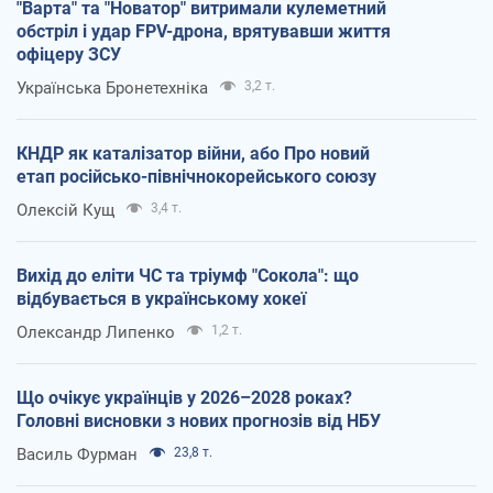
"Варта" та "Новатор" витримали кулеметний
обстріл і удар FPV-дрона, врятувавши життя
офіцеру ЗСУ
Українська Бронетехніка
3,2 т.
КНДР як каталізатор війни, або Про новий
етап російсько-північнокорейського союзу
Олексій Кущ
3,4 т.
Вихід до еліти ЧС та тріумф "Сокола": що
відбувається в українському хокеї
Олександр Липенко
1,2 т.
Що очікує українців у 2026–2028 роках?
Головні висновки з нових прогнозів від НБУ
Василь Фурман
23,8 т.