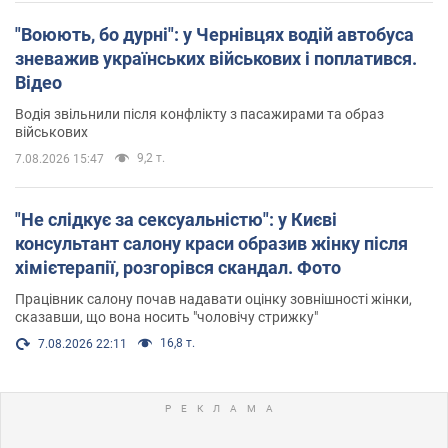
"Воюють, бо дурні": у Чернівцях водій автобуса
зневажив українських військових і поплатився.
Відео
Водія звільнили після конфлікту з пасажирами та образ
військових
9,2 т.
7.08.2026 15:47
"Не слідкує за сексуальністю": у Києві
консультант салону краси образив жінку після
хімієтерапії, розгорівся скандал. Фото
Працівник салону почав надавати оцінку зовнішності жінки,
сказавши, що вона носить "чоловічу стрижку"
16,8 т.
7.08.2026 22:11