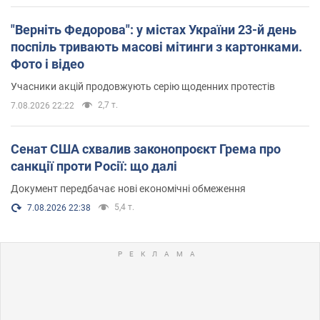
"Верніть Федорова": у містах України 23-й день
поспіль тривають масові мітинги з картонками.
Фото і відео
Учасники акцій продовжують серію щоденних протестів
2,7 т.
7.08.2026 22:22
Сенат США схвалив законопроєкт Грема про
санкції проти Росії: що далі
Документ передбачає нові економічні обмеження
5,4 т.
7.08.2026 22:38