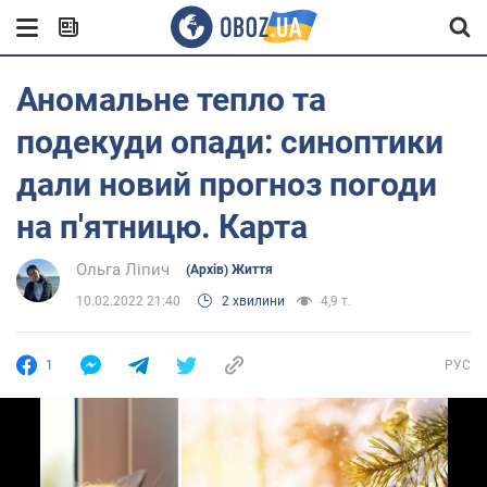
Аномальне тепло та
подекуди опади: синоптики
дали новий прогноз погоди
на п'ятницю. Карта
Ольга Ліпич
(Архів) Життя
10.02.2022 21:40
2 хвилини
4,9 т.
1
РУС