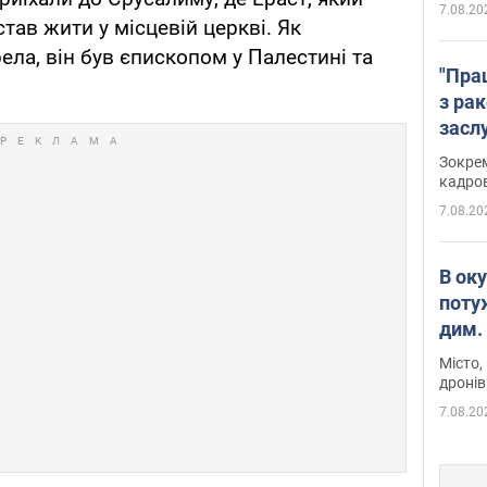
7.08.20
тав жити у місцевій церкві. Як
ла, він був єпископом у Палестині та
"Пра
з ра
засл
анон
Зокрем
кадров
7.08.20
В ок
поту
дим. 
Місто,
дронів
7.08.20