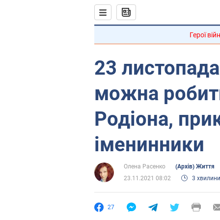
Герої вій
23 листопада
можна робити
Родіона, при
іменинники
Олена Расенко
(Архів) Життя
23.11.2021 08:02
3 хвилин
27