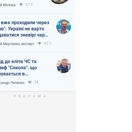
п війни
2,1 т.
ій Місюра
 вже проходили через
ше": Україні не варто
даватися зневірі через
етний терор
4,7 т.
ій Марченко, експерт
ід до еліти ЧС та
умф "Сокола": що
бувається в
аїнському хокеї
24
сандр Липенко