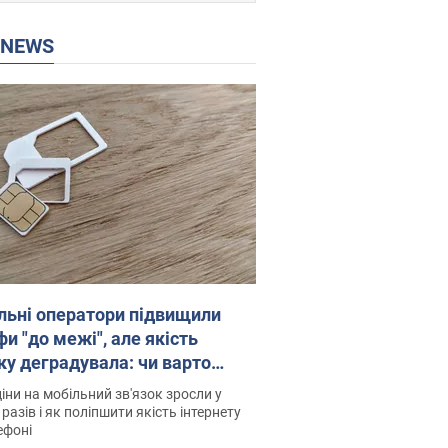
P NEWS
льні оператори підвищили
и "до межі", але якість
ку деградувала: чи варто
житись на ціни
іни на мобільний зв'язок зросли у
 разів і як поліпшити якість інтернету
ефоні