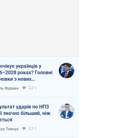
очікує українців у
6–2028 роках? Головні
новки з нових
гнозів від НБУ
2,2 т.
ль Фурман
ультат ударів по НПЗ
ії значно більший, ніж
ється
2,1 т.
ро Томчук