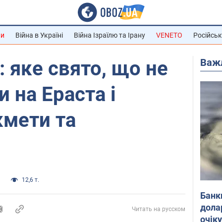
ни
Війна в Україні
Війна Ізраїлю та Ірану
VENETO
Російськ
Важ
: яке свято, що не
 на Ераста і
кмети та
и
12,6 т.
Банк
дола
Читать на русском
очік