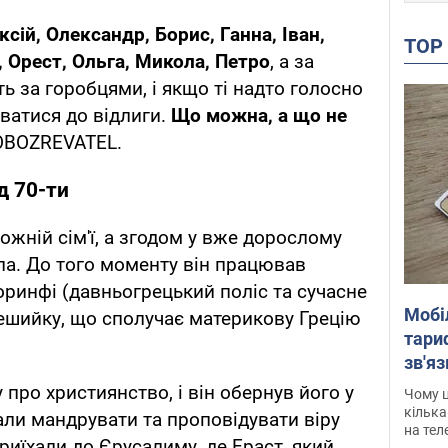
ксій, Олександр, Борис, Ганна, Іван,
TO
 Орест, Ольга, Микола, Петро
, ​​а за
ть за горобцями, і якщо ті надто голосно
уватися до відлиги.
Що можна, а що не
 OBOZREVATEL.
д 70-ти
ожній сім'ї, а згодом у вже дорослому
вла. До того моменту він працював
оринфі (давньогрецький поліс та сучасне
Мобі
ешийку, що сполучає материкову Грецію
тариф
зв'яз
скар
про християнство, і він обернув його у
Чому ц
кілька
али мандрувати та проповідувати віру
на тел
риїхали до Єрусалиму, де Ераст, який