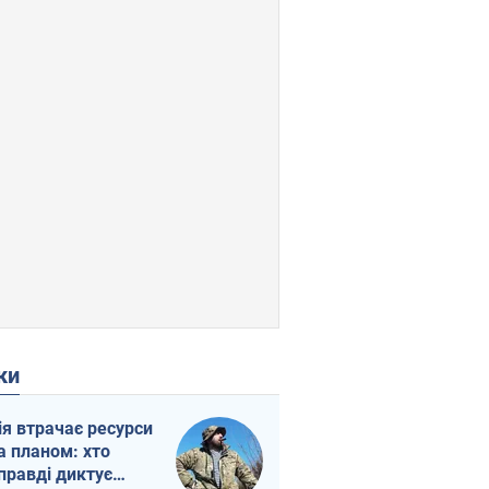
ки
ія втрачає ресурси
а планом: хто
правді диктує