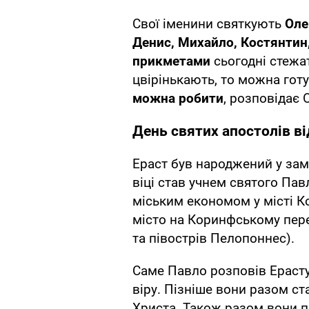
Свої іменини святкують
Оле
Денис, Михайло, Костянтин,
прикметами
сьогодні стежа
цвірінькають, то можна гот
можна робити
, розповідає
День святих апостолів ві
Ераст був народжений у зам
віці став учнем святого Па
міським економом у місті К
місто на Коринфському пер
та півострів Пелопоннес).
Саме Павло розповів Ерасту 
віру. Пізніше вони разом ст
Христа. Також разом вони п