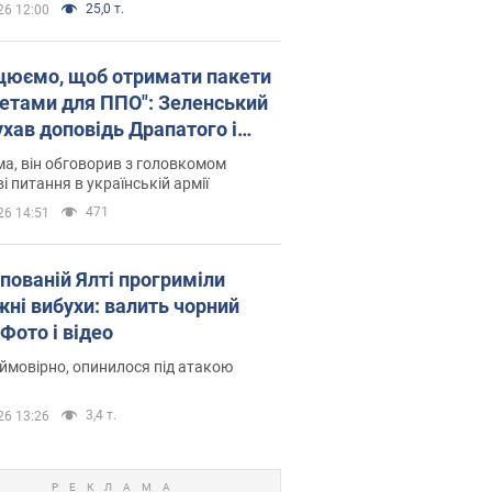
25,0 т.
26 12:00
цюємо, щоб отримати пакети
кетами для ППО": Зеленський
ухав доповідь Драпатого і
сував нові кроки
а, він обговорив з головкомом
і питання в українській армії
471
26 14:51
упованій Ялті прогриміли
жні вибухи: валить чорний
Фото і відео
 ймовірно, опинилося під атакою
3,4 т.
26 13:26