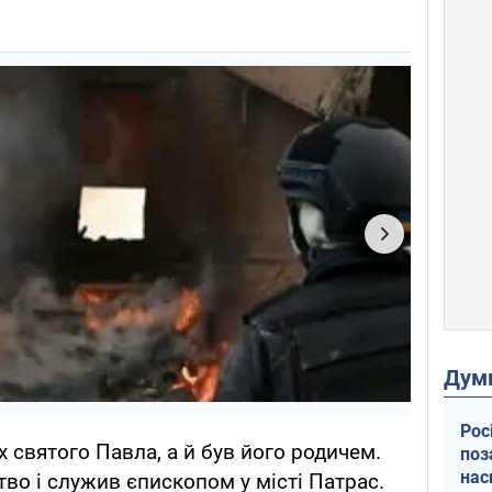
Дум
Рос
х святого Павла, а й був його родичем.
поз
нас
во і служив єпископом у місті Патрас.