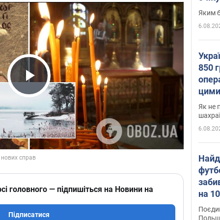
Яким б
6.08.20
Укра
850 г
опера
Play Video
цими
Як не 
шахра
6.08.20
Найд
футб
заби
сі головного — підпишіться на Новини на
на 10
Віде
Поєдин
Підписатися
Польщ