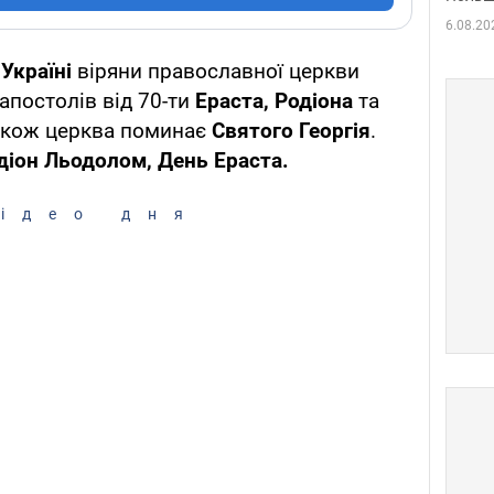
6.08.20
 Україні
віряни православної церкви
апостолів від 70-ти
Ераста, Родіона
та
 Також церква поминає
Святого Георгія
.
одіон Льодолом, День Ераста.
ідео дня