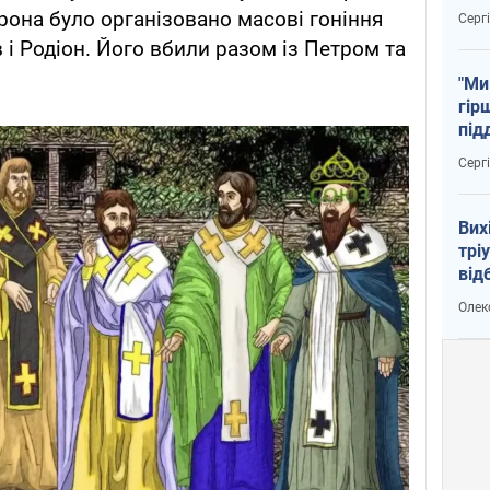
тем
рона було організовано масові гоніння
Серг
 і Родіон. Його вбили разом із Петром та
"Ми
гір
під
рак
Серг
Вих
трі
від
укр
Олек