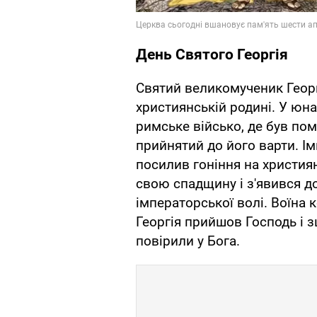
День Святого Георгія
Святий великомученик Георг
християнській родині. У юна
римське військо, де був пом
прийнятий до його варти. І
посилив гоніння на християн
свою спадщину і з'явився до
імператорської волі. Воїна 
Георгія прийшов Господь і з
повірили у Бога.