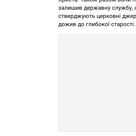
залишив державну службу, с
стверджують церковні джере
дожив до глибокої старості.