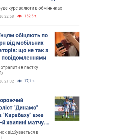
уде курс валюти в обмінниках
152,5 т.
26 22:58
їнцям обіцяють по
рн від мобільних
торів: що не так з
 повідомленнями
потрапити в пастку
їв
17,1 т.
26 21:02
орожчий
оліст "Динамо"
в "Карабаху" вже
-й хвилині матчу.
о
ок відбувається в
і