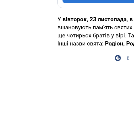
У
вівторок, 23 листопада, в
вшановують пам'ять святих 
ще чотирьох братів у вірі.
Інші назви свята:
Родіон, Р
В