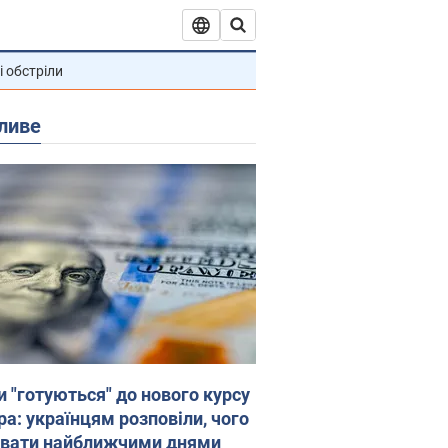
і обстріли
ливе
и "готуються" до нового курсу
ра: українцям розповіли, чого
увати найближчими днями