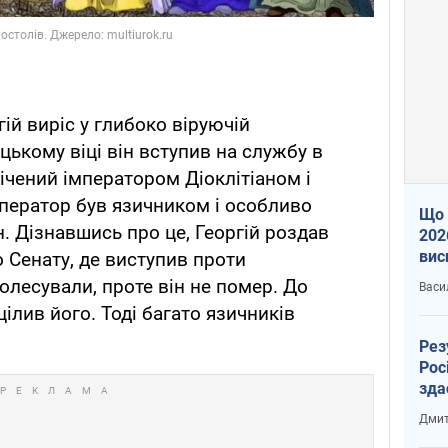
ій виріс у глибоко віруючій
цькому віці він вступив на службу в
ічений імператором Діоклітіаном і
мператор був язичником і особливо
Що 
. Дізнавшись про це, Георгій роздав
202
вис
 Сенату, де виступив проти
про
колесували, проте він не помер. До
Васи
цілив його. Тоді багато язичників
Рез
Рос
зда
Дмит