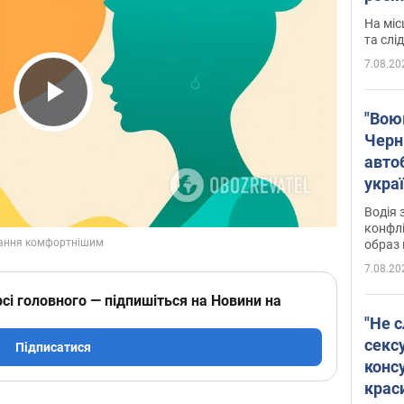
полі
На міс
Віде
та слі
7.08.20
Play Video
"Воюю
Черн
авто
укра
і поп
Водія 
конфлі
образ 
7.08.20
сі головного — підпишіться на Новини на
"Не с
сексу
Підписатися
конс
крас