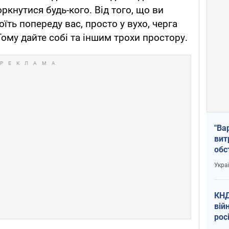
ркнутися будь-кого. Від того, що ви
їть попереду вас, просто у вухо, черга
ому дайте собі та іншим трохи простору.
"Ва
вит
обс
вря
Укра
офі
КНД
вій
рос
пів