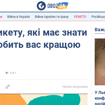
ни
Війна в Україні
Війна Ізраїлю та Ірану
VENETO
Російськ
Важ
кету, які має знати
робить вас кращою
и
6,4 т.
Читать на русском
У Ль
конф
росі