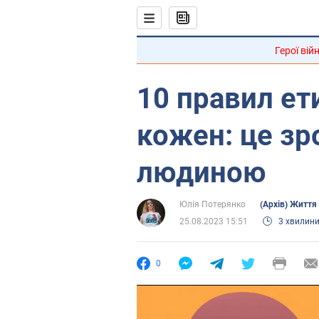
Герої вій
10 правил ети
кожен: це з
людиною
Юлія Потерянко
(Архів) Життя
25.08.2023 15:51
3 хвилин
0