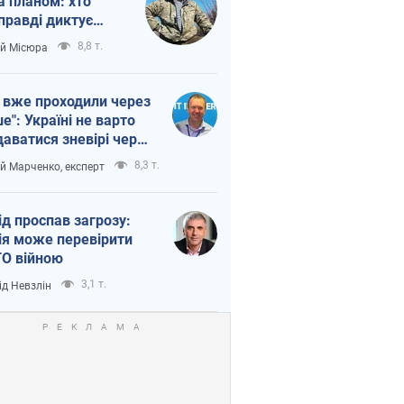
а планом: хто
правді диктує
п війни
8,8 т.
ій Місюра
 вже проходили через
ше": Україні не варто
даватися зневірі через
етний терор
8,3 т.
ій Марченко, експерт
ід проспав загрозу:
ія може перевірити
О війною
3,1 т.
ід Невзлін