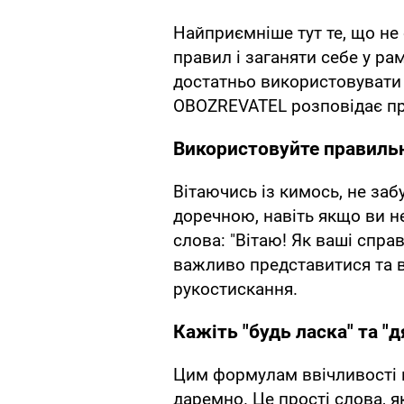
Найприємніше тут те, що не
правил і заганяти себе у р
достатньо використовувати
OBOZREVATEL розповідає пр
Використовуйте правильн
Вітаючись із кимось, не заб
доречною, навіть якщо ви не
слова: "Вітаю! Як ваші спра
важливо представитися та в
рукостискання.
Кажіть "будь ласка" та "
Цим формулам ввічливості на
даремно. Це прості слова, я