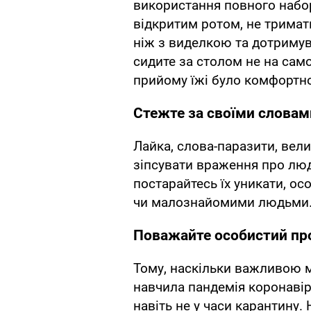
використання повного набор
відкритим ротом, не тримати
ніж з виделкою та дотримув
сидите за столом не на само
прийому їжі було комфортно
Стежте за своїми словам
Лайка, слова-паразити, вели
зіпсувати враження про лю
постарайтесь їх уникати, о
чи малознайомими людьми
Поважайте особистий пр
Тому, наскільки важливою м
навчила пандемія коронавіру
навіть не у часи карантину.