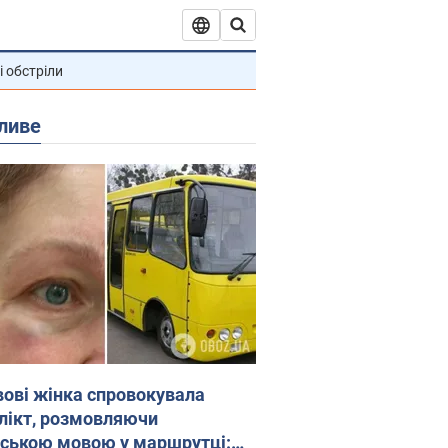
і обстріли
ливе
вові жінка спровокувала
лікт, розмовляючи
йською мовою у маршрутці: