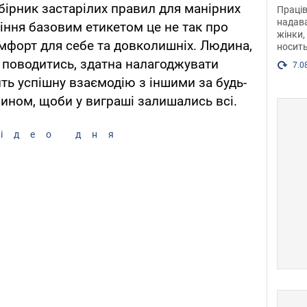
після
збірник застарілих правил для манірних
Праців
розг
надава
іння базовим етикетом це не так про
жінки,
Фото
мфорт для себе та довколишніх. Людина,
носить
 поводитись, здатна налагоджувати
7.0
ть успішну взаємодію з іншими за будь-
чином, щоби у виграші залишались всі.
ідео дня