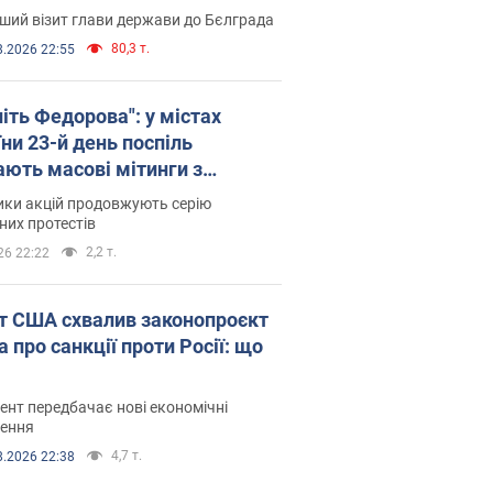
ший візит глави держави до Бєлграда
80,3 т.
8.2026 22:55
іть Федорова": у містах
ни 23-й день поспіль
ають масові мітинги з
онками. Фото і відео
ики акцій продовжують серію
их протестів
2,2 т.
26 22:22
т США схвалив законопроєкт
 про санкції проти Росії: що
нт передбачає нові економічні
ення
4,7 т.
8.2026 22:38