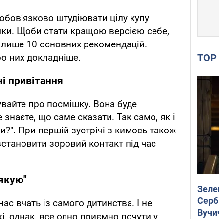
 обов’язково штудіювати цілу купу
амки. Щоби стати кращою версією себе,
 лише 10 основних рекомендацій.
TO
о них докладніше.
і привітання
увайте про посмішку. Вона буде
 знаєте, що саме сказати. Так само, як і
ви?". При першій зустрічі з кимось також
становити зоровий контакт під час
дякую"
Зеле
Сербі
с вчать із самого дитинства. І не
Вучи
кі, однак, все одно приємно почути у