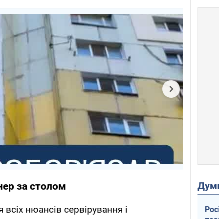
Дум
нер за столом
я всіх нюансів сервірування і
Рос