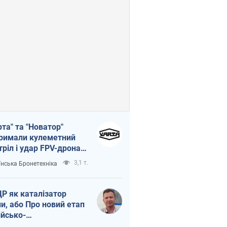
рта" та "Новатор"
римали кулеметний
тріл і удар FPV-дрона,
тувавши життя
3,1 т.
їнська Бронетехніка
церу ЗСУ
Р як каталізатор
ни, або Про новий етап
ійсько-
нічнокорейського