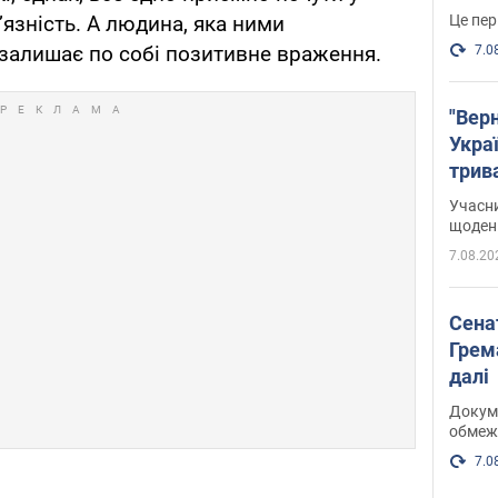
Це пер
’язність. А людина, яка ними
залишає по собі позитивне враження.
7.0
"Верн
Украї
трив
карт
Учасн
щоденн
7.08.20
Сена
Грема
далі
Докуме
обмеж
7.0