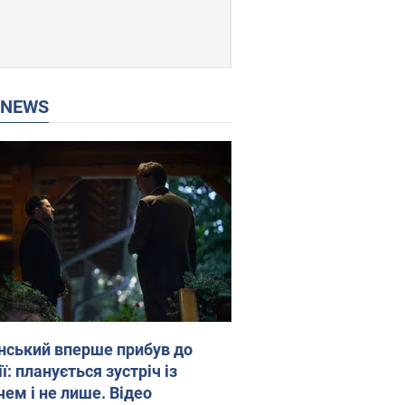
P NEWS
нський вперше прибув до
ї: планується зустріч із
чем і не лише. Відео