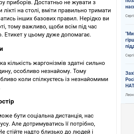
поз
у приборів. Достатньо не жувати з
нас
 лікті на столі, вміти правильно тримати
тем
Серг
атись інших базових правил. Нерідко ви
ті, тому важливо, щоби всім під час
"Ми
. Етикет у цьому дуже допомагає.
гір
під
и
рак
Серг
ка кількість жаргонізмів здатні сильно
дину, особливо незнайому. Тому
Зах
собливо коли спілкуєтесь із незнайомими
Рос
НАТ
.
Леон
остір
оже бути соціальна дистанція, нас
су. Але дотримуватись її потрібно,
 Не стійте надто близько до людей і