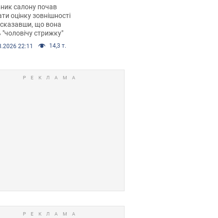
 хімієтерапії,
ник салону почав
орівся скандал.
ти оцінку зовнішності
 сказавши, що вона
 "чоловічу стрижку"
14,3 т.
8.2026 22:11