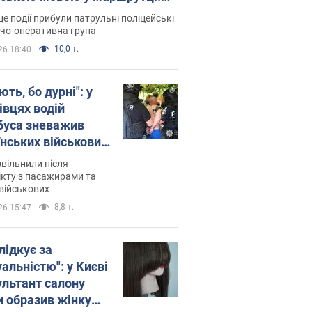
ція склала адмінпротокол.
це події прибули патрульні поліцейські
о
дчо-оперативна група
10,0 т.
26 18:40
ть, бо дурні": у
івцях водій
буса зневажив
їнських військових
латився. Відео
звільнили після
кту з пасажирами та
військових
8,8 т.
26 15:47
лідкує за
альністю": у Києві
ультант салону
и образив жінку