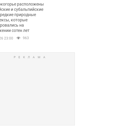
ли тревогу
окогорье расположены
йские и субальпийские
 редкие природные
ексы, которые
ровались на
ении сотен лет
963
26 23:00