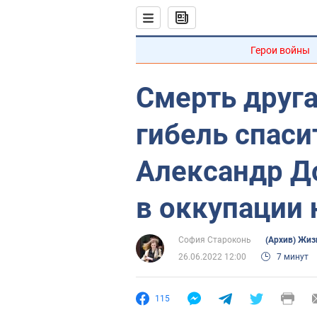
Герои войны
Смерть друга
гибель спаси
Александр Д
в оккупации 
София Староконь
(Архив) Жиз
26.06.2022 12:00
7 минут
115