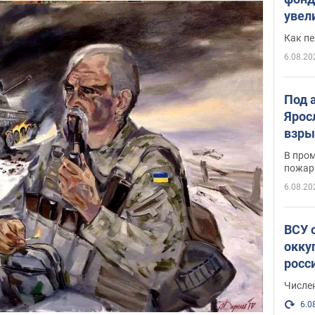
увел
не х
Как п
6.08.20
Под 
Ярос
взры
В пром
пожар
6.08.20
ВСУ 
окку
росс
Числе
6.0