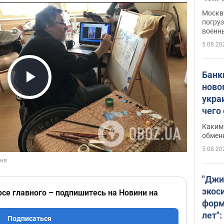
Москва
погруз
военн
5.08.20
Банки
ново
Play Video
укра
чего
Каким 
обмен
5.08.20
"Джи
экос
рсе главного – подпишитесь на Новини на
форм
лет":
Подписаться