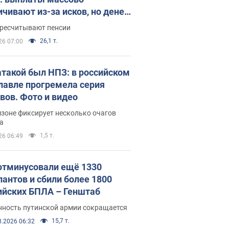
ичивают из-за исков, но денег
ватает
ересчитывают пенсии
26,1 т.
26 07:00
атакой был НПЗ: в российском
лавле прогремела серия
вов. Фото и видео
зоне фиксирует несколько очагов
а
1,5 т.
26 06:49
отминусовали ещё 1330
пантов и сбили более 1800
ийских БПЛА – Генштаб
нность путинской армии сокращается
15,7 т.
8.2026 06:32