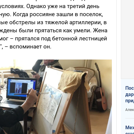
словиях. Однако уже на третий день
ую. Когда россияне зашли в поселок,
е обстрелы из тяжелой артиллерии, в
уждены были прятаться как умели. Жена
 мог – прятался под бетонной лестницей
, – вспоминает он.
Пос
дар
при
Укр
Алек
Меж
еще