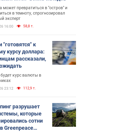
 может превратиться в "остров" и
иться в темноту, спрогнозировал
ый эксперт
58,8 т.
26 16:00
 "готовятся" к
му курсу доллара:
инцам рассказали,
 ожидать
будет курс валюты в
никах
112,9 т.
26 23:12
пинг разрушает
истемы, которые
ировались сотни
 в Greenpeace