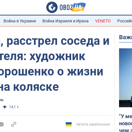
Война в Украине
Война Израиля и Ирана
VENETO
Россий
Важ
, расстрел соседа и
теля: художник
орошенко о жизни
на коляске
нь
14,1 т.
"У м
ново
Читати українською
чем 