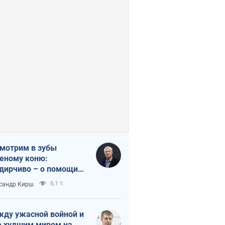
мотрим в зубы
еному коню:
дирчиво – о помощи
аине
6,1 т.
сандр Кирш
ду ужасной войной и
 худшим миром на