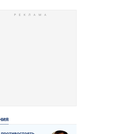
ения
 противостоять