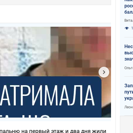
рос
бал
Вита
1
Нес
выс
зна
Ольг
Зап
пут
укр
Леон
пальню на первый этаж и два дня жили