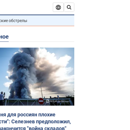
ские обстрелы
ное
еня для россиян плохие
сти": Селезнев предположил,
закончится "война складов"