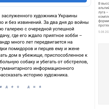
заби
В выс
альпи
луга –
м заслуженного художника Украины
компл
форми
о и без извинений. За два дня до войны
протяж
ую галерею с очередной успешной
5.08.20
дачу, где его ждало приятное хобби –
андр много лет передвигается на
адки помидоров и перцев ему и жене
ать дом в убежище, приспособленное к
больную собаку и убегать от обстрелов,
 гуманитарного информационного
ассказать историю художника.
идео дня