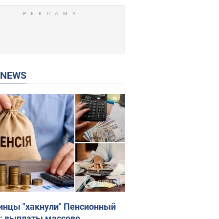
P NEWS
инцы "хакнули" Пенсионный
: выплаты массово