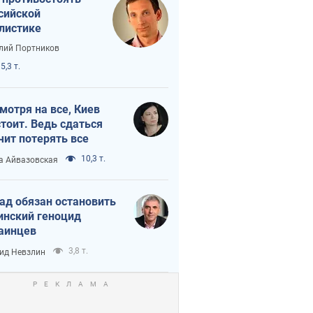
сийской
листике
лий Портников
5,3 т.
мотря на все, Киев
тоит. Ведь сдаться
чит потерять все
10,3 т.
а Айвазовская
ад обязан остановить
инский геноцид
аинцев
3,8 т.
ид Невзлин