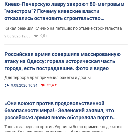
Киево-Печерскую лавру закроют 80-метровым
"монстром"? Почему киевские власти
отказались остановить строительство
небоскреба "московского верующего"
Какая реакция Кличко на петицию по отмене строительства
9,5 т.
9.08.2026 12:00
Российская армия совершила массированную
атаку на Одессу: горела историческая часть
города, есть пострадавшие. Фото и видео
Для террора враг применил ракеты и дроны
52,4 т.
9.08.2026 10:34
«Они воюют против продовольственной
безопасности мира!» Зеленский заявил, что
российская армия вновь обстреляла порт в
Одессе
Только за неделю против Украины было применено десятки
ракет, большинство из которых – баллистические