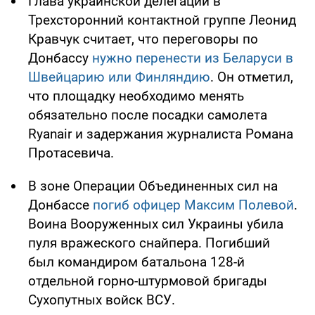
Глава украинской делегации в
Трехсторонний контактной группе Леонид
Кравчук считает, что переговоры по
Донбассу
нужно перенести из Беларуси в
Швейцарию или Финляндию
. Он отметил,
что площадку необходимо менять
обязательно после посадки самолета
Ryanair и задержания журналиста Романа
Протасевича.
В зоне Операции Объединенных сил на
Донбассе
погиб офицер Максим Полевой
.
Воина Вооруженных сил Украины убила
пуля вражеского снайпера. Погибший
был командиром батальона 128-й
отдельной горно-штурмовой бригады
Сухопутных войск ВСУ.