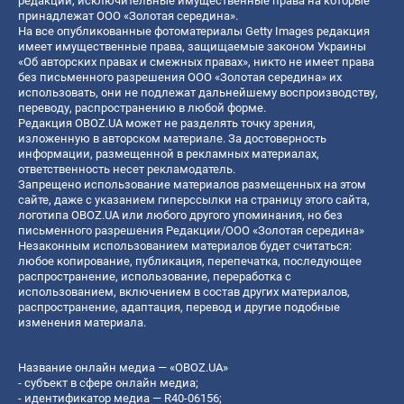
редакции, исключительные имущественные права на которые
принадлежат ООО «Золотая середина».
На все опубликованные фотоматериалы Getty Images редакция
имеет имущественные права, защищаемые законом Украины
«Об авторских правах и смежных правах», никто не имеет права
без письменного разрешения ООО «Золотая середина» их
использовать, они не подлежат дальнейшему воспроизводству,
переводу, распространению в любой форме.
Редакция OBOZ.UA может не разделять точку зрения,
изложенную в авторском материале. За достоверность
информации, размещенной в рекламных материалах,
ответственность несет рекламодатель.
Запрещено использование материалов размещенных на этом
сайте, даже с указанием гиперссылки на страницу этого сайта,
логотипа OBOZ.UA или любого другого упоминания, но без
письменного разрешения Редакции/ООО «Золотая середина»
Незаконным использованием материалов будет считаться:
любое копирование, публикация, перепечатка, последующее
распространение, использование, переработка с
использованием, включением в состав других материалов,
распространение, адаптация, перевод и другие подобные
изменения материала.
Название онлайн медиа — «OBOZ.UA»
- субъект в сфере онлайн медиа;
- идентификатор медиа — R40-06156;