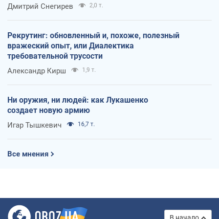
оккупантов
Дмитрий Снегирев
2,0 т.
Рекрутинг: обновленный и, похоже, полезный
вражеский опыт, или Диалектика
требовательной трусости
Александр Кирш
1,9 т.
Ни оружия, ни людей: как Лукашенко
создает новую армию
Игар Тышкевич
16,7 т.
Все мнения
В начало