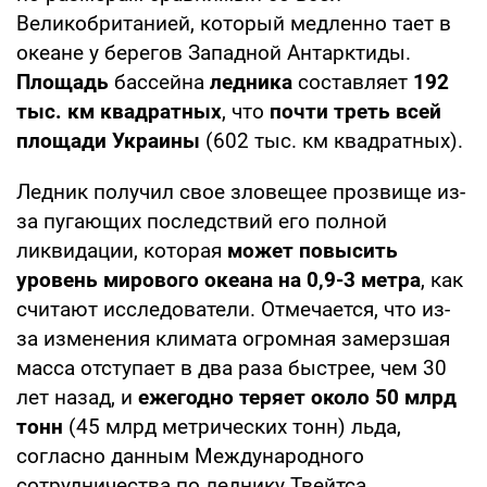
Великобританией, который медленно тает в
океане у берегов Западной Антарктиды.
Площадь
бассейна
ледника
составляет
192
тыс. км квадратных
, что
почти треть всей
площади Украины
(602 тыс. км квадратных).
Ледник получил свое зловещее прозвище из-
за пугающих последствий его полной
ликвидации, которая
может повысить
уровень мирового океана на 0,9-3 метра
, как
считают исследователи. Отмечается, что из-
за изменения климата огромная замерзшая
масса отступает в два раза быстрее, чем 30
лет назад, и
ежегодно теряет около 50 млрд
тонн
(45 млрд метрических тонн) льда,
согласно данным Международного
сотрудничества по леднику Твейтса.