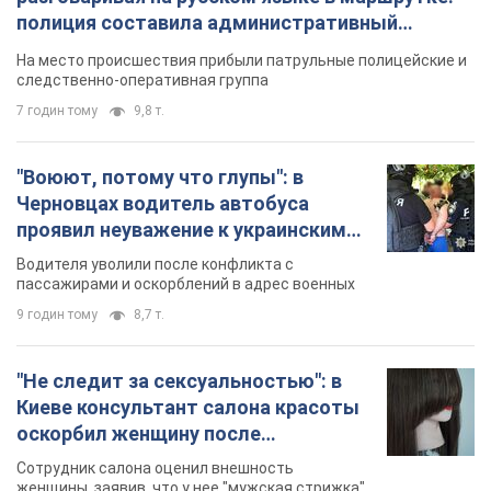
полиция составила административный
протокол. Видео
На место происшествия прибыли патрульные полицейские и
следственно-оперативная группа
7 годин тому
9,8 т.
"Воюют, потому что глупы": в
Черновцах водитель автобуса
проявил неуважение к украинским
военным и поплатился за это.
Водителя уволили после конфликта с
Видео
пассажирами и оскорблений в адрес военных
9 годин тому
8,7 т.
"Не следит за сексуальностью": в
Киеве консультант салона красоты
оскорбил женщину после
химиотерапии, разгорелся скандал.
Сотрудник салона оценил внешность
Фото
женщины, заявив, что у нее "мужская стрижка"