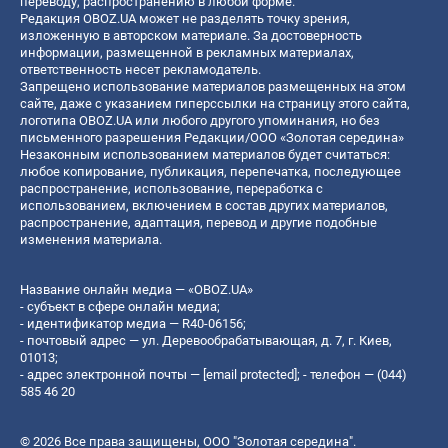
переводу, распространению в любой форме.
Редакция OBOZ.UA может не разделять точку зрения,
изложенную в авторском материале. За достоверность
информации, размещенной в рекламных материалах,
ответственность несет рекламодатель.
Запрещено использование материалов размещенных на этом
сайте, даже с указанием гиперссылки на страницу этого сайта,
логотипа OBOZ.UA или любого другого упоминания, но без
письменного разрешения Редакции/ООО «Золотая середина»
Незаконным использованием материалов будет считаться:
любое копирование, публикация, перепечатка, последующее
распространение, использование, переработка с
использованием, включением в состав других материалов,
распространение, адаптация, перевод и другие подобные
изменения материала.
Название онлайн медиа — «OBOZ.UA»
- субъект в сфере онлайн медиа;
- идентификатор медиа — R40-06156;
- почтовый адрес — ул. Деревообрабатывающая, д. 7, г. Киев,
01013;
- адрес электронной почты —
[email protected]
; - телефон — (044)
585 46 20
© 2026 Все права защищены, ООО "Золотая середина".