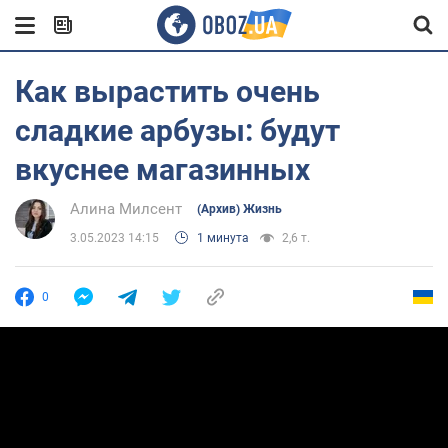
Как вырастить очень
сладкие арбузы: будут
вкуснее магазинных
Алина Милсент
(Архив) Жизнь
3.05.2023 14:15
1 минута
2,6 т.
0