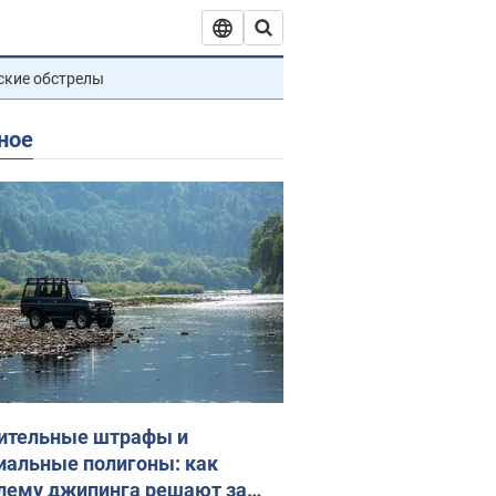
ские обстрелы
ное
ительные штрафы и
иальные полигоны: как
лему джипинга решают за