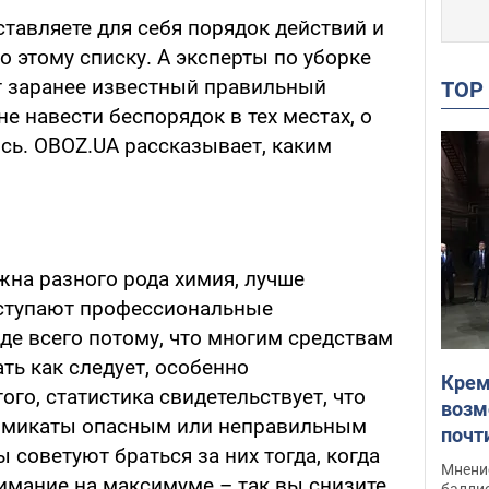
оставляете для себя порядок действий и
о этому списку. А эксперты по уборке
т заранее известный правильный
TO
е навести беспорядок в тех местах, о
сь. OBOZ.UA рассказывает, каким
жна разного рода химия, лучше
оступают профессиональные
е всего потому, что многим средствам
ть как следует, особенно
Крем
го, статистика свидетельствует, что
возм
имикаты опасным или неправильным
почт
 советуют браться за них тогда, когда
Укра
Мнение
имание на максимуме – так вы снизите
баллис