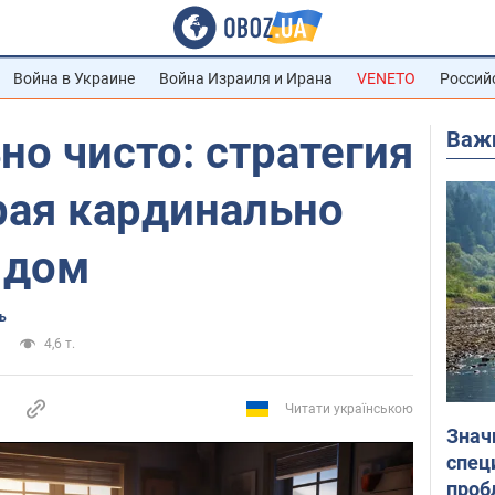
Война в Украине
Война Израиля и Ирана
VENETO
Россий
Важ
но чисто: стратегия
рая кардинально
 дом
ь
4,6 т.
Читати українською
Знач
спец
проб