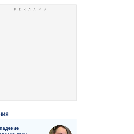
ения
падение