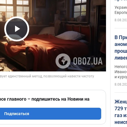
гран
Украин
Европ
8.08.20
Play Video
В Пр
аном
прош
ливе
прев
Непог
Виде
Ивано
и кур
8.08.20
рсе главного – подпишитесь на Новини на
Женщ
729 т
Подписаться
газ 
неис