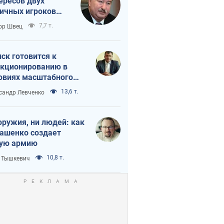
ересов двух
ичных игроков
 тайный план
7,7 т.
ор Швец
мпа и Путина?
ск готовится к
кционированию в
овиях масштабного
нного кризиса
13,6 т.
сандр Левченко
оружия, ни людей: как
ашенко создает
ую армию
10,8 т.
 Тышкевич