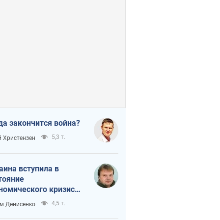
да закончится война?
5,3 т.
 Христензен
аина вступила в
тояние
номического кризиса.
ь ли свет в конце
4,5 т.
м Денисенко
неля?