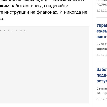
подче
аким работам, всегда надевайте
8.08.20
е инструкции на флаконах. И никогда не
а.
Укра
ежем
сист
Зеле
Киев т
европ
8.08.20
Забо
подд
резу
обла
Вечна
киев
терро
8.08.20