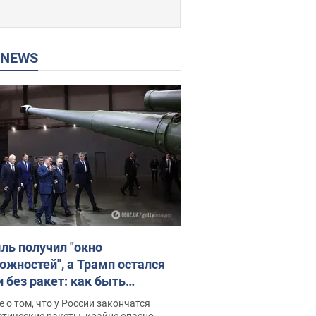
P NEWS
ль получил "окно
ожностей", а Трамп остался
и без ракет: как быть
ине? Интервью с Мельником
 о том, что у России закончатся
тические ракеты, крайне опасно,