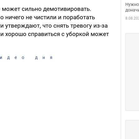
судь
Нужно 
е может сильно демотивировать.
неож
донач
о ничего не чистили и поработать
8.08.20
и утверждают, что снять тревогу из-за
 и хорошо справиться с уборкой может
идео дня