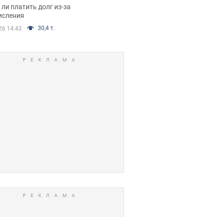
я вынес
ли платить долг из-за
иданное решение
исления
30,4 т.
26 14:43