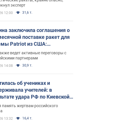
ркнул эксперт
31,6 т.
26 12:00
ина заключила соглашения о
есячной поставке ракет для
емы Patriot из США:
нский раскрыл подробности
акже ведет активные переговоры с
ейскими партнерами
30,9 т.
26 14:08
тилась об учениках и
ерживала учителей: в
льтате удара РФ по Киевской
сти погибли директор
я память жертвам российского
ского лицея, её муж и внук
ра
16,4 т.
26 13:32