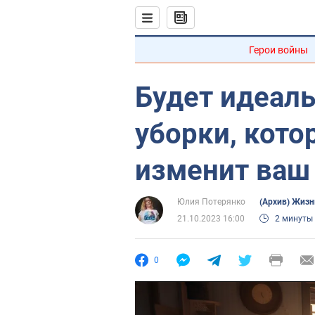
Герои войны
Будет идеаль
уборки, кото
изменит ваш
Юлия Потерянко
(Архив) Жизн
21.10.2023 16:00
2 минуты
0