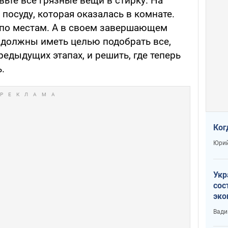
вьте все грязные вещи в стирку. На
 посуду, которая оказалась в комнате.
 по местам. А в своем завершающем
 должны иметь целью подобрать все,
редыдущих этапах, и решить, где теперь
.
Ког
Юрий
Укр
сос
эко
Ест
Вади
тун