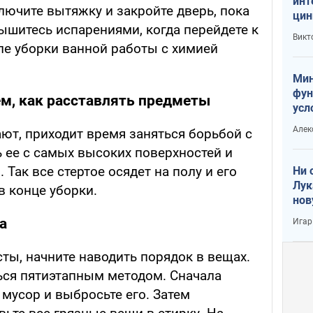
инт
ключите вытяжку и закройте дверь, пока
цин
дышитесь испарениями, когда перейдете к
или
Викт
Тра
ле уборки ванной работы с химией
Мин
фун
ем, как расставлять предметы
усл
вое
Алек
ют, приходит время заняться борьбой с
 ее с самых высоких поверхностей и
 Так все стертое осядет на полу и его
Ни 
Лук
в конце уборки.
нов
а
Игар
сты, начните наводить порядок в вещах.
ся пятиэтапным методом. Сначала
мусор и выбросьте его. Затем