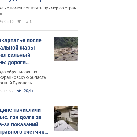
ицей
е не помешает взять пример со стран
ы
1,8 т.
26 05:10
икарпатье после
альной жары
ел сильный
нь: дороги
ратились в реки.
ода обрушилась на
о
-Франковскую область
ортный Буковель
20,4 т.
26 09:27
ине начислили
ыс. грн долга за
из-за показаний
правного счетчика: