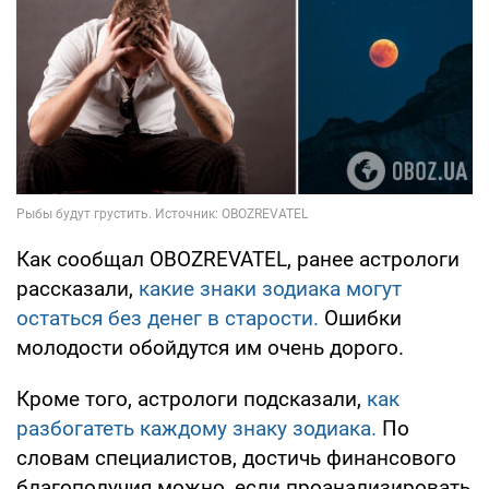
Как сообщал OBOZREVATEL, ранее астрологи
рассказали,
какие знаки зодиака могут
остаться без денег в старости.
Ошибки
молодости обойдутся им очень дорого.
Кроме того, астрологи подсказали,
как
разбогатеть каждому знаку зодиака.
По
словам специалистов, достичь финансового
благополучия можно, если проанализировать