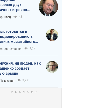
ересов двух
ичных игроков
 тайный план
4,8 т.
ор Швец
мпа и Путина?
ск готовится к
кционированию в
овиях масштабного
нного кризиса
9,5 т.
сандр Левченко
оружия, ни людей: как
ашенко создает
ую армию
3,2 т.
 Тышкевич