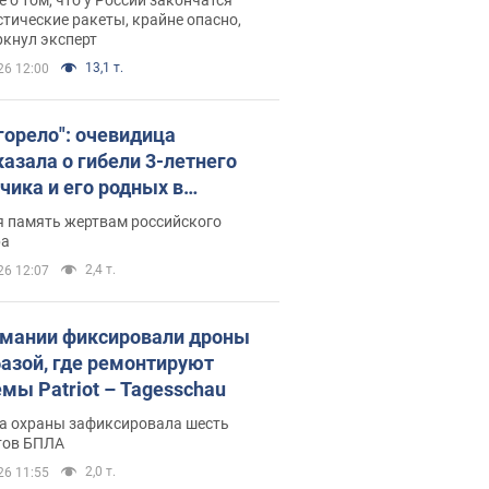
тические ракеты, крайне опасно,
ркнул эксперт
13,1 т.
26 12:00
 горело": очевидица
казала о гибели 3-летнего
чика и его родных в
льтате атаки РФ на Киевскую
я память жертвам российского
сть. Видео и фото
ра
2,4 т.
26 12:07
рмании фиксировали дроны
базой, где ремонтируют
емы Patriot – Tagesschau
а охраны зафиксировала шесть
тов БПЛА
2,0 т.
26 11:55