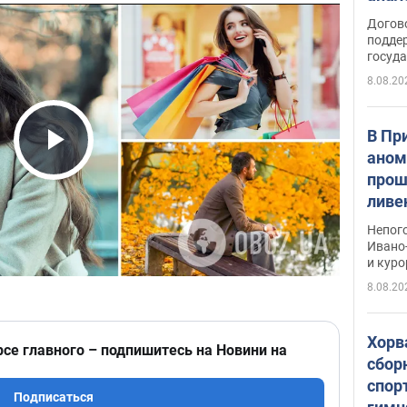
Догов
поддер
госуд
8.08.20
В Пр
аном
Play Video
прош
ливе
прев
Непог
Виде
Ивано
и кур
8.08.20
Хорв
рсе главного – подпишитесь на Новини на
сбор
спор
Подписаться