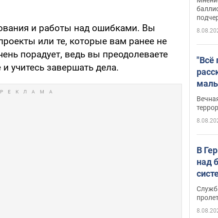
баллис
подче
ования и работы над ошибками. Вы
8.08.20
роекты или те, которые вам ранее не
очень порадует, ведь вы преодолеваете
"Всё
и учитесь завершать дела.
расс
маль
резу
Вечна
обла
терро
8.08.20
В Ге
над 
сист
Служб
проле
8.08.20