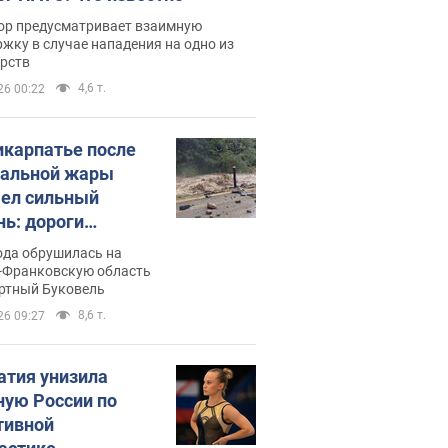
ор предусматривает взаимную
жку в случае нападения на одно из
арств
4,6 т.
26 00:22
икарпатье после
альной жары
ел сильный
нь: дороги
ратились в реки.
ода обрушилась на
о
-Франковскую область
ортный Буковель
8,6 т.
26 09:27
атия унизила
ную России по
тивной