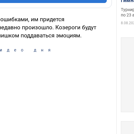
гимн
офиц
Турнир
на ч
по 23 
 ошибками, им придется
осно
8.08.20
недавно произошло. Козероги будут
слишком поддаваться эмоциям.
идео дня