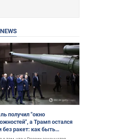
P NEWS
ль получил "окно
ожностей", а Трамп остался
и без ракет: как быть
ине? Интервью с Мельником
 о том, что у России закончатся