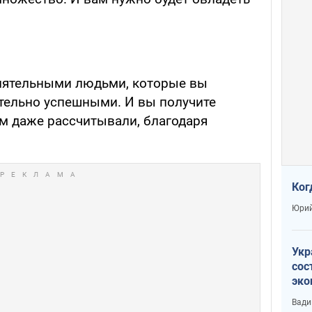
лиятельными людьми, которые вы
ительно успешными. И вы получите
ем даже рассчитывали, благодаря
Ког
Юрий
Укр
сос
эко
Ест
Вади
тун