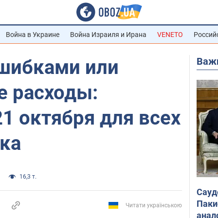
Война в Украине
Война Израиля и Ирана
VENETO
Россий
Важ
ошибками или
 расходы:
21 октября для всех
ака
16,3 т.
Сауд
Паки
Читати українською
анал