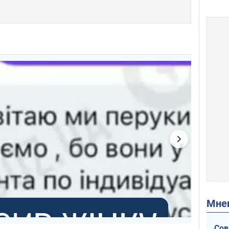
Мн
Сов