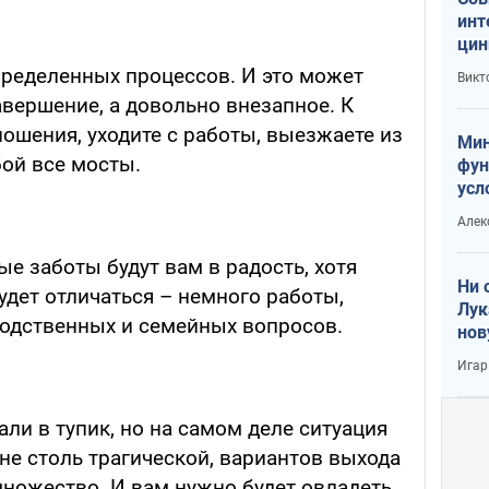
инт
цин
или
ределенных процессов. И это может
Викт
Тра
вершение, а довольно внезапное. К
ошения, уходите с работы, выезжаете из
Мин
бой все мосты.
фун
усл
вое
Алек
 заботы будут вам в радость, хотя
Ни 
дет отличаться – немного работы,
Лук
одственных и семейных вопросов.
нов
Игар
али в тупик, но на самом деле ситуация
не столь трагической, вариантов выхода
множество. И вам нужно будет овладеть