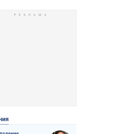
ения
падение