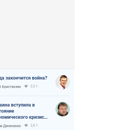
да закончится война?
2,5 т.
 Христензен
аина вступила в
тояние
номического кризиса.
ь ли свет в конце
2,0 т.
м Денисенко
неля?