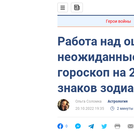
Герои войны
Работа над 
неожиданные
гороскоп на 
знаков зоди
Ольга Соломка
Астрология
20.10.2022 19:35
2 минуты
0