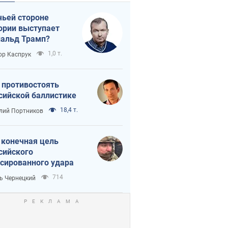
чьей стороне
ории выступает
альд Трамп?
1,0 т.
ор Каспрук
 противостоять
сийской баллистике
18,4 т.
лий Портников
 конечная цель
сийского
сированного удара
714
ь Чернецкий