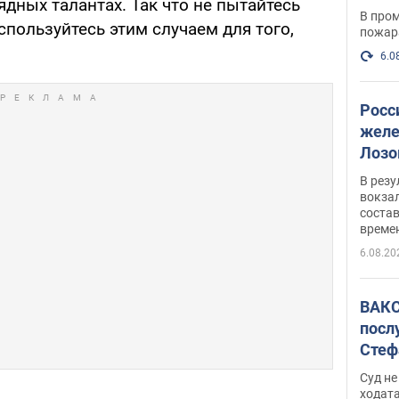
ядных талантах. Так что не пытайтесь
опер
В пром
спользуйтесь этим случаем для того,
пожар
6.0
Росс
желе
Лозо
есть
В рез
вокзал
состав
време
6.08.20
ВАКС
посл
Стеф
деле
Суд н
ходат