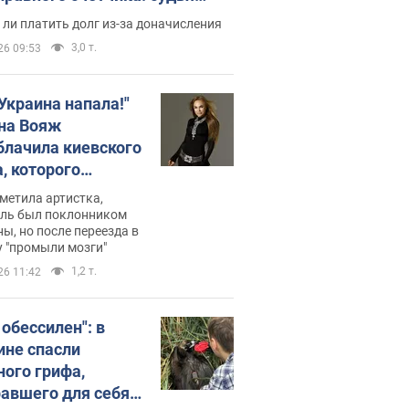
с неожиданное решение
ли платить долг из-за доначисления
3,0 т.
26 09:53
 Украина напала!"
на Вояж
блачила киевского
, которого
омбировали": он
метила артистка,
 русского не знал,
ель был поклонником
ы, но после переезда в
перь хочет
 "промыли мозги"
цида украинцев
1,2 т.
26 11:42
 обессилен": в
ине спасли
ного грифа,
авшего для себя