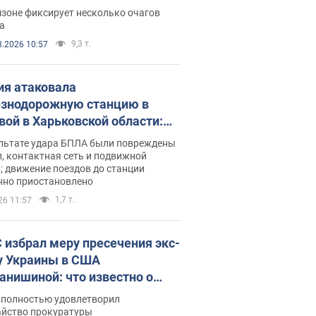
ации. Фото и видео
зоне фиксирует несколько очагов
а
9,3 т.
8.2026 10:57
ия атаковала
знодорожную станцию в
вой в Харьковской области:
 погибшие и раненые
ультате удара БПЛА были повреждены
, контактная сеть и подвижной
; движение поездов до станции
нно приостановлено
1,7 т.
26 11:57
 избрал меру пресечения экс-
у Украины в США
анишиной: что известно о
е полностью удовлетворил
айство прокуратуры