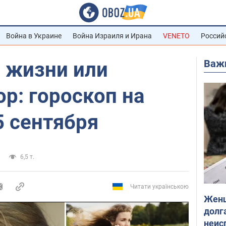
Война в Украине
Война Израиля и Ирана
VENETO
Россий
Важ
в жизни или
р: гороскоп на
5 сентября
6,5 т.
Читати українською
Женщ
долга
неис