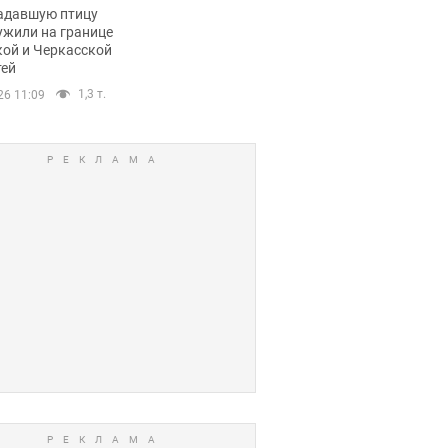
пичный маршрут.
адавшую птицу
ужили на границе
кой и Черкасской
тей
1,3 т.
26 11:09