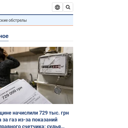
ские обстрелы
ное
ине начислили 729 тыс. грн
 за газ из-за показаний
правного счетчика: судья