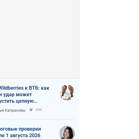
Wildberries к ВТБ: как
н удар может
устить цепную
кцию в России
846
ья Капрановы
оговые проверки
ле 1 августа 2026