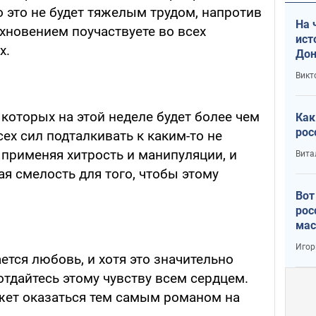
о это не будет тяжелым трудом, напротив
На 
хновением поучаствуете во всех
ист
х.
Дон
Викт
 которых на этой неделе будет более чем
Как
рос
сех сил подталкивать к каким-то не
 применяя хитрость и манипуляции, и
Вита
я смелость для того, чтобы этому
Вот
рос
мас
Игор
тся любовь, и хотя это значительно
отдайтесь этому чувству всем сердцем.
жет оказаться тем самым романом на