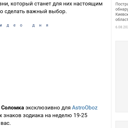
нети
зни, который станет для них настоящим
Постр
Фото
обнар
о сделать важный выбор.
Киевс
облас
идео дня
6.08.20
а Соломка
эксклюзивно для
AstroOboz
х знаков зодиака на неделю 19-25
 вас.